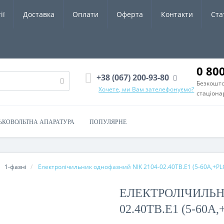
ії
Доставка
Оплати
Оферта
Контакти
Ста
0 80
+38 (067) 200-93-80
Безкошто
Хочете, ми Вам зателефонуємо?
стаціона
ЬКОВОЛЬТНА АПАРАТУРА
ПОПУЛЯРНЕ
1-фазні
Електролічильник однофазний NIK 2104-02.40ТВ.Е1 (5-60А,+PLC
ЕЛЕКТРОЛІЧИЛЬН
02.40ТВ.Е1 (5-60А