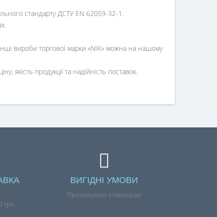
нального стандарту ДСТУ EN 62059-32-1.
х.
інші вироби торгової марки «NIK» можна на нашому
у, якість продукції та надійність поставок.
АВКА
ВИГІДНІ УМОВИ
Пропонуємо співпрацю
 грн.