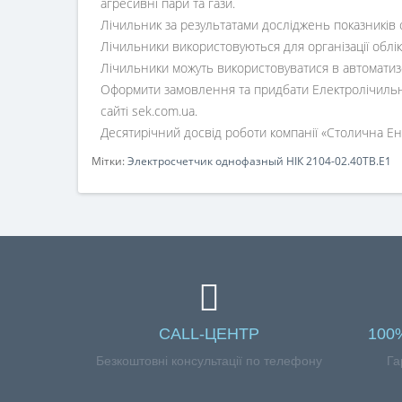
агресивні пари та гази.
Лічильник за результатами досліджень показників 
Лічильники використовуються для організації облік
Лічильники можуть використовуватися в автоматизо
Оформити замовлення та придбати Електролічильник
сайті sek.com.ua.
Десятирічний досвід роботи компанії «Столична Енер
Мітки:
Электросчетчик однофазный НІК 2104-02.40ТВ.Е1
CALL-ЦЕНТР
100
Безкоштовні консультації по телефону
Га