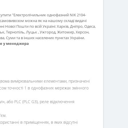
купити "Електролічильник однофазний NIK 2104-
)" самовивозом можна як на нашому складі видачі
нні Нової Пошти по всій Україні: Харків, Дніпро, Одеса,
ьк, Тернопіль, Луцьк , Ужгород, Житомир, Херсон,
а, Суми та в інших населених пунктах України.
те у менеджера
бо двома вимірювальними елементами, призначені
асом точності 1 в однофазних мережах змінного
л», або PLC (PLC G3), реле відключення
’єм.
ристанні в приміщеннях, в яких відсутні