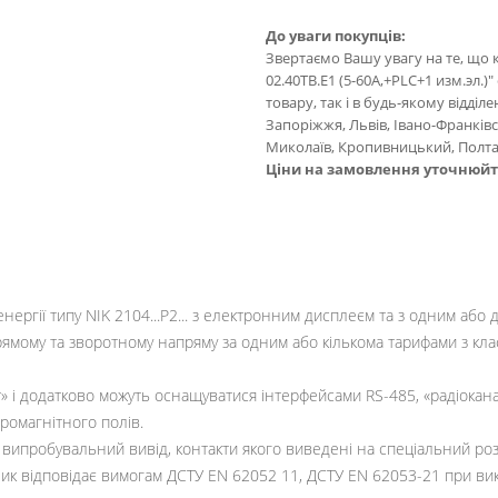
До уваги покупців:
Звертаємо Вашу увагу на те, що 
02.40ТВ.Е1 (5-60А,+PLC+1 изм.эл.
товару, так і в будь-якому відділе
Запоріжжя, Львів, Івано-Франківс
Миколаїв, Кропивницький, Полтав
Ціни на замовлення уточнюй
нергії типу NIK 2104...P2... з електронним дисплеєм та з одним а
рямому та зворотному напряму за одним або кількома тарифами з кл
 і додатково можуть оснащуватися інтерфейсами RS-485, «радіокана
ромагнітного полів.
пробувальний вивід, контакти якого виведені на спеціальний роз
к відповідає вимогам ДСТУ EN 62052 11, ДСТУ EN 62053-21 при вико