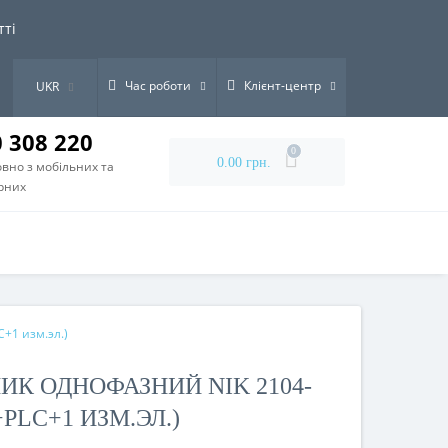
тті
Час роботи
Клієнт-центр
UKR
0 308 220
0
0.00 грн.
вно з мобільних та
рних
+1 изм.эл.)
ИК ОДНОФАЗНИЙ NIK 2104-
,+PLC+1 ИЗМ.ЭЛ.)