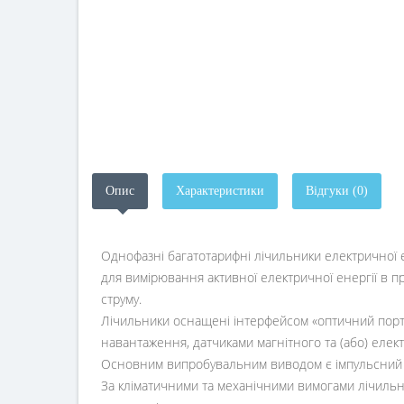
Опис
Характеристики
Відгуки (0)
Однофазні багатотарифні лічильники електричної е
для вимірювання активної електричної енергії в п
струму.
Лічильники оснащені інтерфейсом «оптичний порт»
навантаження, датчиками магнітного та (або) елект
Основним випробувальним виводом є імпульсний ви
За кліматичними та механічними вимогами лічильни