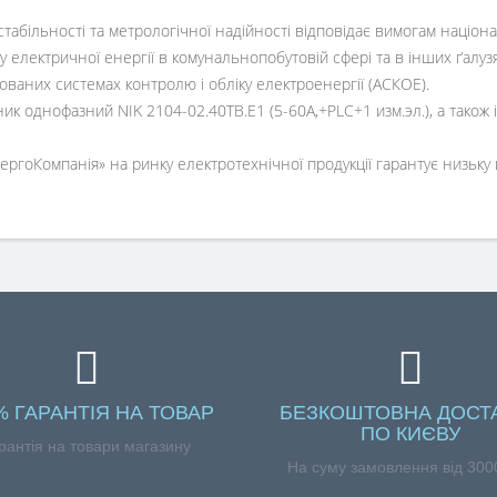
стабільності та метрологічної надійності відповідає вимогам націо
у електричної енергії в комунальнопобутовій сфері та в інших ґалузя
ваних системах контролю і обліку електроенергії (АСКОЕ).
 однофазний NIK 2104-02.40ТВ.Е1 (5-60А,+PLC+1 изм.эл.), а також 
гоКомпанія» на ринку електротехнічної продукції гарантує низьку цін
% ГАРАНТІЯ НА ТОВАР
БЕЗКОШТОВНА ДОСТ
ПО КИЄВУ
рантія на товари магазину
На суму замовлення від 3000