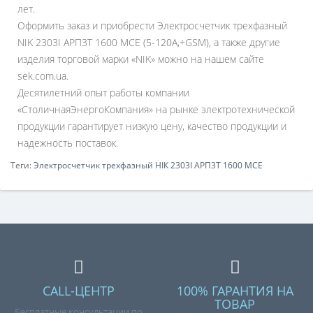
лет.
Оформить заказ и приобрести Электросчетчик трехфазный
NIK 2303I АРП3Т 1600 MCE (5-120A,+GSM), а также другие
изделия торговой марки «NIK» можно на нашем сайте
sek.com.ua.
Десятилетний опыт работы компании
«СтоличнаяЭнергоКомпания» на рынке электротехнической
продукции гарантирует низкую цену, качество продукции и
надежность поставок.
Теги:
Электросчетчик трехфазный НІК 2303I АРП3Т 1600 MCE
CALL-ЦЕНТР
100% ГАРАНТИЯ НА
ТОВАР
Бесплатные консультации по