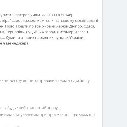
купити "Електролічильник СЕ300-R31-146J
міра" самовивозом можна як на нашому складі видачі
нні Нової Пошти по всій Україні: Харків, Дніпро, Одеса,
ьк, Тернопіль, Луцьк , Ужгород, Житомир, Херсон,
а, Суми та в інших населених пунктах України.
те у менеджера
ють високу якість та тривалий термін служби - у
 - у будь-який трифазний корпус.
анічним зчитувальним пристроєм (з коліщатками, що