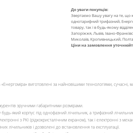
До уваги покупців:
Звертаємо Вашу увагу на те, що 
однотарифний трифазний, Енерго
товару, так і в будь-якому відділе
Запоріжжя, Львів, Івано-Франківс
Миколаїв, Кропивницький, Полтав
Ціни на замовлення уточнюй
«Енергоміра» виготовлені за найновішими технологіями, сучасні, ма
нкурентів зручними габаритними розмірами.
 будь-який корпус під однофазний лічильник, а трифазний лічильник
ектронні з РКІ (рідкокристалічним екраном), так і електронні з мех
них лічильників і дозволені до встановлення та експлуатації.