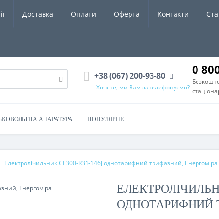
ії
Доставка
Оплати
Оферта
Контакти
Ста
0 80
+38 (067) 200-93-80
Безкошто
Хочете, ми Вам зателефонуємо?
стаціона
ЬКОВОЛЬТНА АПАРАТУРА
ПОПУЛЯРНЕ
Електролічильник СЕ300-R31-146J однотарифний трифазний, Енергоміра
ЕЛЕКТРОЛІЧИЛЬНИ
ОДНОТАРИФНИЙ Т