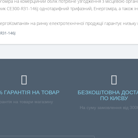
гоміра на комерційний облік потрібне узгодження з місцевою орган
к СЕ300-R31-146J однотарифний трифазний, Енергоміра, а також ін
гоКомпанія» на ринку електротехнічної продукції гарантує низьку цін
R31-146J
% ГАРАНТІЯ НА ТОВАР
БЕЗКОШТОВНА ДОСТ
ПО КИЄВУ
рантія на товари магазину
На суму замовлення від 3000