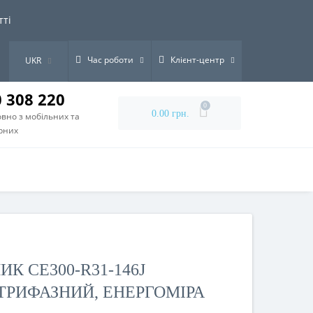
тті
Час роботи
Клієнт-центр
UKR
0 308 220
0
0.00 грн.
вно з мобільних та
рних
К СЕ300-R31-146J
РИФАЗНИЙ, ЕНЕРГОМІРА