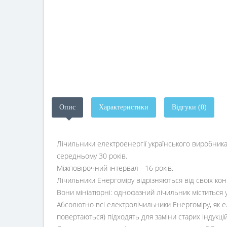
Опис
Характеристики
Відгуки (0)
Лічильники електроенергії українського виробника 
середньому 30 років.
Міжповірочний інтервал - 16 років.
Лічильники Енергоміру відрізняються від своїх ко
Вони мініатюрні: однофазний лічильник міститься у
Абсолютно всі електролічильники Енергоміру, як ел
повертаються) підходять для заміни старих індукцій