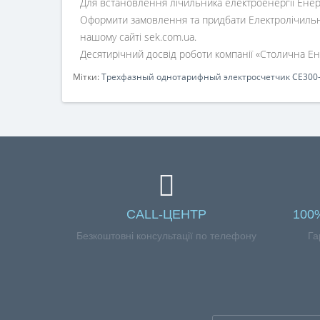
Для встановлення лічильника електроенергії Енер
Оформити замовлення та придбати Електролічильни
нашому сайті sek.com.ua.
Десятирічний досвід роботи компанії «Столична Енер
Мітки:
Трехфазный однотарифный электросчетчик СЕ300-
CALL-ЦЕНТР
100
Безкоштовні консультації по телефону
Га