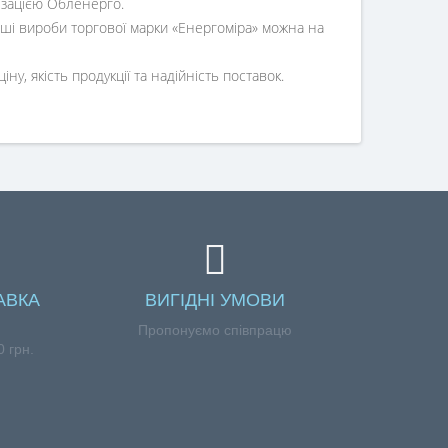
ізацією Обленерго.
ші вироби торгової марки «Енергоміра» можна на
у, якість продукції та надійність поставок.
АВКА
ВИГІДНІ УМОВИ
Пропонуємо співпрацю
 грн.