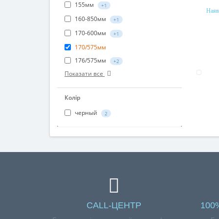
150/555мм
+4
Наяв
155мм
+1
160-850мм
+1
170-600мм
+1
170/575мм
176/575мм
+2
Показати все
Колір
черный
2