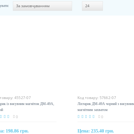
увати:
 товару:
45527-07
Код товару:
57662-07
арик із висувним магнітом ДМ-49А,
Ліхтарик ДМ-49А чорний з висувни
ий
магнітним захватом
0
0
на:
198.86 грн.
Цена:
235.40 грн.