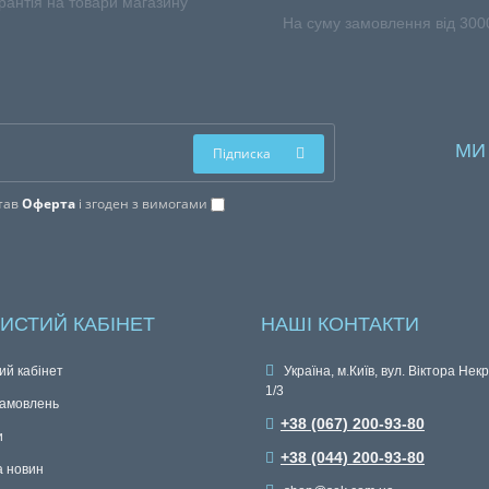
% ГАРАНТІЯ НА ТОВАР
БЕЗКОШТОВНА ДОСТ
ПО КИЄВУ
рантія на товари магазину
На суму замовлення від 3000
МИ
Підписка
тав
Оферта
і згоден з вимогами
ИСТИЙ КАБІНЕТ
НАШІ КОНТАКТИ
ий кабінет
Україна, м.Київ, вул. Віктора Нек
1/3
замовлень
+38 (067) 200-93-80
и
+38 (044) 200-93-80