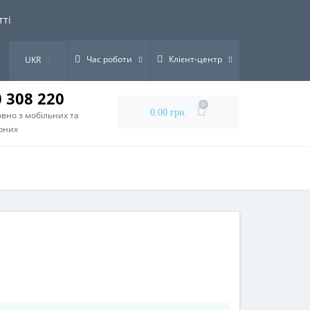
тті
Час роботи
Клієнт-центр
UKR
0 308 220
0
0.00 грн.
вно з мобільних та
рних