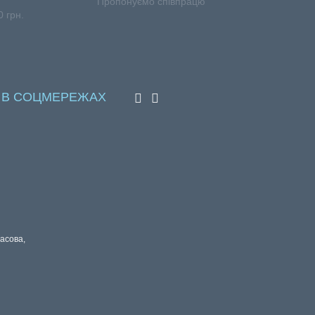
АВКА
ВИГІДНІ УМОВИ
Пропонуємо співпрацю
 грн.
 В СОЦМЕРЕЖАХ
расова,