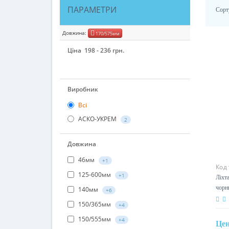
ПАРАМЕТРИ
Сорт
Довжина:
170/575мм
Ціна
198
-
236
грн.
198
217
236
Виробник
Всі
АСКО-УКРЕМ
2
Довжина
Код
46мм
+1
Ліхт
чорн
125-600мм
+1
140мм
+6
150/365мм
+4
Це