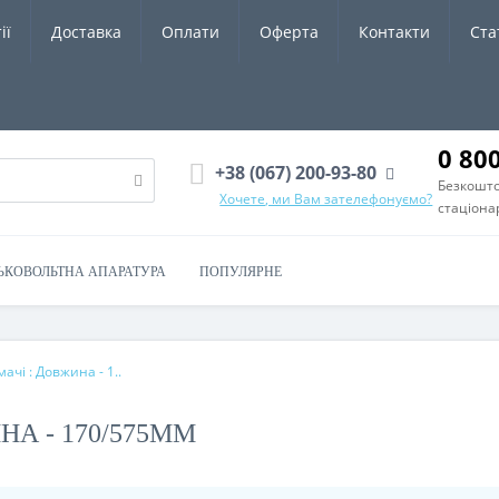
ії
Доставка
Оплати
Оферта
Контакти
Ста
0 80
+38 (067) 200-93-80
Безкошто
Хочете, ми Вам зателефонуємо?
стаціона
ЬКОВОЛЬТНА АПАРАТУРА
ПОПУЛЯРНЕ
ачі : Довжина - 1..
НА - 170/575ММ