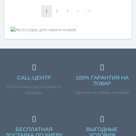
16мм?
185мм?
1
2
3
>
>|
CALL-ЦЕНТР
100% ГАРАНТИЯ НА
ТОВАР
Бесплатные консультации по
Гарантия на товары магазина
телефону
БЕСПЛАТНАЯ
ВЫГОДНЫЕ
ДОСТАВКА ПО КИЕВУ
УСЛОВИЯ