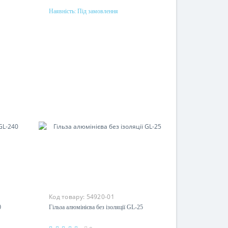
Наявність:
Під замовлення
Під замовлення
Перетин
16мм²
Матеріал
алюміній
Код товару:
54920-01
0
Гільза алюмінієва без ізоляції GL-25