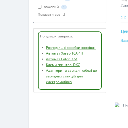
Гільз
рожевий
1
Показати все
Це
Популярні запроси:
Наяв
Пер
Розподільні коробки зовнішні
35м
Автомат Хагер 10А 4П
Автомат Eaton 32А
Мат
Клеми гвинтові DKC
алю
Адаптери та зарядні кабелі до
зарядних станцій для
електромобілів