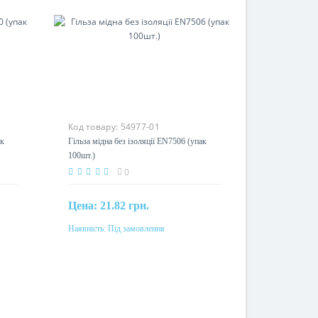
Код товару:
54977-01
ак
Гільза мідна без ізоляції EN7506 (упак
100шт.)
0
Цена:
21.82 грн.
Наявність:
Під замовлення
Під замовлення
Перетин
0,75мм²
Матеріал
мідь