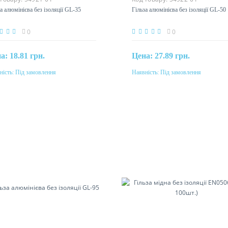
а алюмінієва без ізоляції GL-35
Гільза алюмінієва без ізоляції GL-50
0
0
на:
18.81 грн.
Цена:
27.89 грн.
ність:
Під замовлення
Наявність:
Під замовлення
Під замовлення
Під замовлення
етин
Перетин
м²
50мм²
еріал
Матеріал
міній
алюміній