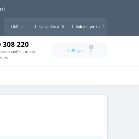
тті
Час роботи
Клієнт-центр
UKR
0 308 220
0
0.00 грн.
вно з мобільних та
рних