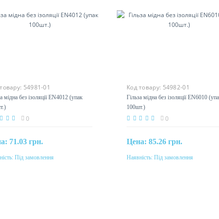
 товару:
54981-01
Код товару:
54982-01
а мідна без ізоляції EN4012 (упак
Гільза мідна без ізоляції EN6010 (уп
т.)
100шт.)
0
0
на:
71.03 грн.
Цена:
85.26 грн.
ність:
Під замовлення
Наявність:
Під замовлення
Під замовлення
Під замовлення
етин
Перетин
²
6мм²
еріал
Матеріал
мідь