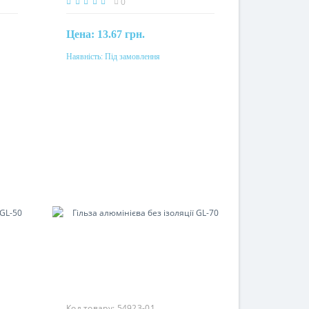
0
Цена:
13.67 грн.
Наявність:
Під замовлення
Під замовлення
Перетин
25мм²
Матеріал
алюміній
Код товару:
54923-01