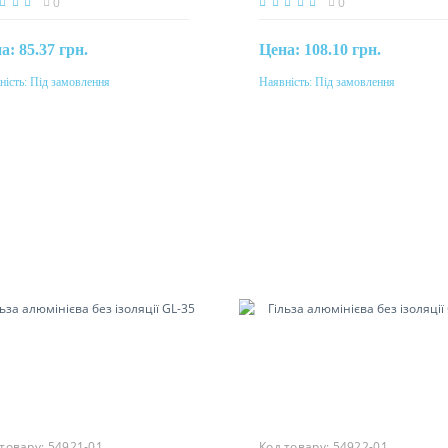
0
0
на:
85.37 грн.
Цена:
108.10 грн.
ність:
Під замовлення
Наявність:
Під замовлення
Під замовлення
Під замовлення
етин
Перетин
мм²
240мм²
еріал
Матеріал
міній
алюміній
 товару:
54921-01
Код товару:
54922-01