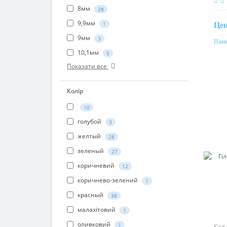
8мм
28
9,9мм
1
Це
9мм
3
Наяв
Пер
10,1мм
5
185
Показати все
Мат
алю
Колір
10
голубой
3
желтый
28
зеленый
27
коричневий
12
коричнево-зелений
1
красный
38
малахітовий
1
оливковий
1
Код