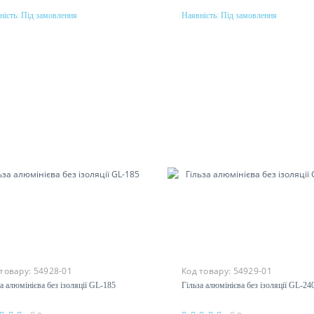
ність:
Під замовлення
Наявність:
Під замовлення
Під замовлення
Під замовлення
етин
Перетин
мм²
150мм²
еріал
Матеріал
міній
алюміній
 товару:
54928-01
Код товару:
54929-01
а алюмінієва без ізоляції GL-185
Гільза алюмінієва без ізоляції GL-24