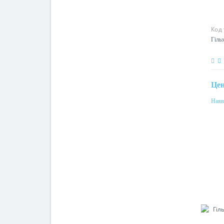
Код
Гільз
Це
Наяв
Пер
95м
Мат
алю