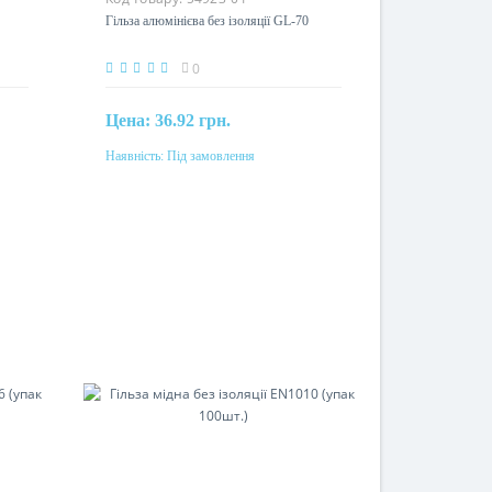
Гільза алюмінієва без ізоляції GL-70
0
Цена:
36.92 грн.
Наявність:
Під замовлення
Під замовлення
Перетин
70мм²
Матеріал
алюміній