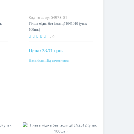
Код товару:
54978-01
ак
Гільза мідна без ізоляції EN1010 (упак
100шт.)
0
Цена:
33.71 грн.
Наявність:
Під замовлення
Під замовлення
Перетин
1мм²
Матеріал
мідь