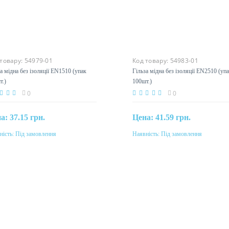
 товару:
54979-01
Код товару:
54983-01
а мідна без ізоляції EN1510 (упак
Гільза мідна без ізоляції EN2510 (уп
т.)
100шт.)
0
0
на:
37.15 грн.
Цена:
41.59 грн.
ність:
Під замовлення
Наявність:
Під замовлення
Під замовлення
Під замовлення
етин
Перетин
м²
2,5мм²
еріал
Матеріал
мідь