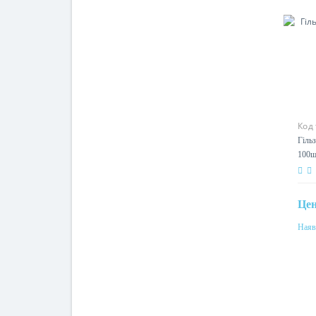
Код
Гільз
100ш
Це
Наяв
Пер
4мм
Мат
мідь