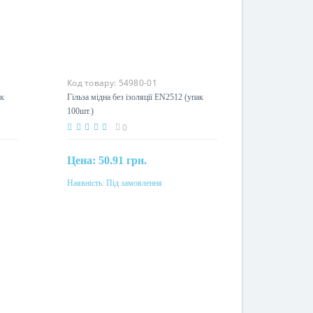
Код товару:
54980-01
ак
Гільза мідна без ізоляції EN2512 (упак
100шт.)
0
Цена:
50.91 грн.
Наявність:
Під замовлення
Під замовлення
Перетин
2,5мм²
Матеріал
мідь