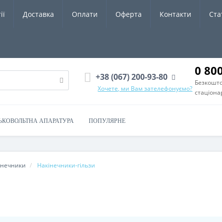
ії
Доставка
Оплати
Оферта
Контакти
Ста
0 80
+38 (067) 200-93-80
Безкошто
Хочете, ми Вам зателефонуємо?
стаціона
ЬКОВОЛЬТНА АПАРАТУРА
ПОПУЛЯРНЕ
інечники
Накінечники-гільзи