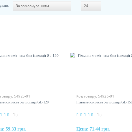
увати:
 товару:
54925-01
Код товару:
54926-01
а алюмінієва без ізоляції GL-120
Гільза алюмінієва без ізоляції GL-15
0
0
на:
59.33 грн.
Цена:
71.44 грн.