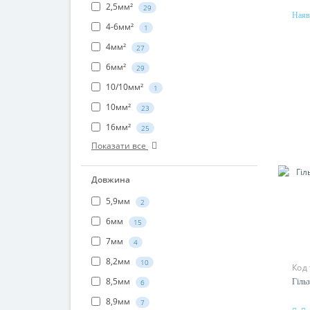
2,5мм²
29
Наяв
4-6мм²
Пер
1
120
4мм²
27
Мат
6мм²
29
алю
10/10мм²
1
10мм²
23
16мм²
25
Показати все
Довжина
5,9мм
2
6мм
15
7мм
4
8,2мм
10
Код
8,5мм
Гільз
6
8,9мм
7