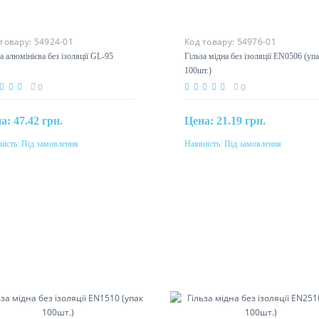
 товару:
54924-01
Код товару:
54976-01
а алюмінієва без ізоляції GL-95
Гільза мідна без ізоляції EN0506 (уп
100шт.)
0
0
на:
47.42 грн.
Цена:
21.19 грн.
ність:
Під замовлення
Наявність:
Під замовлення
Під замовлення
Під замовлення
етин
Перетин
м²
0,5мм²
еріал
Матеріал
міній
мідь