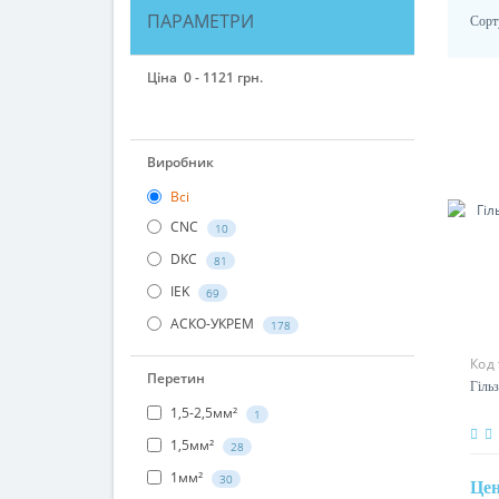
ПАРАМЕТРИ
Сорт
Ціна
0
-
1121
грн.
Виробник
Всі
CNC
10
DKC
81
IEK
69
АСКО-УКРЕМ
178
Код
Перетин
Гільз
1,5-2,5мм²
1
1,5мм²
28
1мм²
30
Це