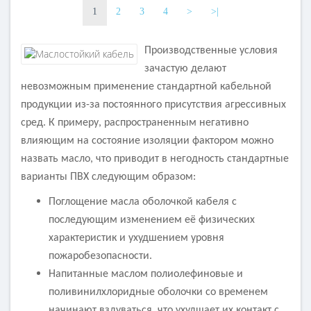
3
3
1
2
3
4
>
>|
Наличие экрана
Наличие экрана
не экранированный
не экранированный
Производственные условия
Заземление
Заземление
зачастую делают
с жилой заземления
с жилой заземления
невозможным применение стандартной кабельной
Маркировка
Маркировка
продукции из-за постоянного присутствия агрессивных
OLFLEX 140
OLFLEX 140
сред. К примеру, распространенным негативно
влияющим на состояние изоляции фактором можно
назвать масло, что приводит в негодность стандартные
варианты ПВХ следующим образом:
Поглощение масла оболочкой кабеля с
последующим изменением её физических
характеристик и ухудшением уровня
пожаробезопасности.
Напитанные маслом полиолефиновые и
поливинилхлоридные оболочки со временем
начинают вздуваться, что ухудшает их контакт с