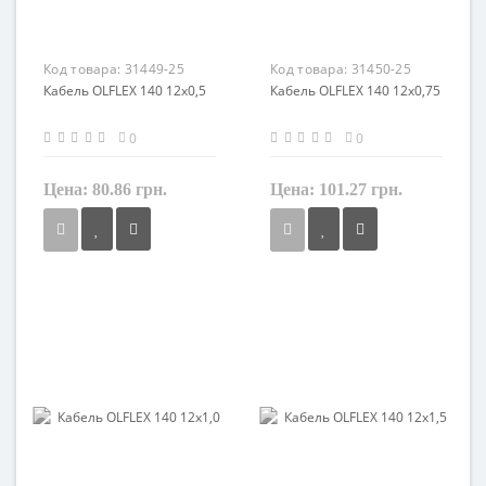
Код товара:
31449-25
Код товара:
31450-25
Кабель OLFLEX 140 12x0,5
Кабель OLFLEX 140 12x0,75
0
0
Цена:
80.86 грн.
Цена:
101.27 грн.
Сечение
Сечение
0,5 мм²
0,75 мм²
Кол-во жил
Кол-во жил
12
12
Наличие экрана
Наличие экрана
не экранированный
не экранированный
Заземление
Заземление
с жилой заземления
с жилой заземления