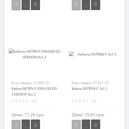
Сечение
Сечение
1,5 мм²
1,5 мм²
Кол-во жил
Кол-во жил
5
7
Наличие экрана
Наличие экрана
не экранированный
не экранированный
Заземление
Заземление
с жилой заземления
с жилой заземления
Маркировка
Маркировка
H07RN-F
H07RN-F
Код товара:
31308-25
Код товара:
31251-25
Кабель H07RN-F ENHANCED
Кабель H07RN8-F 3x1,5
VERSION 4x1,5
0
0
Цена:
77.28 грн.
Цена:
79.05 грн.