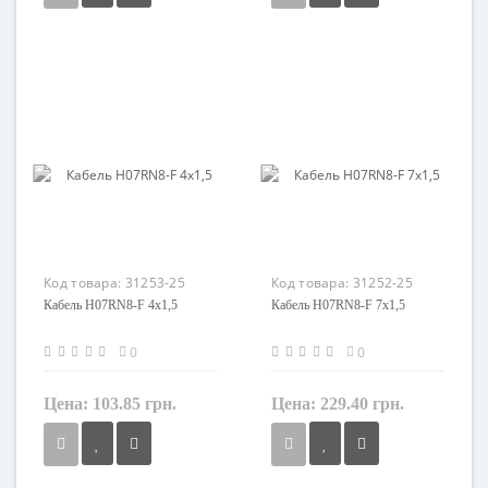
Сечение
Сечение
1,5 мм²
1,5 мм²
Кол-во жил
Кол-во жил
4
3
Наличие экрана
Наличие экрана
не экранированный
не экранированный
Заземление
Заземление
с жилой заземления
с жилой заземления
Маркировка
Маркировка
H07RN-F
H07RN8-F
Код товара:
31253-25
Код товара:
31252-25
Кабель H07RN8-F 4x1,5
Кабель H07RN8-F 7x1,5
0
0
Цена:
103.85 грн.
Цена:
229.40 грн.
Сечение
Сечение