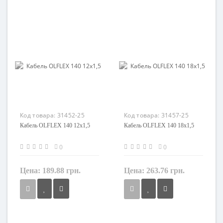
1,5 мм²
1,5 мм²
Кол-во жил
Кол-во жил
4
7
Наличие экрана
Наличие экрана
не экранированный
не экранированный
Заземление
Заземление
с жилой заземления
с жилой заземления
Маркировка
Маркировка
H07RN8-F
H07RN8-F
Код товара:
31452-25
Код товара:
31457-25
Кабель OLFLEX 140 12x1,5
Кабель OLFLEX 140 18x1,5
0
0
Цена:
189.88 грн.
Цена:
263.76 грн.
Сечение
Сечение
1,5 мм²
1,5 мм²