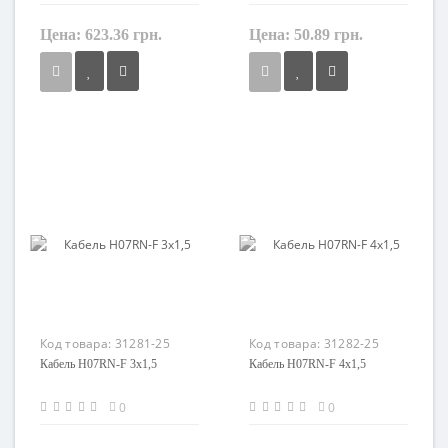
Цена:
623.36 грн.
Цена:
50.89 грн.
Сечение
Сечение
1,5 мм²
1,5 мм²
Кол-во жил
Кол-во жил
25
2
Наличие экрана
Наличие экрана
не экранированный
не экранированный
Заземление
Заземление
с жилой заземления
нет
Маркировка
Маркировка
H07RN-F
H07RN-F
Код товара:
31281-25
Код товара:
31282-25
Кабель H07RN-F 3x1,5
Кабель H07RN-F 4x1,5
0
0