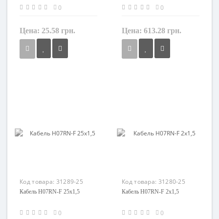
0
0
Цена:
25.58 грн.
Цена:
613.28 грн.
Сечение
Сечение
1,5 мм²
1,5 мм²
Кол-во жил
Кол-во жил
1
24
Наличие экрана
Наличие экрана
не экранированный
не экранированный
Заземление
Заземление
нет
с жилой заземления
Маркировка
Маркировка
H07RN-F
H07RN-F
Код товара:
31289-25
Код товара:
31280-25
Кабель H07RN-F 25x1,5
Кабель H07RN-F 2x1,5
0
0