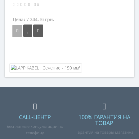
0
Цена:
7 344.16 грн.
Сечение
150 мм²
Кол-во жил
4
Наличие экрана
экранированный
Заземление
с жилой заземления
Маркировка
OLFLEX CLASSIC 100 CY
CALL-ЦЕНТР
100% ГАРАНТИЯ НА
ТОВАР
Бесплатные консультации по
Гарантия на товары магазина
телефону