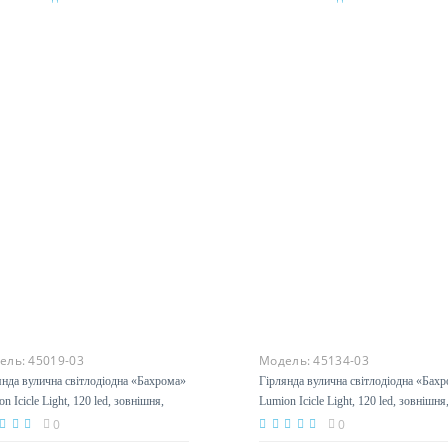
Під замовлення
Під замовлення
ель:
45019-03
Модель:
45134-03
янда вулична світлодіодна «Бахрома»
Гірлянда вулична світлодіодна «Бах
n Icicle Light, 120 led, зовнішня,
Lumion Icicle Light, 120 led, зовнішня
й теплий
білий теплий
0
0