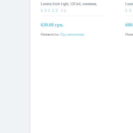
Lumion Icicle Light, 120 led, зовнішня,
Lumio
білий теплий з мерехтінням
біли
0
630.00 грн.
600
Наявність:
Під замовлення
Ная
Під замовлення