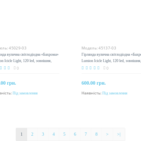
ель:
45029-03
Модель:
45137-03
янда вулична світлодіодна «Бахрома»
Гірлянда вулична світлодіодна «Бах
n Icicle Light, 120 led, зовнішня,
Lumion Icicle Light, 120 led, зовнішня
й з мерехтінням
червоний
0
0
.00 грн.
600.00 грн.
вність:
Під замовлення
Наявність:
Під замовлення
Під замовлення
Під замовлення
1
2
3
4
5
6
7
8
>
>|