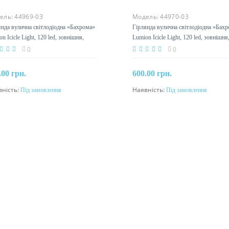
ель:
44969-03
Модель:
44970-03
янда вулична світлодіодна «Бахрома»
Гірлянда вулична світлодіодна «Бах
n Icicle Light, 120 led, зовнішня,
Lumion Icicle Light, 120 led, зовнішня
ий
жовтий
0
0
.00 грн.
600.00 грн.
вність:
Під замовлення
Наявність:
Під замовлення
Під замовлення
Під замовлення