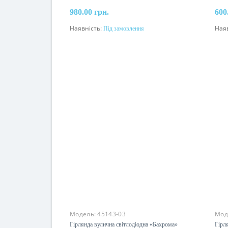
980.00 грн.
600
Наявність:
Під замовлення
Ная
Під замовлення
Модель:
45143-03
Мод
Гірлянда вулична світлодіодна «Бахрома»
Гірл