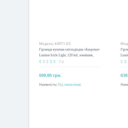
Модель:
44971-03
Мод
Гірлянда вулична світлодіодна «Бахрома»
Гірл
Lumion Icicle Light, 120 led, зовнішня,
Lumio
синій
сині
0
600.00 грн.
630
Наявність:
Під замовлення
Ная
Під замовлення