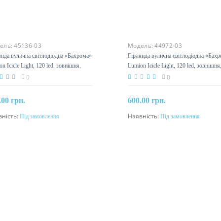
ель:
45136-03
Модель:
44972-03
янда вулична світлодіодна «Бахрома»
Гірлянда вулична світлодіодна «Бах
n Icicle Light, 120 led, зовнішня,
Lumion Icicle Light, 120 led, зовнішня
ний
зелений
0
0
.00 грн.
600.00 грн.
вність:
Під замовлення
Наявність:
Під замовлення
Під замовлення
Під замовлення