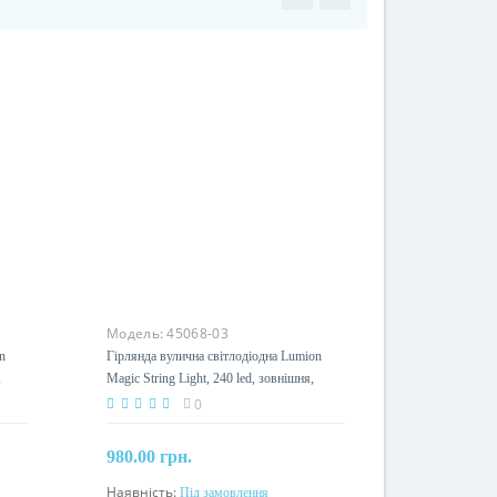
Модель:
45068-03
n
Гірлянда вулична світлодіодна Lumion
,
Magic String Light, 240 led, зовнішня,
білий теплий з мерехтінням
0
980.00 грн.
Наявність:
Під замовлення