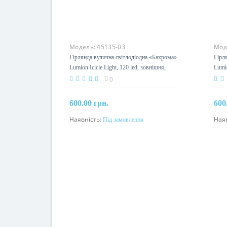
Модель:
45135-03
Мод
Гірлянда вулична світлодіодна «Бахрома»
Гірл
Lumion Icicle Light, 120 led, зовнішня,
Lumio
жовтий
зеле
0
600.00 грн.
600
Наявність:
Під замовлення
Ная
Під замовлення