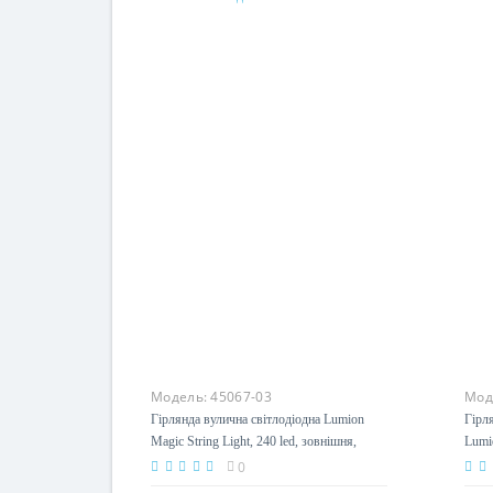
Під замовлення
Модель:
45067-03
Мод
Гірлянда вулична світлодіодна Lumion
Гірл
Magic String Light, 240 led, зовнішня,
Lumio
білий холодний з мерехтінням
біли
0