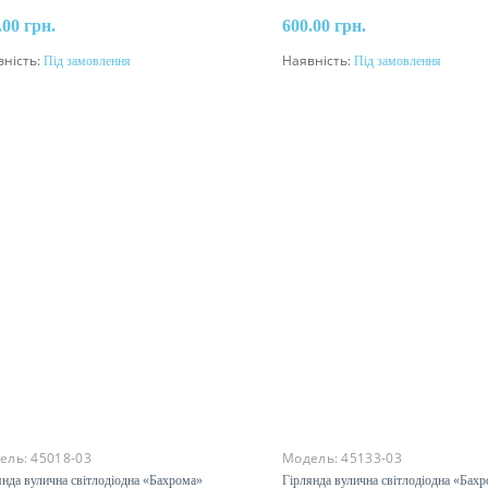
.00 грн.
600.00 грн.
вність:
Під замовлення
Наявність:
Під замовлення
Під замовлення
Під замовлення
ель:
45018-03
Модель:
45133-03
янда вулична світлодіодна «Бахрома»
Гірлянда вулична світлодіодна «Бах