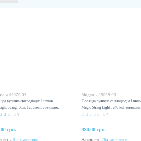
ель:
45070-03
Модель:
45069-03
янда вулична світлодіодна Lumion
Гірлянда вулична світлодіодна Lumio
Light String, 50м, 125 ламп, зовнішня,
Magic String Light , 240 led, зовнішня
р набірний
мультиколор з мерехтінням
0
0
.00 грн.
980.00 грн.
вність:
Під замовлення
Наявність:
Під замовлення