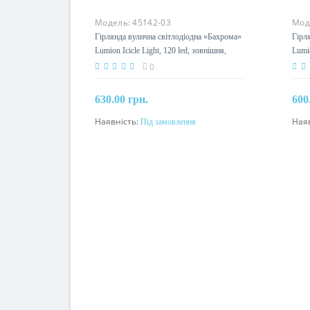
Модель:
45142-03
Мод
Гірлянда вулична світлодіодна «Бахрома»
Гірл
Lumion Icicle Light, 120 led, зовнішня,
Lumio
білий холодний з мерехтінням
жовт
0
630.00 грн.
600
Наявність:
Під замовлення
Ная
Під замовлення