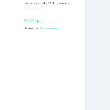
,
Lumion Icicle Light, 120 led, зовнішня,
білий холодний з мерехтінням
0
630.00 грн.
Наявність:
Під замовлення
Під замовлення