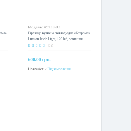
Модель:
45138-03
рома»
Гірлянда вулична світлодіодна «Бахрома»
,
Lumion Icicle Light, 120 led, зовнішня,
синій
0
600.00 грн.
Наявність:
Під замовлення
Під замовлення