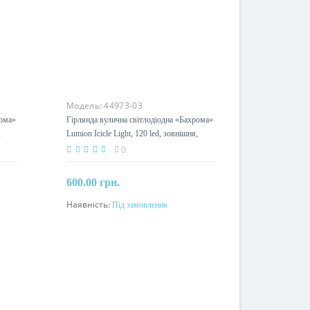
Модель:
44973-03
рома»
Гірлянда вулична світлодіодна «Бахрома»
,
Lumion Icicle Light, 120 led, зовнішня,
червоний
0
600.00 грн.
Наявність:
Під замовлення
Під замовлення