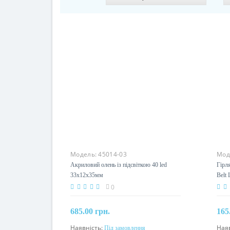
Модель:
45014-03
Мод
Акриловий олень із підсвіткою 40 led
Гірл
33х12х35мм
Belt 
колі
0
685.00 грн.
165
Наявність:
Під замовлення
Ная