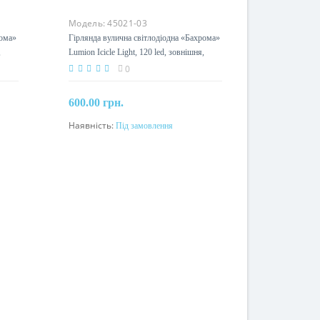
Модель:
45021-03
рома»
Гірлянда вулична світлодіодна «Бахрома»
,
Lumion Icicle Light, 120 led, зовнішня,
жовтий
0
600.00 грн.
Наявність:
Під замовлення
Під замовлення