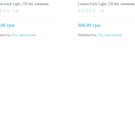
n Icicle Light, 120 led, зовнішня,
Lumion Icicle Light, 120 led, зовнішня
й холодний
білий холодний
0
0
.00 грн.
600.00 грн.
вність:
Під замовлення
Наявність:
Під замовлення
Під замовлення
Під замовлення