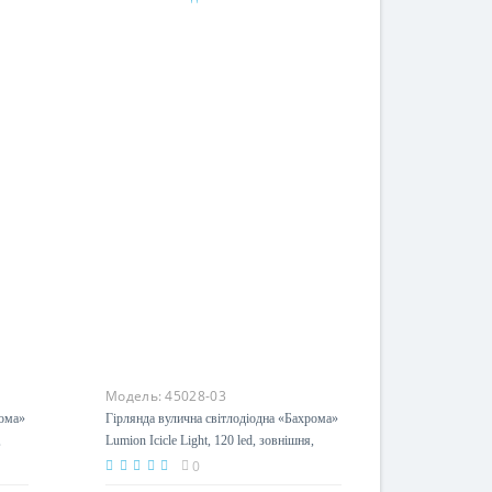
Під замовлення
Модель:
45028-03
рома»
Гірлянда вулична світлодіодна «Бахрома»
,
Lumion Icicle Light, 120 led, зовнішня,
білий теплий з мерехтінням
0