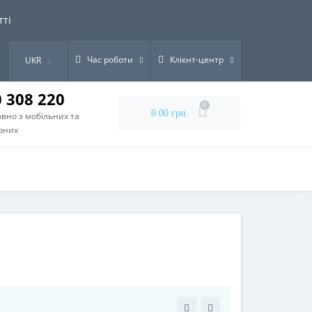
тті
Час роботи
Клієнт-центр
UKR
0 308 220
0
0.00 грн.
вно з мобільних та
рних