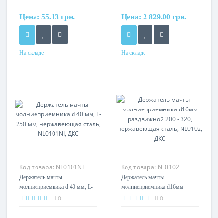
NL0100NI, ДКС
Цена:
55.13 грн.
Цена:
2 829.00 грн.
На складе
На складе
Материал
Материал
Оцинкованная сталь
Нержавеющая сталь
Код товара:
NL0101NI
Код товара:
NL0102
Держатель мачты
Держатель мачты
молниеприемника d 40 мм, L-
молниеприемника d16мм
250 мм, нержавеющая сталь,
раздвижной 200 - 320,
0
0
NL0101NI, ДКС
нержавеющая сталь, NL0102,
ДКС