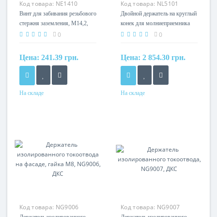
Код товара:
NE1410
Код товара:
NL5101
Винт для забивания резьбового
Двойной держатель на круглый
стержня заземления, М14,2,
конек для молниеприемника
NE1410, ДКС
d12, NL5101, ДКС
0
0
Цена:
241.39 грн.
Цена:
2 854.30 грн.
На складе
На складе
Код товара:
NG9006
Код товара:
NG9007