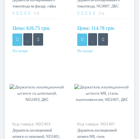
Держатель изолированного
Держатель изолированного
токоотвода на фасаде, гайка
токоотвода, NG9007, ДКС
М8, NG9006, ДКС
0
0
Цена:
626.75 грн.
Цена:
114.78 грн.
На складе
На складе
Материал
Нержавеющая сталь
Код товара:
ND2403
Код товара:
ND2401
Держатель изоляционной
Держатель изоляционной
штанги cо шпилькой, ND2403,
штанги M8, сталь