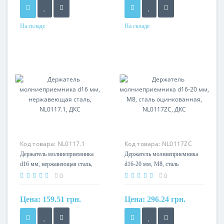
На складе
На складе
Материал
сталь
горячеоцинкованная
Код товара:
NL0117.1
Код товара:
NL0117ZC
Держатель молниеприемника
Держатель молниеприемника
d16 мм, нержавеющая сталь,
d16-20 мм, М8, сталь
NL0117.1, ДКС
оцинкованная, NL0117ZC,
0
0
ДКС
Цена:
159.51 грн.
Цена:
296.24 грн.