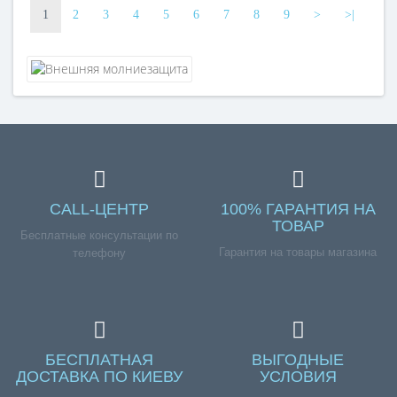
1
2
3
4
5
6
7
8
9
>
>|
CALL-ЦЕНТР
100% ГАРАНТИЯ НА
ТОВАР
Бесплатные консультации по
Гарантия на товары магазина
телефону
БЕСПЛАТНАЯ
ВЫГОДНЫЕ
ДОСТАВКА ПО КИЕВУ
УСЛОВИЯ