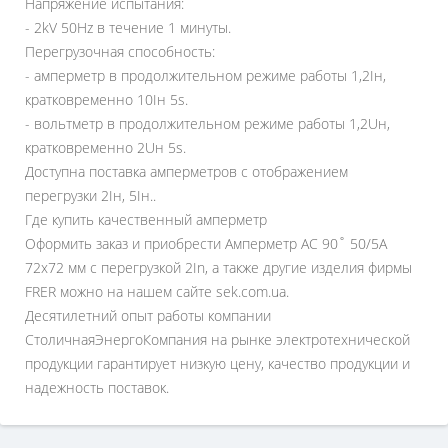
Напряжение испытания:
- 2kV 50Hz в течение 1 минуты.
Перегрузочная способность:
- амперметр в продолжительном режиме работы 1,2Iн,
кратковременно 10Iн 5s.
- вольтметр в продолжительном режиме работы 1,2Uн,
кратковременно 2Uн 5s.
Доступна поставка амперметров с отображением
перегрузки 2Iн, 5Iн..
Где купить качественный амперметр
Оформить заказ и приобрести Амперметр AC 90˚ 50/5A
72x72 мм с перегрузкой 2In, а также другие изделия фирмы
FRER можно на нашем сайте sek.com.ua.
Десятилетний опыт работы компании
СтоличнаяЭнергоКомпания на рынке электротехнической
продукции гарантирует низкую цену, качество продукции и
надежность поставок.