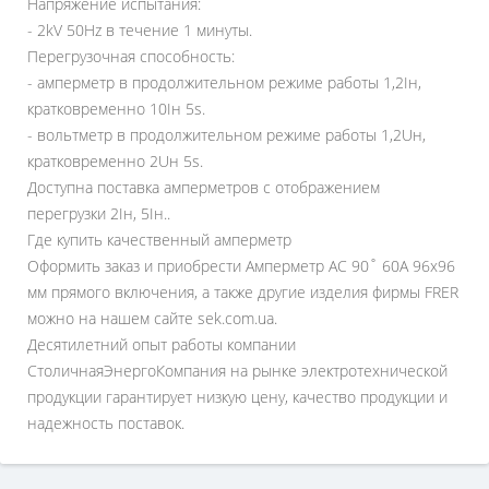
Напряжение испытания:
- 2kV 50Hz в течение 1 минуты.
Перегрузочная способность:
- амперметр в продолжительном режиме работы 1,2Iн,
кратковременно 10Iн 5s.
- вольтметр в продолжительном режиме работы 1,2Uн,
кратковременно 2Uн 5s.
Доступна поставка амперметров с отображением
перегрузки 2Iн, 5Iн..
Где купить качественный амперметр
Оформить заказ и приобрести Амперметр AC 90˚ 60A 96x96
мм прямого включения, а также другие изделия фирмы FRER
можно на нашем сайте sek.com.ua.
Десятилетний опыт работы компании
СтоличнаяЭнергоКомпания на рынке электротехнической
продукции гарантирует низкую цену, качество продукции и
надежность поставок.