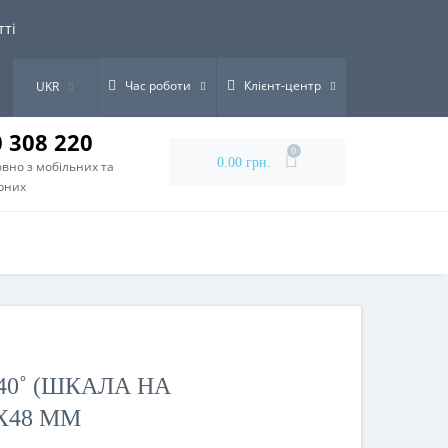
тті
Час роботи
Клієнт-центр
UKR
0 308 220
0
0.00 грн.
вно з мобільних та
рних
40˚ (ШКАЛА НА
X48 ММ