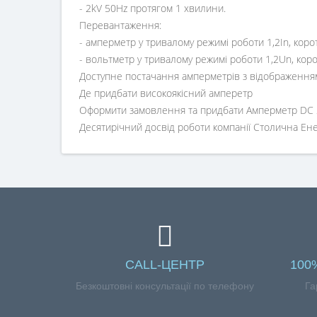
- 2kV 50Hz протягом 1 хвилини.
Перевантаження:
- амперметр у тривалому режимі роботи 1,2In, коро
- вольтметр у тривалому режимі роботи 1,2Un, кор
Доступне постачання амперметрів з відображенням 
Де придбати високоякісний амперетр
Оформити замовлення та придбати Амперметр DC 24
Десятирічний досвід роботи компанії Столична Енерг
CALL-ЦЕНТР
100
Безкоштовні консультації по телефону
Га