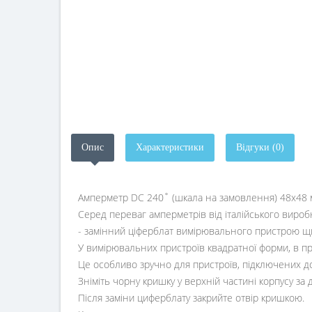
Опис
Характеристики
Відгуки (0)
Амперметр DC 240˚ (шкала на замовлення) 48x48 
Серед переваг амперметрів від італійського виробн
- замінний ціферблат вимірювального пристрою щ
У вимірювальних пристроїв квадратної форми, в при
Це особливо зручно для пристроїв, підключених д
Зніміть чорну кришку у верхній частині корпусу за
Після заміни циферблату закрийте отвір кришкою.