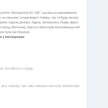
 купити "Амперметр DC 240˚ (шкала на замовлення)
на нашому складі видачі товару, так і в будь-якому
раїні: Харків, Дніпро, Одеса, Запоріжжя, Львів, Івано-
Ужгород, Житомир, Херсон, Миколаїв, Кропивницький,
их пунктах України.
те у менеджера
х постійного струму.
як у новому, так і вже використанному екземплярі.