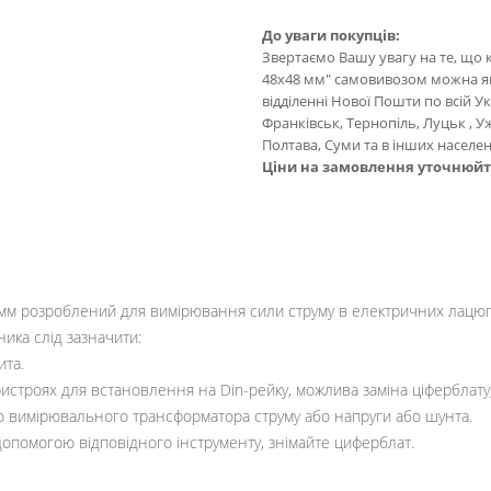
До уваги покупців:
Звертаємо Вашу увагу на те, що
48x48 мм" самовивозом можна як 
відділенні Нової Пошти по всій Ук
Франківськ, Тернопіль, Луцьк , 
Полтава, Суми та в інших населен
Ціни на замовлення уточнюй
мм розроблений для вимірювання сили струму в електричних лацюга
ика слід зазначити:
ита.
строях для встановлення на Din-рейку, можлива заміна ціферблату, 
о вимірювального трансформатора струму або напруги або шунта.
 допомогою відповідного інструменту, знімайте циферблат.