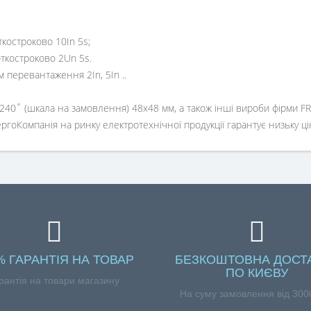
ткостроково 10In 5s;
откостроково 2Un 5s.
перевантаження 2In, 5In ..
0˚ (шкала на замовлення) 48x48 мм, а також інші вироби фірми FR
оКомпанія на ринку електротехнічної продукції гарантує низьку ціну,
% ГАРАНТІЯ НА ТОВАР
БЕЗКОШТОВНА ДОСТ
ПО КИЄВУ
рантія на товари магазину
На суму замовлення від 3000