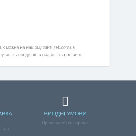
ER можна на нашому сайті sek.com.ua.
 якість продукції та надійність поставок.
АВКА
ВИГІДНІ УМОВИ
Пропонуємо співпрацю
 грн.