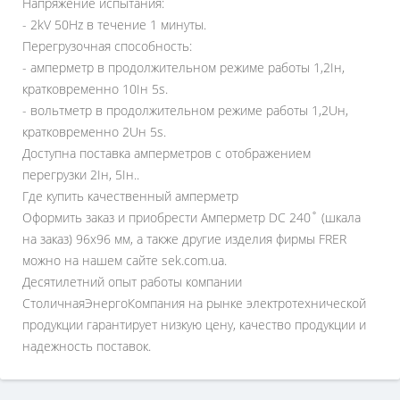
Напряжение испытания:
- 2kV 50Hz в течение 1 минуты.
Перегрузочная способность:
- амперметр в продолжительном режиме работы 1,2Iн,
кратковременно 10Iн 5s.
- вольтметр в продолжительном режиме работы 1,2Uн,
кратковременно 2Uн 5s.
Доступна поставка амперметров с отображением
перегрузки 2Iн, 5Iн..
Где купить качественный амперметр
Оформить заказ и приобрести Амперметр DC 240˚ (шкала
на заказ) 96x96 мм, а также другие изделия фирмы FRER
можно на нашем сайте sek.com.ua.
Десятилетний опыт работы компании
СтоличнаяЭнергоКомпания на рынке электротехнической
продукции гарантирует низкую цену, качество продукции и
надежность поставок.