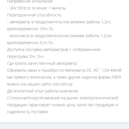
Напряжение испытания:
- 2kV 50Hz в течение 1 минуты.
Перегрузочная способность:
- амперметр в продолжительном режиме работы 1,2Iн,
кратковременно 10Iн 5s.
- вольтметр в продолжительном режиме работы 1,2Uн,
кратковременно 2Uн 5s.
Доступна поставка амперметров с отображением
перегрузки 2Iн, 5Iн..
Где купить качественный амперметр
Оформить заказ и приобрести Амперметр DC 90˚ 1,5A 48x48
мм прямого включения, а также другие изделия фирмы FRER
можно на нашем сайте sek.com.ua.
Десятилетний опыт работы компании
СтоличнаяЭнергоКомпания на рынке электротехнической
продукции гарантирует низкую цену, качество продукции и
надежность поставок.