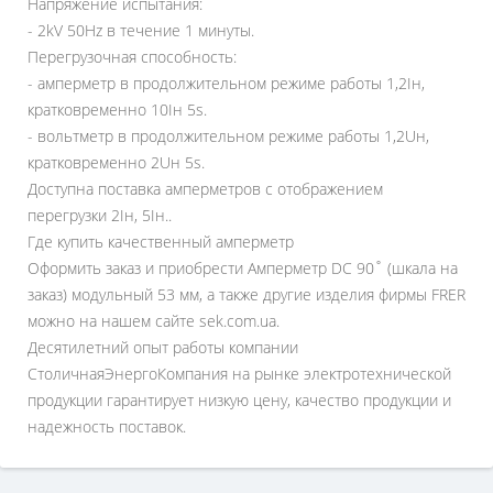
Напряжение испытания:
- 2kV 50Hz в течение 1 минуты.
Перегрузочная способность:
- амперметр в продолжительном режиме работы 1,2Iн,
кратковременно 10Iн 5s.
- вольтметр в продолжительном режиме работы 1,2Uн,
кратковременно 2Uн 5s.
Доступна поставка амперметров с отображением
перегрузки 2Iн, 5Iн..
Где купить качественный амперметр
Оформить заказ и приобрести Амперметр DC 90˚ (шкала на
заказ) модульный 53 мм, а также другие изделия фирмы FRER
можно на нашем сайте sek.com.ua.
Десятилетний опыт работы компании
СтоличнаяЭнергоКомпания на рынке электротехнической
продукции гарантирует низкую цену, качество продукции и
надежность поставок.