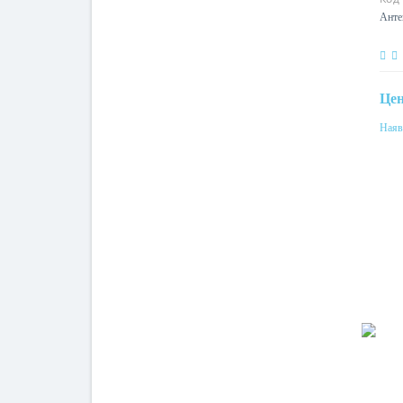
Ант
Це
Наяв