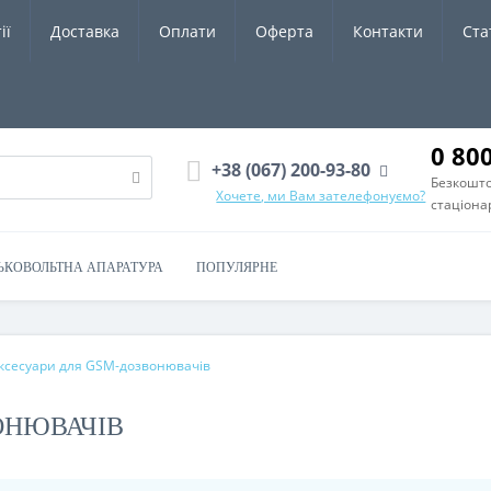
ії
Доставка
Оплати
Оферта
Контакти
Ста
0 80
+38 (067) 200-93-80
Безкошто
Хочете, ми Вам зателефонуємо?
стаціона
ЬКОВОЛЬТНА АПАРАТУРА
ПОПУЛЯРНЕ
ксесуари для GSM-дозвонювачів
ОНЮВАЧІВ