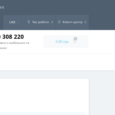
тті
Час роботи
Клієнт-центр
UKR
0 308 220
0
0.00 грн.
вно з мобільних та
рних