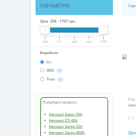
ПАРАМЕТРИ
Сорт
Ціна
208
-
1707
грн.
208
217
304
604
1707
Виробник
Всі
OKO
1
Tiras
1
Код
Популярні запроси:
Ант
Автомат Eaton 20А
Автомат ETI 40А
Автомат Хагер 32А
Автомат Хагер 400А
Це