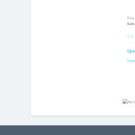
Код
Каб
Це
Наяв