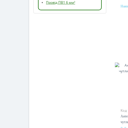
Провід ПВ1 6 мм²
Наяв
Код
Ант
чутл
та 