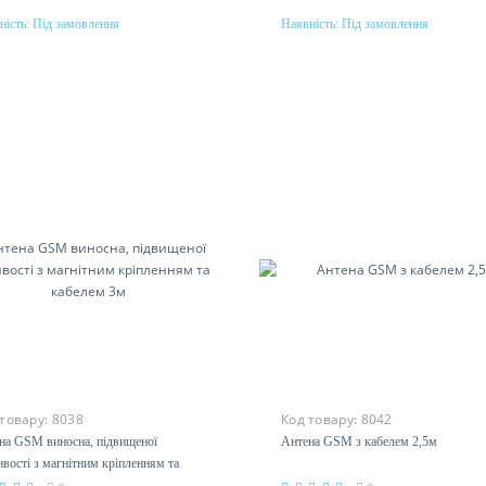
ність:
Під замовлення
Наявність:
Під замовлення
Під замовлення
Під замовлення
 товару:
8038
Код товару:
8042
ена GSM виносна, підвищеної
Антена GSM з кабелем 2,5м
ивості з магнітним кріпленням
кабелем 3м