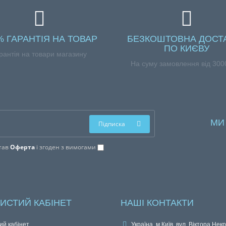
% ГАРАНТІЯ НА ТОВАР
БЕЗКОШТОВНА ДОСТ
ПО КИЄВУ
антія на товари магазину
На суму замовлення від 300
М
Підписка
тав
Оферта
і згоден з вимогами
ИСТИЙ КАБІНЕТ
НАШІ КОНТАКТИ
ий кабінет
Україна, м.Київ, вул. Віктора Не