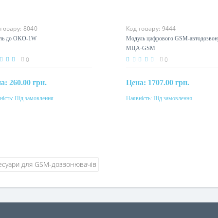
 товару:
8040
Код товару:
9444
ель до OKO-1W
Модуль цифрового GSM-
автодозвону МЦА-GSM
0
0
на:
260.00 грн.
Цена:
1707.00 грн.
ність:
Під замовлення
Наявність:
Під замовлення
Під замовлення
Під замовлення