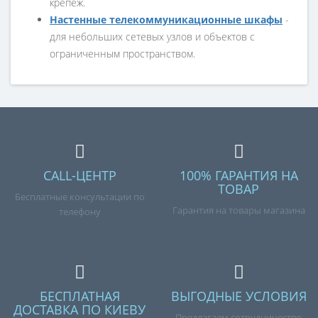
крепеж.
Настенные телекоммуникационные шкафы
-
для небольших сетевых узлов и объектов с
ограниченным пространством.
CALL-ЦЕНТР
100% ГАРАНТИЯ НА
ТОВАР
Бесплатные консультации по
Гарантия на товары магазина
телефону
БЕСПЛАТНАЯ
ВЫГОДНЫЕ УСЛОВИЯ
ДОСТАВКА ПО КИЕВУ
Предлагаем сотрудничество