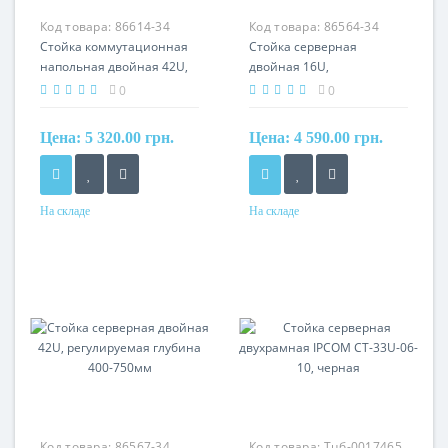
Код товара:
86614-34
Код товара:
86564-34
Стойка коммутационная
Стойка серверная
напольная двойная 42U,
двойная 16U,
регулируемая глубина
регулируемая глубина
0
0
400-750мм
400-750мм
Цена:
5 320.00 грн.
Цена:
4 590.00 грн.
На складе
На складе
Производитель
Производитель
HyperNet
HyperNet
Код товара:
86567-34
Код товара:
Тцб-0017465