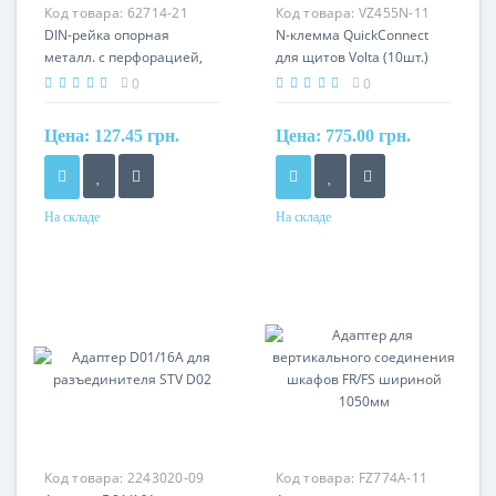
Код товара:
62714-21
Код товара:
VZ455N-11
DIN-рейка опорная
N-клемма QuickConnect
металл. с перфорацией,
для щитов Volta (10шт.)
TS35 DZNP_S
0
0
Цена:
127.45 грн.
Цена:
775.00 грн.
На складе
На складе
Материал
Номинальный ток
сталь
63A
Кол-во полюсов
1P
Код товара:
2243020-09
Код товара:
FZ774A-11