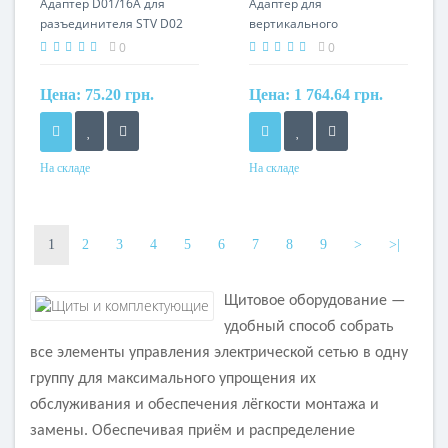
Адаптер D01/16А для
Адаптер для
разъединителя STV D02
вертикального
соединения шкафов FR/FS
0
0
шириной 1050мм
Цена:
75.20 грн.
Цена:
1 764.64 грн.
На складе
На складе
Номинальный ток
Материал
16A
пластик
1
2
3
4
5
6
7
8
9
>
>|
Щитовое оборудование —
удобный способ собрать
все элементы управления электрической сетью в одну
группу для максимального упрощения их
обслуживания и обеспечения лёгкости монтажа и
замены. Обеспечивая приём и распределение