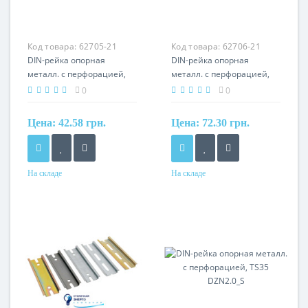
Код товара:
62705-21
Код товара:
62706-21
DIN-рейка опорная
DIN-рейка опорная
металл. с перфорацией,
металл. с перфорацией,
TS35 DZN0.3_S
TS35 DZN0.6_S
0
0
Цена:
42.58 грн.
Цена:
72.30 грн.
На складе
На складе
Материал
Материал
сталь
сталь