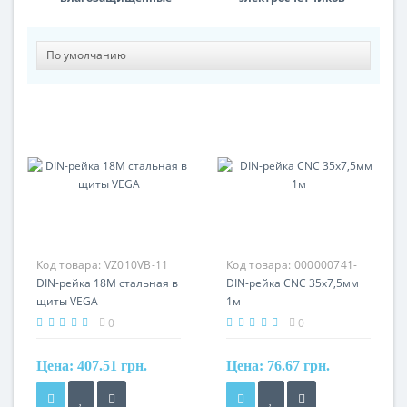
Код товара:
VZ010VB-11
Код товара:
000000741-
DIN-рейка 18M стальная в
CNC-42
DIN-рейка CNC 35x7,5мм
щиты VEGA
1м
0
0
Цена:
407.51 грн.
Цена:
76.67 грн.