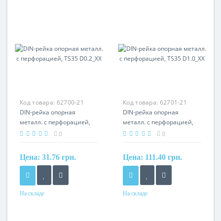
оцинкованная сталь
оцинкованная сталь
Код товара:
62700-21
Код товара:
62701-21
DIN-рейка опорная
DIN-рейка опорная
металл. с перфорацией,
металл. с перфорацией,
TS35 D0.2_XX
TS35 D1.0_XX
0
0
Цена:
31.76 грн.
Цена:
111.40 грн.
На складе
На складе
Материал
Материал
сталь
сталь