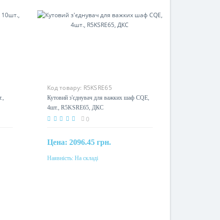
Код товару:
R5KSRE65
.,
Кутовий з'єднувач для важких шаф CQE,
4шт., R5KSRE65, ДКС
0
Цена:
2096.45 грн.
Наявність:
На складі
Купити
Матеріал
сталь, оцинкованная