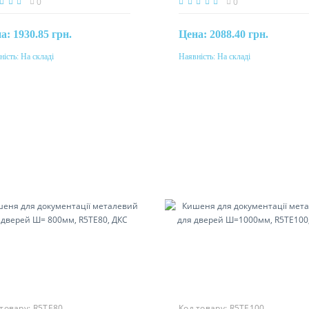
0
0
на:
1930.85 грн.
Цена:
2088.40 грн.
ність:
На складі
Наявність:
На складі
Купити
Купити
еріал
Матеріал
ль
сталь
 товару:
R5TE80
Код товару:
R5TE100