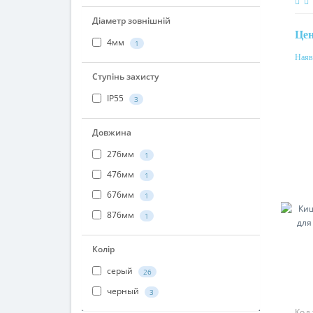
Показати все
Це
Діаметр зовнішній
Наяв
4мм
1
Мат
ста
Ступінь захисту
IP55
3
Довжина
276мм
1
476мм
1
676мм
1
876мм
1
Колір
серый
26
черный
Код
3