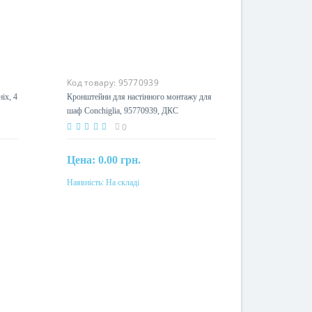
Код товару:
95770939
іх, 4
Кронштейни для настінного монтажу для
шаф Conchiglia, 95770939, ДКС
0
Цена:
0.00 грн.
Наявність:
На складі
Купити
Матеріал
оцинкованная сталь