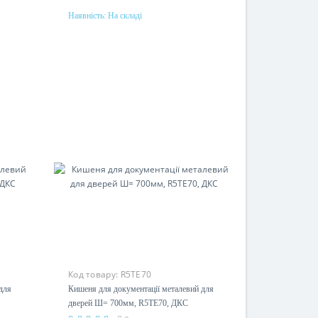
Наявність:
На складі
Купити
Матеріал
Нержавеющая сталь
Код товару:
R5TE70
для
Кишеня для документації металевий для
дверей Ш= 700мм, R5TE70, ДКС