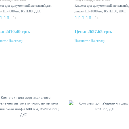
ня для документації металевий для
Кишеня для документації металевий 
ей Ш= 800мм, R5TE80, ДКС
дверей Ш=1000мм, R5TE100, ДКС
0
0
на:
2410.40 грн.
Цена:
2657.65 грн.
ність:
На складі
Наявність:
На складі
Купити
Купити
еріал
Матеріал
ль
сталь