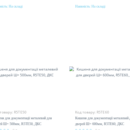
ність:
На складі
Наявність:
На складі
Купити
Купити
еріал
Матеріал
стик
сталь, оцинкованная
 товару:
R5TE50
Код товару:
R5TE60
ня для документації металевий для
Кишеня для документації металевий 
ей Ш= 500мм, R5TE50, ДКС
дверей Ш= 600мм, R5TE60, ДКС