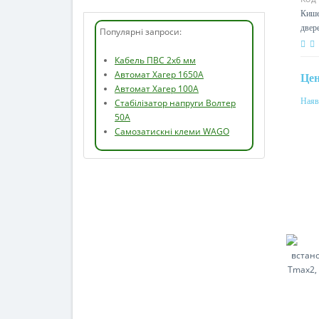
Кише
двер
Популярні запроси:
Це
Кабель ПВС 2х6 мм
Автомат Хагер 1650А
Наяв
Автомат Хагер 100А
Мат
Стабілізатор напруги Волтер
ста
50А
Самозатискні клеми WAGO