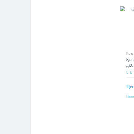
Код
Кути 
ДКС
Це
Наяв
Мат
ста