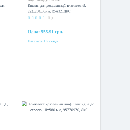
для
Кишеня для документації, пластиковий,
222x230x30мм, R5A32, ДКС
0
Цена:
555.91 грн.
Наявність:
На складі
Купити
Матеріал
пластик