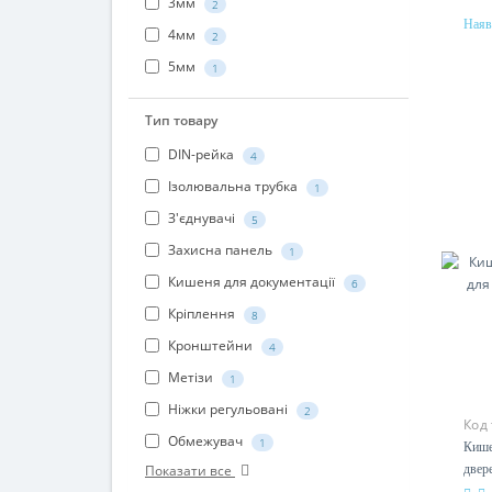
2.5мм
2
Наяв
3мм
2
Мат
4мм
2
пла
5мм
1
Тип товару
DIN-рейка
4
Ізолювальна трубка
1
З'єднувачі
5
Захисна панель
1
Кишеня для документації
6
Кріплення
8
Кронштейни
4
Метізи
1
Код
Ніжки регульовані
2
Кише
двер
Обмежувач
1