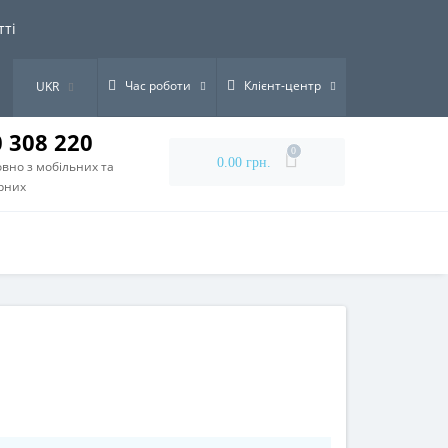
тті
Час роботи
Клієнт-центр
UKR
0 308 220
0
0.00 грн.
вно з мобільних та
рних