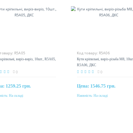
 товару:
R5A05
Код товару:
R5A06
кріпильні, виріз-виріз, 10шт., R5A05,
Кути кріпильні, виріз-різьба М8, 10шт
R5A06, ДКС
0
0
на:
1259.25 грн.
Цена:
1546.75 грн.
ність:
На складі
Наявність:
На складі
Купити
Купити
еріал
Матеріал
ль, оцинкованная
сталь, оцинкованная