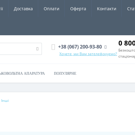
ії
Доставка
Оплати
Оферта
Контакти
Ста
0 80
+38 (067) 200-93-80
Безкошто
Хочете, ми Вам зателефонуємо?
стаціона
ЬКОВОЛЬТНА АПАРАТУРА
ПОПУЛЯРНЕ
Інші