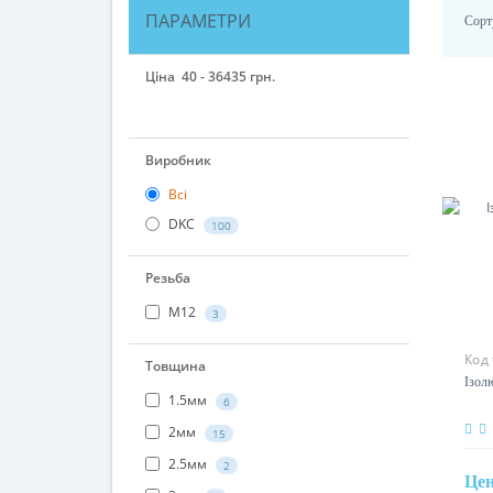
ПАРАМЕТРИ
Сорт
Ціна
40
-
36435
грн.
40
324
3248
13301
36435
Виробник
Всі
DKC
100
Резьба
М12
3
Код
Ізол
Товщина
1.5мм
6
2мм
15
Це