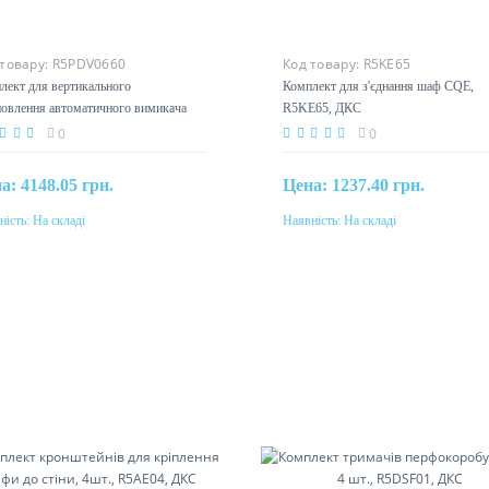
 товару:
R5PDV0660
Код товару:
R5KE65
лект для вертикального
Комплект для з'єднання шаф CQE,
новлення автоматичного вимикача
R5KE65, ДКС
2, ширина шафи 600 мм,
0
0
DV0660, ДКС
на:
4148.05 грн.
Цена:
1237.40 грн.
ність:
На складі
Наявність:
На складі
Купити
Купити
Матеріал
сталь