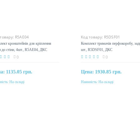
 товару:
R5AE04
Код товару:
R5DSF01
лект кронштейнів для кріплення
Комплект тримачів перфокоробу, задн
 до стіни, 4шт., R5AE04, ДКС
шт., R5DSF01, ДКС
0
0
на:
1135.05 грн.
Цена:
1930.85 грн.
ність:
На складі
Наявність:
На складі
Купити
Купити
еріал
алл