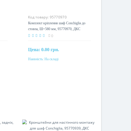
Код товару:
95770970
Комплект кріплення шаф Conchiglia до
стовпа, Ш=580 мм, 95770970, ДКС
0
Цена:
0.00 грн.
Наявність:
На складі
Купити