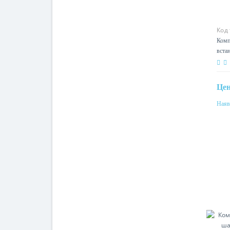
Код
Комп
вста
Tmax
R5P
Це
Наяв