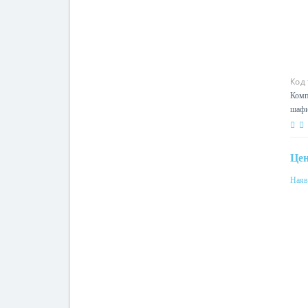
Код
Комп
шафи
Це
Наяв
Мат
мет