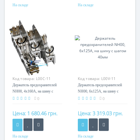
На складе
На складе
Номинальный ток
Номинальный ток
160A
160A
Кол-во полюсов
Кол-во полюсов
3P
3P
Код товара:
L00C-11
Код товара:
L00V-11
Держатель предохранителей
Держатель предохранителей
NH00, 4x160А, на шину с
NH00, 6x125А, на шину с
шагом 40мм
шагом 40мм
0
0
Цена:
1 680.46 грн.
Цена:
3 319.03 грн.
На складе
На складе