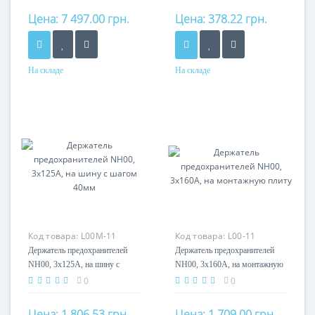
Цена:
7 497.00 грн.
Цена:
378.22 грн.
На складе
На складе
Номинальный ток
160A
Кол-во полюсов
1P
Код товара:
L00M-11
Код товара:
L00-11
Держатель предохранителей
Держатель предохранителей
NH00, 3x125А, на шину с
NH00, 3x160А, на монтажную
шагом 40мм
плиту
0
0
Цена:
1 806.53 грн.
Цена:
1 709.00 грн.