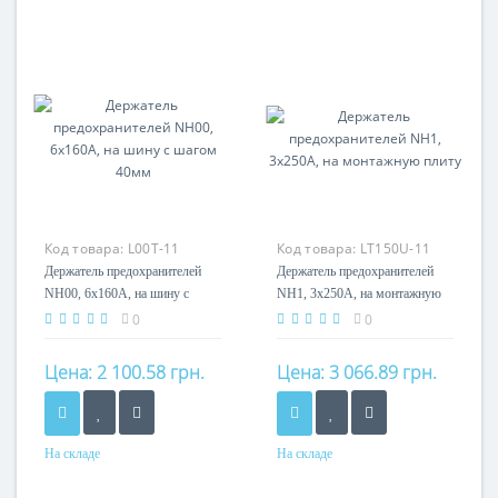
Номинальный ток
Номинальный ток
160A
125A
Кол-во полюсов
Кол-во полюсов
4P
6P
Код товара:
L00T-11
Код товара:
LT150U-11
Держатель предохранителей
Держатель предохранителей
NH00, 6x160А, на шину с
NH1, 3x250А, на монтажную
шагом 40мм
плиту
0
0
Цена:
2 100.58 грн.
Цена:
3 066.89 грн.
На складе
На складе
Номинальный ток
Номинальный ток