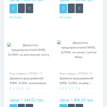
На складе
На складе
Номинальный ток
Номинальный ток
125A
160A
Кол-во полюсов
Кол-во полюсов
3P
3P
Код товара:
LT050U-11
Код товара:
LT054U-11
Держатель предохранителей
Держатель предохранителей
NH00, 3x160А, на монтажную
NH00, 3x160А, на шину с
плиту
шагом 40мм
0
0
Цена:
1 344.52 грн.
Цена:
1 806.53 грн.