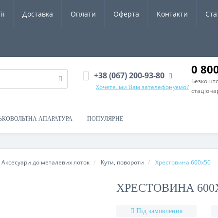
ії
Доставка
Оплати
Оферта
Контакти
Ста
0 80
+38 (067) 200-93-80
Безкошто
Хочете, ми Вам зателефонуємо?
стаціона
ЬКОВОЛЬТНА АПАРАТУРА
ПОПУЛЯРНЕ
Аксесуари до металевих лоток
Кути, повороти
Хрестовина 600х50
ХРЕСТОВИНА 600
Під замовлення