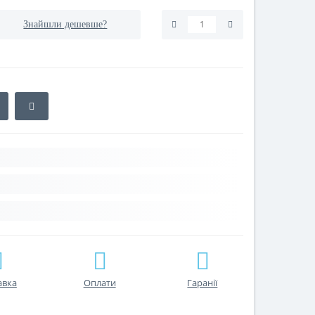
Знайшли дешевше?
авка
Оплати
Гаранії