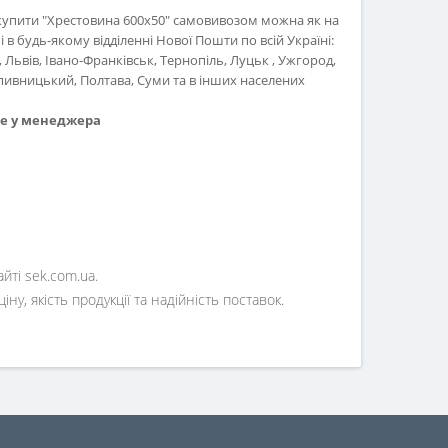
 купити "Хрестовина 600х50" самовивозом можна як на
і в будь-якому відділенні Нової Пошти по всій Україні:
, Львів, Івано-Франківськ, Тернопіль, Луцьк , Ужгород,
пивницький, Полтава, Суми та в інших населених
те у менеджера
ті sek.com.ua.
у, якість продукції та надійність поставок.