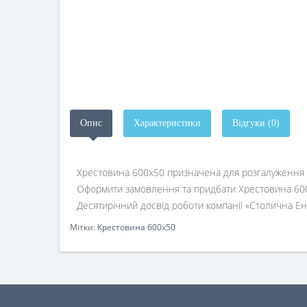
Опис
Характеристики
Відгуки (0)
Хрестовина 600х50 призначена для розгалуження 
Оформити замовлення та придбати Хрестовина 600х5
Десятирічний досвід роботи компанії «Столична Енер
Мітки:
Крестовина 600х50