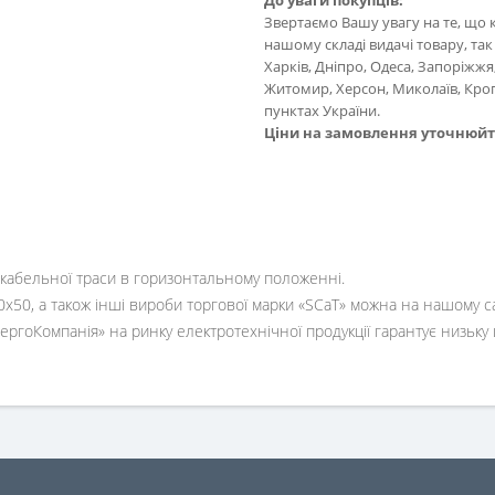
До уваги покупців:
Звертаємо Вашу увагу на те, що
нашому складі видачі товару, так 
Харків, Дніпро, Одеса, Запоріжжя
Житомир, Херсон, Миколаїв, Кро
пунктах України.
Ціни на замовлення уточнюй
кабельної траси в горизонтальному положенні.
0, а також інші вироби торгової марки «SCaT» можна на нашому сай
гоКомпанія» на ринку електротехнічної продукції гарантує низьку цін