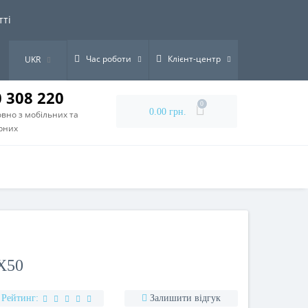
тті
Час роботи
Клієнт-центр
UKR
0 308 220
0
0.00 грн.
вно з мобільних та
рних
Х50
Рейтинг:
Залишити відгук