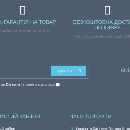
% ГАРАНТІЯ НА ТОВАР
БЕЗКОШТОВНА ДОСТ
ПО КИЄВУ
рантія на товари магазину
На суму замовлення від 3000
МИ
Підписка
тав
Оферта
і згоден з вимогами
ИСТИЙ КАБІНЕТ
НАШІ КОНТАКТИ
ий кабінет
Україна, м.Київ, вул. Віктора Нек