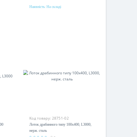
Наявність:
На складі
Купити
Матеріал
одом
сталь, гаряче цинкування методом
Сендзимиру
Код товару:
28751-02
,
Лоток драбинного типу 100х400,
L3000, нерж. сталь