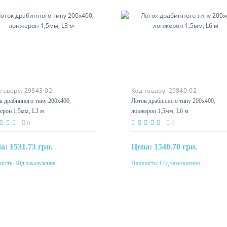
 товару:
29843-02
Код товару:
29840-02
к драбинного типу 200x400,
Лоток драбинного типу 200x400
ерон 1,5мм, L3 м
лонжерон 1,5мм, L6 м
0
0
на:
1531.73 грн.
Цена:
1540.70 грн.
ність:
Під замовлення
Наявність:
Під замовлення
Під замовлення
Під замовлення
еріал
Матеріал
ль, гаряче цинкування методом
сталь, гаряче цинкування мет
дзимиру
Сендзимиру