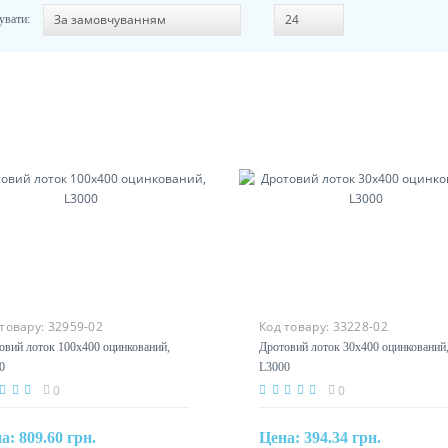
увати:
 товару:
32959-02
Код товару:
33228-02
товий лоток 100х400
Дротовий лоток 30х400
нкований, L3000
оцинкований, L3000
0
0
на:
809.60 грн.
Цена:
394.34 грн.