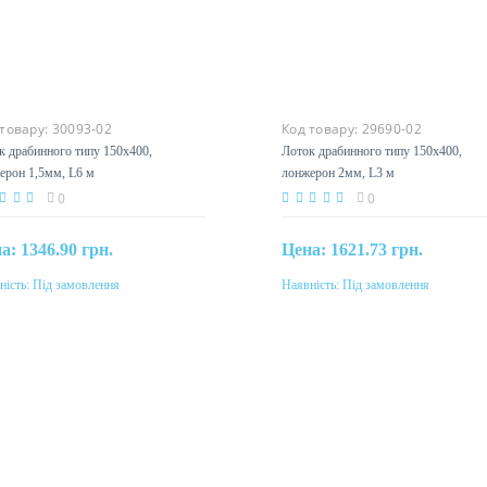
 товару:
30093-02
Код товару:
29690-02
к драбинного типу 150х400,
Лоток драбинного типу 150х400
ерон 1,5мм, L6 м
лонжерон 2мм, L3 м
0
0
на:
1346.90 грн.
Цена:
1621.73 грн.
ність:
Під замовлення
Наявність:
Під замовлення
Під замовлення
Під замовлення
еріал
Матеріал
ль, гаряче цинкування методом
сталь, гаряче цинкування мет
дзимиру
Сендзимиру