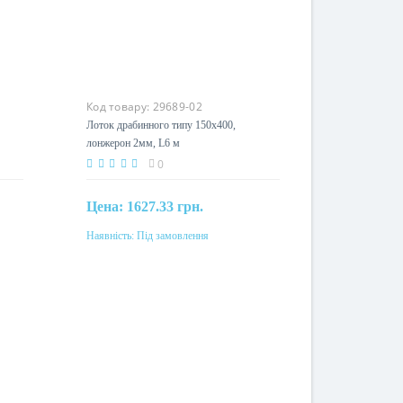
Код товару:
29689-02
,
Лоток драбинного типу 150х400,
лонжерон 2мм, L6 м
0
Цена:
1627.33 грн.
Наявність:
Під замовлення
Під замовлення
Матеріал
одом
сталь, гаряче цинкування методом
Сендзимиру