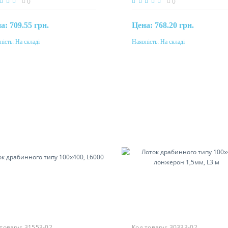
0
0
на:
709.55 грн.
Цена:
768.20 грн.
ність:
На складі
Наявність:
На складі
Купити
Купити
еріал
Матеріал
ль, гаряче цинкування методом
сталь, гаряче цинкування мет
дзимиру
Сендзимиру
 товару:
31553-02
Код товару:
30333-02