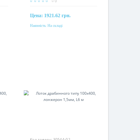
0
Цена:
1921.62 грн.
Наявність:
На складі
Купити
Матеріал
одом
нерж. сталь
Код товару:
30544-02