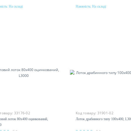
ність:
На складі
Наявність:
На складі
Купити
Купити
еріал
Матеріал
ль, гаряче цинкування методом
сталь, гаряче цинкування мет
дзимиру
Сендзимиру
 товару:
33176-02
Код товару:
31901-02
товий лоток 80х400
Лоток драбинного типу 100х400
нкований, L3000
L3000