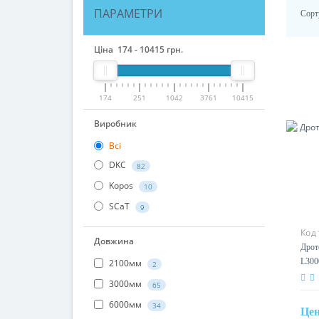
ПАРАМЕТРИ
Сорт
Ціна
174
-
10415
грн.
174
251
1042
3761
10415
Виробник
Всі
DKC
82
Kopos
10
SCaT
9
Код
Довжина
Дро
оци
2100мм
2
3000мм
65
6000мм
34
Це