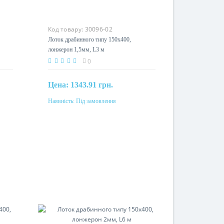
Код товару:
30096-02
,
Лоток драбинного типу 150х400,
лонжерон 1,5мм, L3 м
0
Цена:
1343.91 грн.
Наявність:
Під замовлення
Під замовлення
Матеріал
одом
сталь, гаряче цинкування методом
Сендзимиру