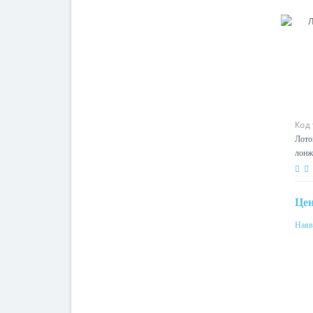
Код
Лото
лонж
Це
Наяв
Мат
ста
Сен