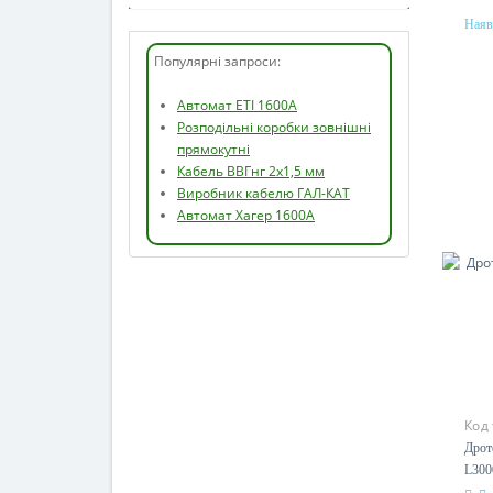
Наяв
Мат
Популярні запроси:
ста
Сен
Автомат ETI 1600А
Розподільні коробки зовнішні
прямокутні
Кабель ВВГнг 2х1,5 мм
Виробник кабелю ГАЛ-КАТ
Автомат Хагер 1600А
Код
Дро
оци