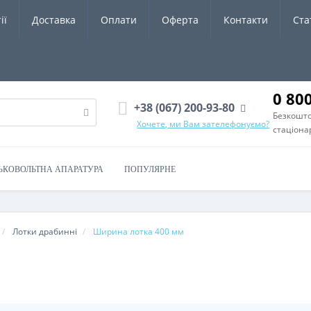
ії
Доставка
Оплати
Оферта
Контакти
Ста
0 80
+38 (067) 200-93-80
Безкошто
Хочете, ми Вам зателефонуємо?
стаціона
ЬКОВОЛЬТНА АПАРАТУРА
ПОПУЛЯРНЕ
Лотки драбинні
Ширина лотка 400 мм