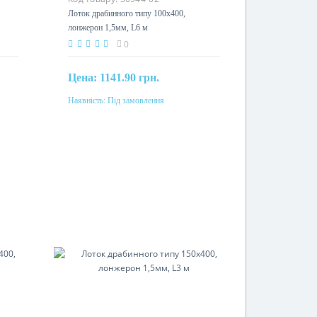
,
Лоток драбинного типу 100х400,
лонжерон 1,5мм, L6 м
0
Цена:
1141.90 грн.
Наявність:
Під замовлення
Під замовлення
Матеріал
одом
сталь, гаряче цинкування методом
Сендзимиру