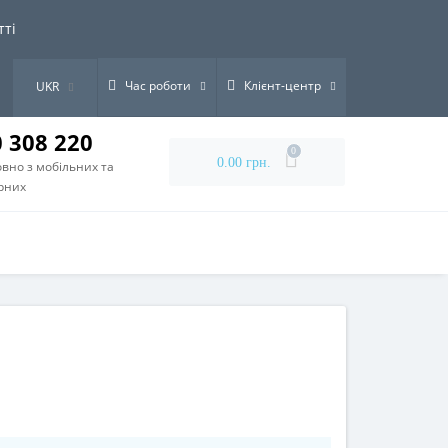
тті
Час роботи
Клієнт-центр
UKR
0 308 220
0
0.00 грн.
вно з мобільних та
рних