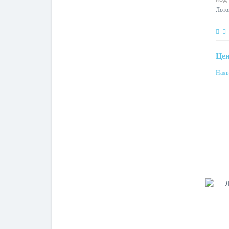
Лото
L60
Це
Наяв
Мат
ста
Сен