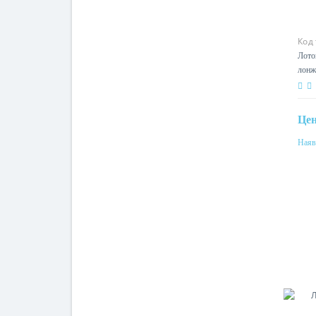
Код
Лото
лон
Це
Наяв
Мат
ста
Сен