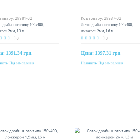
 товару:
29981-02
Код товару:
29987-02
к драбинного типу 100х400,
Лоток драбинного типу 100х400
жерон 2мм, L3 м
лонжерон 2мм, L6 м
0
0
на:
1391.34 грн.
Цена:
1397.31 грн.
ність:
Під замовлення
Наявність:
Під замовлення
Під замовлення
Під замовлення
еріал
Матеріал
ль, гаряче цинкування методом
сталь, гаряче цинкування мет
дзимиру
Сендзимиру