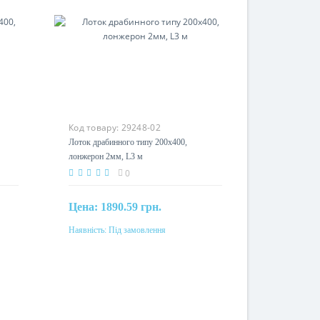
Код товару:
29248-02
,
Лоток драбинного типу 200х400,
лонжерон 2мм, L3 м
0
Цена:
1890.59 грн.
Наявність:
Під замовлення
Під замовлення
Матеріал
одом
сталь, гаряче цинкування методом
Сендзимиру