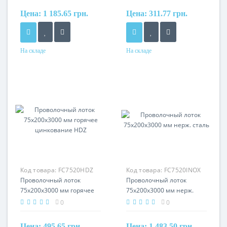
Цена:
1 185.65 грн.
Цена:
311.77 грн.
На складе
На складе
Материал
Материал
нерж. сталь
сталь, оцинкованная
гальваническим методом
Код товара:
FC7520HDZ
Код товара:
FC7520INOX
Проволочный лоток
Проволочный лоток
75х200х3000 мм горячее
75х200х3000 мм нерж.
цинкование HDZ
сталь
0
0
Цена:
495.65 грн.
Цена:
1 483.50 грн.