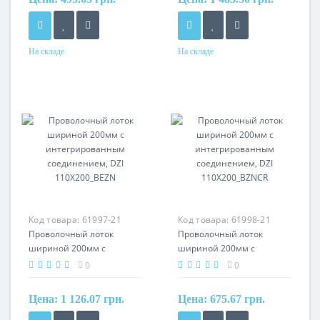
На складе
На складе
Материал
Материал
сталь, горячее
нерж. сталь
оцинкование
Код товара:
61997-21
Код товара:
61998-21
Проволочный лоток
Проволочный лоток
шириной 200мм с
шириной 200мм с
интегрированным
интегрированным
0
0
соединением, DZI
соединением, DZI
110X200_BEZN
110X200_BZNCR
Цена:
1 126.07 грн.
Цена:
675.67 грн.