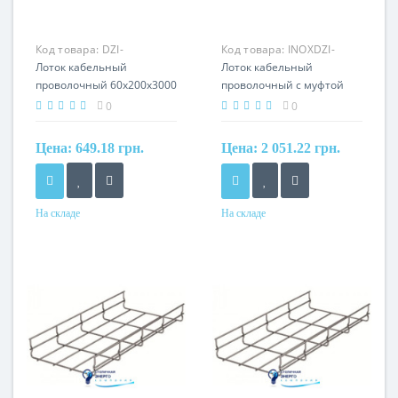
Код товара:
DZI-
Код товара:
INOXDZI-
60X200_VEZ
Лоток кабельный
60X200_VIX
Лоток кабельный
проволочный 60x200x3000
проволочный с муфтой
Kopos DZI 60X200_VEZ
60x200x3000 Kopos
0
0
INOXDZI 60X200_VIX
Цена:
649.18 грн.
Цена:
2 051.22 грн.
На складе
На складе
Материал
Материал
cталь, оцинковка
нерж. сталь
электролізом