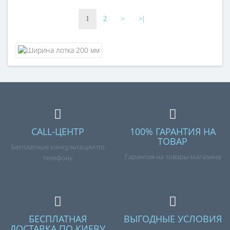
сталь, горячее
сталь, оцинкованная
оцинкование
гальваническим методом
1
2
>
>|
CALL-ЦЕНТР
100% ГАРАНТИЯ НА
ТОВАР
Бесплатные консультации по
Гарантия на товары магазина
телефону
БЕСПЛАТНАЯ
ВЫГОДНЫЕ УСЛОВИЯ
ДОСТАВКА ПО КИЕВУ