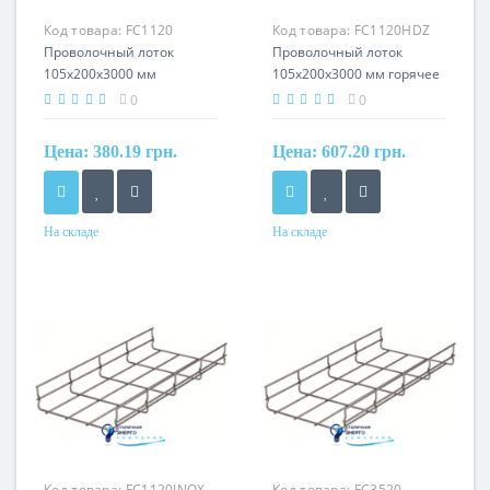
Код товара:
FC1120
Код товара:
FC1120HDZ
Проволочный лоток
Проволочный лоток
105х200х3000 мм
105х200х3000 мм горячее
гальваника
цинкование HDZ
0
0
Цена:
380.19 грн.
Цена:
607.20 грн.
На складе
На складе
Материал
Материал
сталь, оцинкованная
сталь, горячее
гальваническим методом
оцинкование
Код товара:
FC1120INOX
Код товара:
FC3520