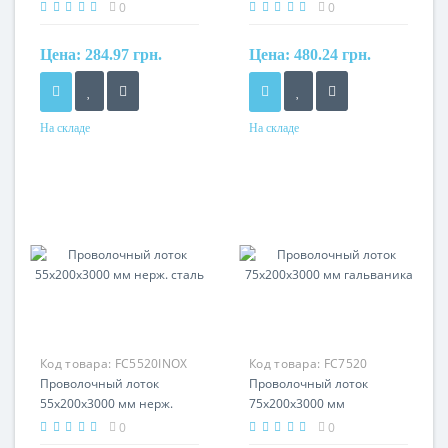
гальваника
цинкование HDZ
0
0
Цена:
284.97 грн.
Цена:
480.24 грн.
На складе
На складе
Материал
Материал
сталь, оцинкованная
сталь, горячее
гальваническим методом
оцинкование
Код товара:
FC5520INOX
Код товара:
FC7520
Проволочный лоток
Проволочный лоток
55х200х3000 мм нерж.
75х200х3000 мм
сталь
гальваника
0
0