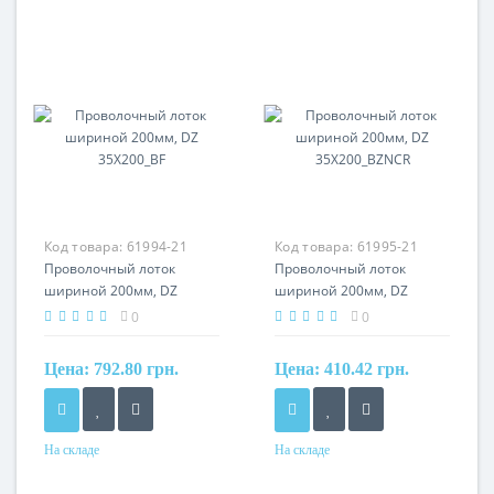
Материал
Материал
нерж. сталь
сталь, горячее
оцинкование
Код товара:
61994-21
Код товара:
61995-21
Проволочный лоток
Проволочный лоток
шириной 200мм, DZ
шириной 200мм, DZ
35X200_BF
35X200_BZNCR
0
0
Цена:
792.80 грн.
Цена:
410.42 грн.
На складе
На складе
Материал
Материал