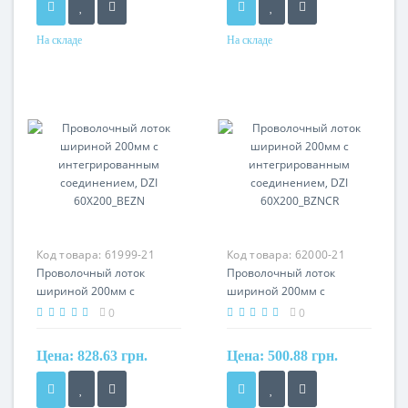
На складе
На складе
Материал
Материал
сталь, оцинкованная
сталь, оцинкованная
гальваническим методом
гальваническим методом
Код товара:
61999-21
Код товара:
62000-21
Проволочный лоток
Проволочный лоток
шириной 200мм с
шириной 200мм с
интегрированным
интегрированным
0
0
соединением, DZI
соединением, DZI
60X200_BEZN
60X200_BZNCR
Цена:
828.63 грн.
Цена:
500.88 грн.