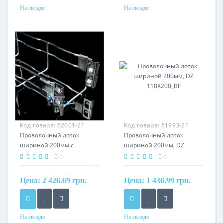
На складе
На складе
Материал
Материал
сталь, оцинкованная
сталь, оцинкованная
гальваническим методом
гальваническим методом
Код товара:
62001-21
Код товара:
61993-21
Проволочный лоток
Проволочный лоток
шириной 200мм с
шириной 200мм, DZ
интегрированным
110X200_BF
0
0
соединением, INOXDZI
60X200_BIX
Цена:
2 426.69 грн.
Цена:
1 436.99 грн.
На складе
На складе