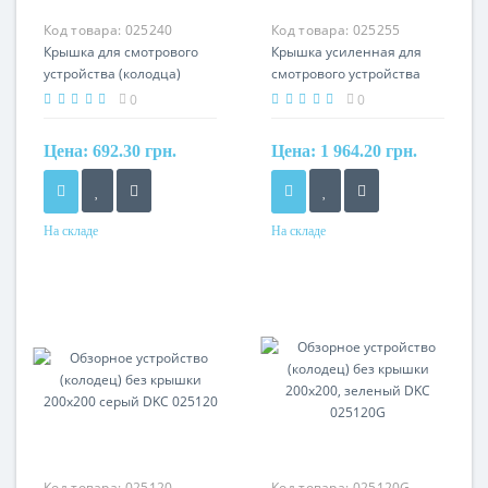
Код товара:
025240
Код товара:
025255
Крышка для смотрового
Крышка усиленная для
устройства (колодца)
смотрового устройства
400x400, серая DKC
(колодца) 550x550, серая
0
0
025240
DKC 025255
Цена:
692.30 грн.
Цена:
1 964.20 грн.
На складе
На складе
Материал
Материал
полипропилен
полипропилен
Код товара:
025120
Код товара:
025120G