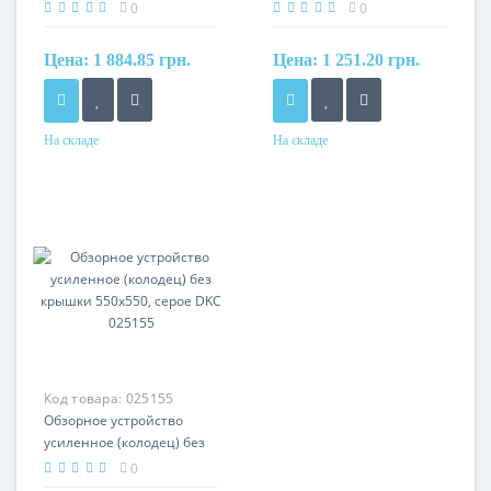
400x400, зеленый DKC
400x400, серое DKC
0
0
025140G
025140
Цена:
1 884.85 грн.
Цена:
1 251.20 грн.
На складе
На складе
Материал
Материал
полипропилен
полипропилен
Код товара:
025155
Обзорное устройство
усиленное (колодец) без
крышки 550x550, серое
0
DKC 025155