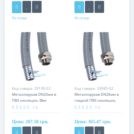
На складе
На складе
Материал
Материал
сталь оцинкованная, ПВХ
сталь оцинкованная, ПВХ
оболочка, оплетка из
оболочка
оцинкованной стали
Код товара:
35190-02
Код товара:
33985-02
Металлорукав DN20мм в
Металлорукав DN26мм в
ПВХ изоляции, Øвн
гладкой ПВХ изоляции,
20,5мм, Øнаруж 25,5,
Øвн 26,5мм, Øнаруж 34,0,
0
0
черный
IP66, серый
Цена:
207.58 грн.
Цена:
365.47 грн.