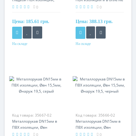
Øвн 15,5мм, Øнаруж 21,0,
из оцинкованной стали,
0
0
IP66, черный
Øвн 15,5мм, Øнаруж 19,5
Цена:
185.61 грн.
Цена:
388.13 грн.
На складе
На складе
Материал
Материал
сталь оцинкованная, ПВХ
сталь оцинкованная, ПВХ
оболочка
оболочка, оплетка из
оцинкованной стали
Код товара:
35667-02
Код товара:
35666-02
Металлорукав DN15мм в
Металлорукав DN15мм в
ПВХ изоляции, Øвн
ПВХ изоляции, Øвн
15,5мм, Øнаруж 19,5,
15,5мм, Øнаруж 19,5,
0
0