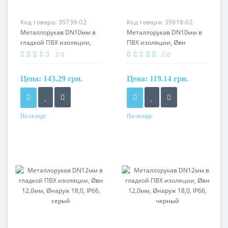
Код товара:
35739-02
Код товара:
35918-02
Металлорукав DN10мм в
Металлорукав DN10мм в
гладкой ПВХ изоляции,
ПВХ изоляции, Øвн
Øвн 10,0мм, Øнаруж 15,0,
10,0мм, Øнаруж 14,0,
0
0
IP66, серый
серый
Цена:
143.29 грн.
Цена:
119.14 грн.
На складе
На складе
Материал
Материал
сталь оцинкованная, ПВХ
сталь оцинкованная, ПВХ
оболочка
оболочка