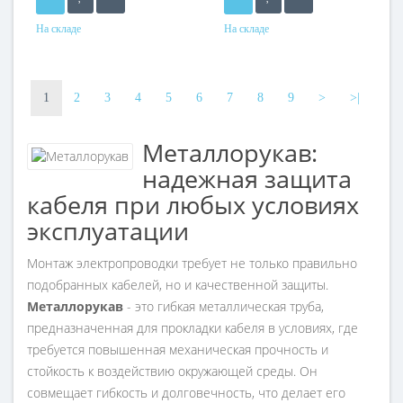
На складе
На складе
Материал
Материал
сталь оцинкованная, ПВХ
сталь оцинкованная, ПВХ
оболочка
оболочка
1
2
3
4
5
6
7
8
9
>
>|
Металлорукав:
надежная защита
кабеля при любых условиях
эксплуатации
Монтаж электропроводки требует не только правильно
подобранных кабелей, но и качественной защиты.
Металлорукав
- это гибкая металлическая труба,
предназначенная для прокладки кабеля в условиях, где
требуется повышенная механическая прочность и
стойкость к воздействию окружающей среды. Он
совмещает гибкость и долговечность, что делает его