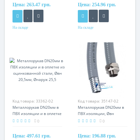
Цена:
263.47 грн.
Цена:
254.96 грн.
На складе
На складе
Материал
Материал
сталь оцинкованная, ПВХ
сталь оцинкованная, ПВХ
оболочка
оболочка
Код товара:
33362-02
Код товара:
35147-02
Металлорукав DN20мм в
Металлорукав DN20мм в
ПВХ изоляции и в оплетке
ПВХ изоляции, Øвн
из оцинкованной стали,
20,5мм, Øнаруж 25,5,
0
0
Øвн 20,5мм, Øнаруж 25,5
серый
Цена:
497.61 грн.
Цена:
196.88 грн.