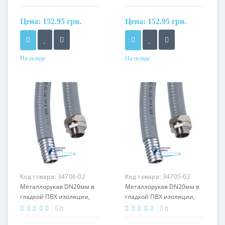
серый
черный
Цена:
152.95 грн.
Цена:
152.95 грн.
На складе
На складе
Материал
Материал
сталь оцинкованная, ПВХ
сталь оцинкованная, ПВХ
оболочка
оболочка
Код товара:
34706-02
Код товара:
34705-02
Металлорукав DN20мм в
Металлорукав DN20мм в
гладкой ПВХ изоляции,
гладкой ПВХ изоляции,
Øвн 20,5мм, Øнаруж 27,0,
Øвн 20,5мм, Øнаруж 27,0,
0
0
IP66, серый
IP66, черный