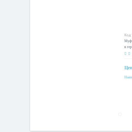
Код
Муфт
в гер
DN1
Це
Наяв
Мат
тер