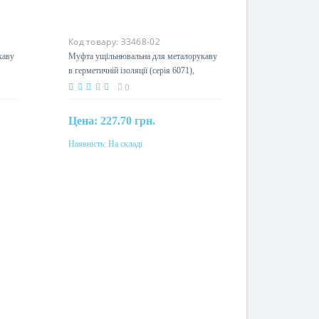
Код товару:
33468-02
каву
Муфта ущільнювальна для металорукаву
в герметичній ізоляції (серія 6071),
DN50мм
0
Цена:
227.70 грн.
Наявність:
На складі
Купити
Матеріал
термопласт