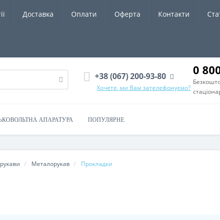
ії
Доставка
Оплати
Оферта
Контакти
Ста
0 80
+38 (067) 200-93-80
Безкошто
Хочете, ми Вам зателефонуємо?
стаціона
ЬКОВОЛЬТНА АПАРАТУРА
ПОПУЛЯРНЕ
орукави
Металорукав
Прокладки