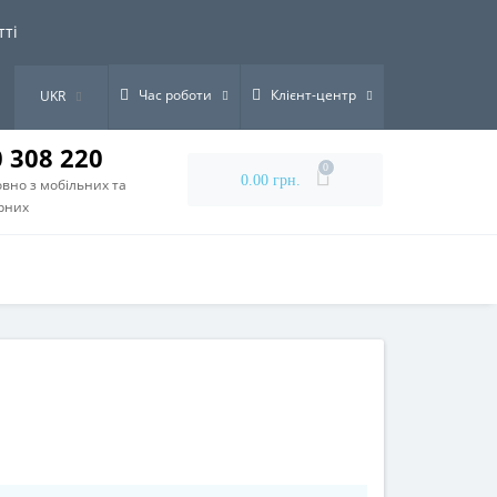
тті
Час роботи
Клієнт-центр
UKR
0 308 220
0
0.00 грн.
вно з мобільних та
рних