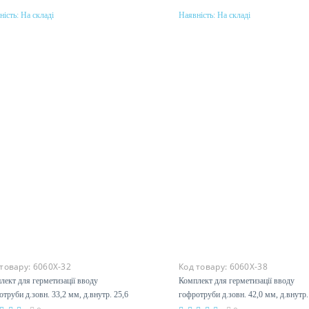
ність:
На складі
Наявність:
На складі
Купити
Купити
еріал
Матеріал
унь
латунь
 товару:
6060X-32
Код товару:
6060X-38
лект для герметизації вводу
Комплект для герметизації вводу
труби д.зовн. 33,2 мм, д.внутр. 25,6
гофротруби д.зовн. 42,0 мм, д.внутр.
KC 6060X-32
мм DKC 6060X-38