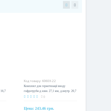
Код товару:
6060X-22
Комплект для герметизації вводу
 16,7
гофротруби д.зовн. 27,1 мм, д.внутр. 20,7
мм DKC 6060X-22
0
Цена:
243.46 грн.