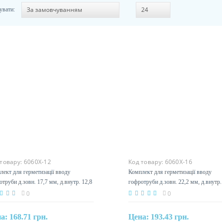
увати:
 товару:
6060X-12
Код товару:
6060X-16
лект для герметизації вводу
Комплект для герметизації вводу
труби д.зовн. 17,7 мм, д.внутр. 12,8
гофротруби д.зовн. 22,2 мм, д.внутр.
KC 6060X-12
мм DKC 6060X-16
0
0
на:
168.71 грн.
Цена:
193.43 грн.