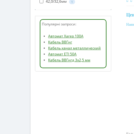
33,2/25,6мм
1
42,0/32,6мм
1
Це
Наяв
Мат
Популярні запроси:
лат
Автомат Хагер 100А
Кабель ВВГнг
Кабель канал металлический
Автомат ETI 50А
Кабель ВВГнгд 3х2,5 мм
Код