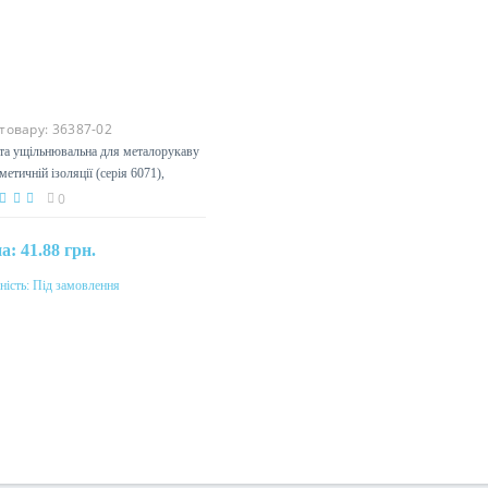
 товару:
36387-02
а ущільнювальна для металорукаву
метичній ізоляції (серія 6071),
0мм
0
на:
41.88 грн.
ність:
Під замовлення
Під замовлення
еріал
мопласт