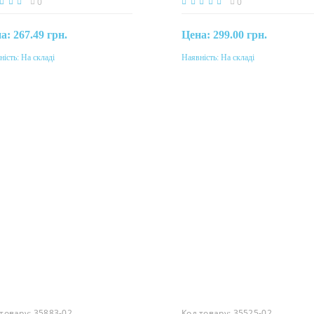
0
0
на:
267.49 грн.
Цена:
299.00 грн.
ність:
На складі
Наявність:
На складі
Купити
Купити
еріал
Матеріал
унь
латунь
 товару:
35883-02
Код товару:
35525-02