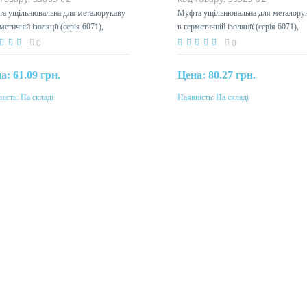
а ущільнювальна для металорукаву
Муфта ущільнювальна для металору
метичній ізоляції (серія 6071),
в герметичній ізоляції (серія 6071),
5мм
DN20мм
0
0
на:
61.09 грн.
Цена:
80.27 грн.
ність:
На складі
Наявність:
На складі
Купити
Купити
еріал
Матеріал
мопласт
термопласт