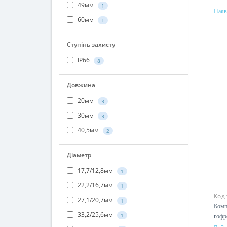
43мм
1
Наяв
49мм
Мат
1
лат
60мм
1
Ступінь захисту
IP66
8
Довжина
20мм
3
30мм
3
40,5мм
2
Діаметр
17,7/12,8мм
1
Код
22,2/16,7мм
1
Комп
27,1/20,7мм
1
гофро
мм D