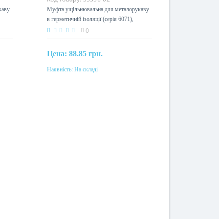
каву
Муфта ущільнювальна для металорукаву
в герметичній ізоляції (серія 6071),
DN26мм
0
Цена:
88.85 грн.
Наявність:
На складі
Купити
Матеріал
термопласт