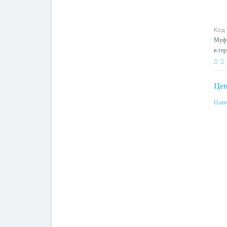
Код
Муфт
в гер
DN3
Це
Наяв
Мат
тер