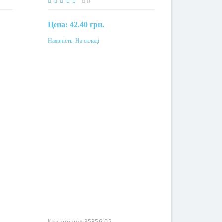
0
Цена:
42.40 грн.
Наявність:
На складі
Купити
Матеріал
термопласт
Код товару:
35356-02