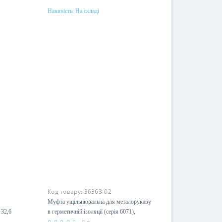
Наявність:
На складі
Купити
Матеріал
латунь
Код товару:
36363-02
Муфта ущільнювальна для металорукаву
 32,6
в герметичній ізоляції (серія 6071),
DN12мм