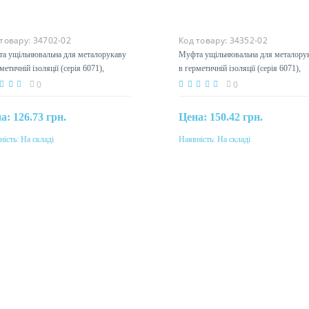
 товару:
34702-02
Код товару:
34352-02
а ущільнювальна для металорукаву
Муфта ущільнювальна для металору
метичній ізоляції (серія 6071),
в герметичній ізоляції (серія 6071),
5мм
DN40мм
0
0
на:
126.73 грн.
Цена:
150.42 грн.
ність:
На складі
Наявність:
На складі
Купити
Купити
еріал
Матеріал
мопласт
термопласт