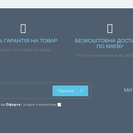
% ГАРАНТІЯ НА ТОВАР
БЕЗКОШТОВНА ДОСТ
ПО КИЄВУ
рантія на товари магазину
На суму замовлення від 3000
МИ
Підписка
тав
Оферта
і згоден з вимогами