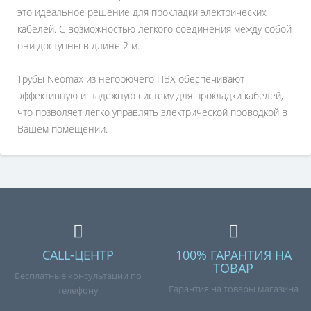
это идеальное решение для прокладки электрических
кабелей. С возможностью легкого соединения между собой
они доступны в длине 2 м.
Трубы Neomax из негорючего ПВХ обеспечивают
эффективную и надежную систему для прокладки кабелей,
что позволяет легко управлять электрической проводкой в
Вашем помещении.
CALL-ЦЕНТР
100% ГАРАНТИЯ НА
ТОВАР
Бесплатные консультации по
Гарантия на товары магазина
телефону