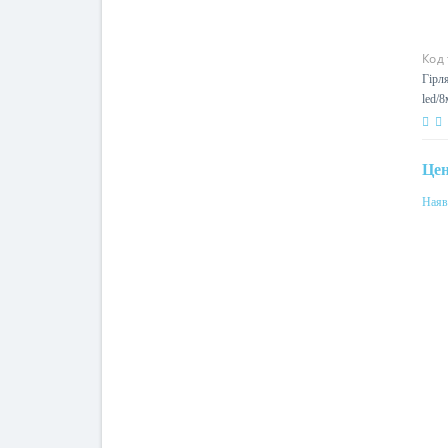
Код
Гірл
400 
Це
Наяв