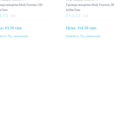
янда новорічна Multi Function
Гірлянда новорічна Multi Functi
led/8м/5мм
200 led/8м/5мм
0
0
на:
63.50 грн.
Цена:
114.50 грн.
ність:
Під замовлення
Наявність:
Під замовлення
Під замовлення
Під замовлення