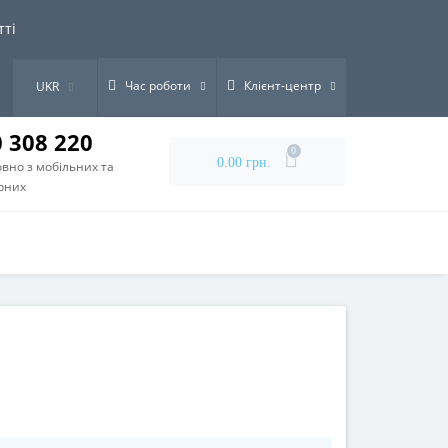
тті
Час роботи
Клієнт-центр
UKR
0 308 220
0
0.00 грн.
вно з мобільних та
рних