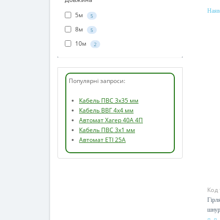
Наяв
5м
5
8м
5
10м
2
Популярні запроси:
Кабель ПВС 3х35 мм
Кабель ВВГ 4х4 мм
Автомат Хагер 40А 4П
Кабель ПВС 3х1 мм
Автомат ETI 25А
Код
Гірл
шнур