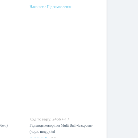
Наявність:
Під замовлення
Під замовлення
Код товару:
24667-17
0мм,
Гірлянда новорічна Multi Ball
«Бахрома» (чорн. шнур) led