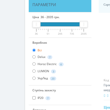
ПАРАМЕТРИ
Сорт
Ціна
36
-
2035
грн.
36
51
205
735
2035
Виробник
Всі
Delux
7
Horoz Electric
6
LUMION
3
УкрЛед
20
Код
Гірл
шнур
Ступінь захисту
IP20
7
Це
Довжина