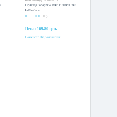
on
Гірлянда новорічна Multi Function
300 led/8м/5мм
0
Цена:
169.80 грн.
Наявність:
Під замовлення
Під замовлення