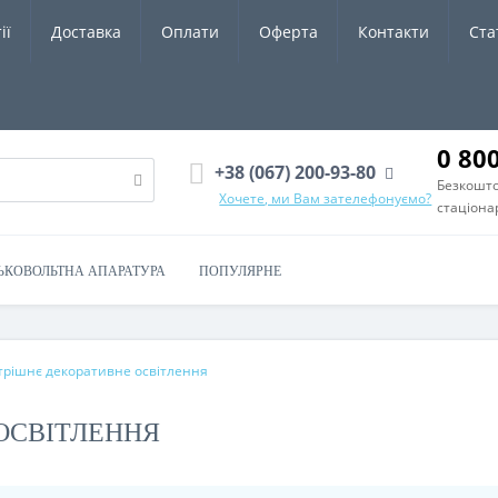
ії
Доставка
Оплати
Оферта
Контакти
Ста
0 80
+38 (067) 200-93-80
Безкошто
Хочете, ми Вам зателефонуємо?
стаціона
ЬКОВОЛЬТНА АПАРАТУРА
ПОПУЛЯРНЕ
трішнє декоративне освітлення
ОСВІТЛЕННЯ