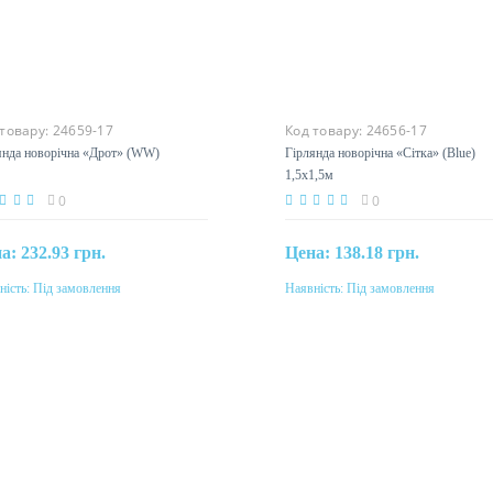
 товару:
24659-17
Код товару:
24656-17
янда новорічна «Дрот» (WW)
Гірлянда новорічна «Сітка» (Blu
1,5x1,5м
0
0
на:
232.93 грн.
Цена:
138.18 грн.
ність:
Під замовлення
Наявність:
Під замовлення
Під замовлення
Під замовлення