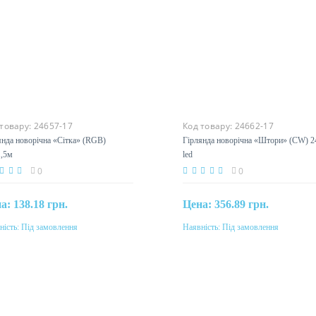
 товару:
24657-17
Код товару:
24662-17
янда новорічна «Сітка» (RGB)
Гірлянда новорічна «Штори» (C
1,5м
240 led
0
0
на:
138.18 грн.
Цена:
356.89 грн.
ність:
Під замовлення
Наявність:
Під замовлення
Під замовлення
Під замовлення