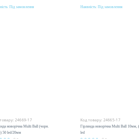
ність:
Під замовлення
Наявність:
Під замовлення
Під замовлення
Під замовлення
 товару:
24669-17
Код товару:
24665-17
янда новорічна Multi Ball (чорн.
Гірлянда новорічна Multi Ball 1
) 50 led/20мм
(бел.) led