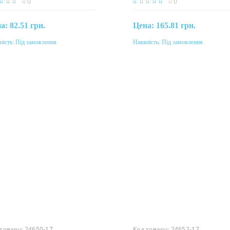
0
0
на:
82.51 грн.
Цена:
165.81 грн.
ність:
Під замовлення
Наявність:
Під замовлення
Під замовлення
Під замовлення
 товару:
24650-17
Код товару:
24652-17