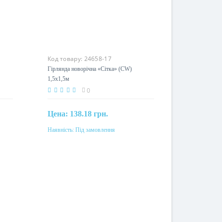
Код товару:
24658-17
e)
Гірлянда новорічна «Сітка» (CW)
1,5x1,5м
0
Цена:
138.18 грн.
Наявність:
Під замовлення
Під замовлення