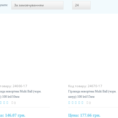
увати:
 товару:
24666-17
Код товару:
24670-17
янда новорічна Multi Ball (чорн.
Гірлянда новорічна Multi Ball (ч
) 100 led/10мм
шнур) 100 led/15мм
0
0
на:
146.07 грн.
Цена:
177.66 грн.