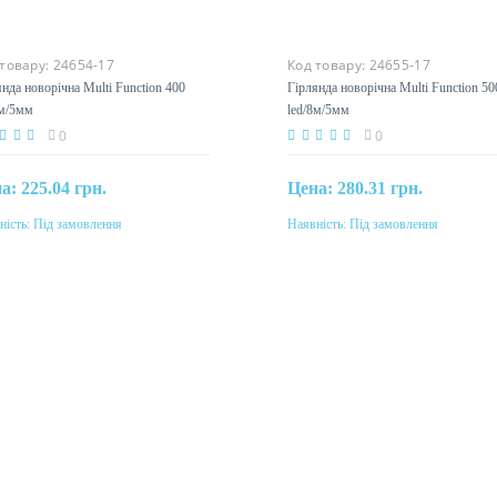
 товару:
24654-17
Код товару:
24655-17
янда новорічна Multi Function
Гірлянда новорічна Multi Functi
led/8м/5мм
500 led/8м/5мм
0
0
на:
225.04 грн.
Цена:
280.31 грн.
ність:
Під замовлення
Наявність:
Під замовлення
Під замовлення
Під замовлення