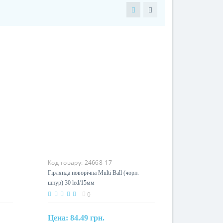
Код товару:
24668-17
орн.
Гірлянда новорічна Multi Ball (чорн.
шнур) 30 led/15мм
0
Цена:
84.49 грн.