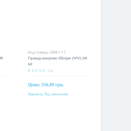
Код товару:
24661-17
W)
Гірлянда новорічна «Штори» (WW)
240 led
0
Цена:
356.89 грн.
Наявність:
Під замовлення
Під замовлення