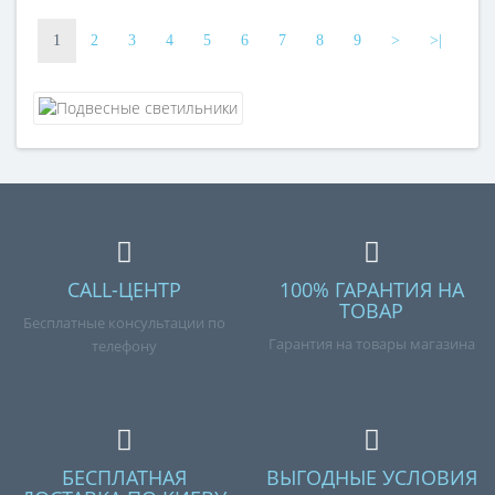
1
2
3
4
5
6
7
8
9
>
>|
CALL-ЦЕНТР
100% ГАРАНТИЯ НА
ТОВАР
Бесплатные консультации по
Гарантия на товары магазина
телефону
БЕСПЛАТНАЯ
ВЫГОДНЫЕ УСЛОВИЯ