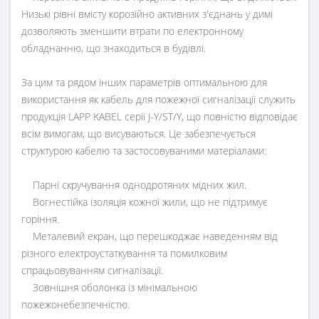
Низькі рівні вмісту корозійно активних з'єднань у димі
дозволяють зменшити втрати по електронному
обладнанню, що знаходиться в будівлі.
За цим та рядом інших параметрів оптимальною для
використання як кабель для пожежної сигналізації служить
продукція LAPP KABEL серії J-Y/ST/Y, що повністю відповідає
всім вимогам, що висуваються. Це забезпечується
структурою кабелю та застосовуваними матеріалами:
Парні скручування однодротяних мідних жил.
Вогнестійка ізоляція кожної жили, що не підтримує
горіння.
Металевий екран, що перешкоджає наведенням від
різного електроустаткування та помилковим
спрацьовуванням сигналізації.
Зовнішня оболонка із мінімальною
пожежонебезпечністю.