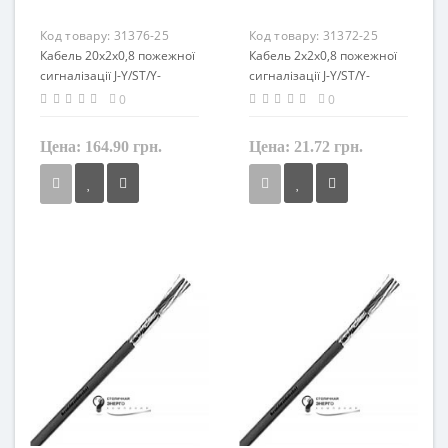
Код товару:
31376-25
Код товару:
31372-25
Кабель 20x2x0,8 пожежної
Кабель 2x2x0,8 пожежної
сигналізації J-Y/ST/Y-
сигналізації J-Y/ST/Y-
BRANDMELDE LG
BRANDMELDE LG
0
0
LappKabel
LappKabel
Цена:
164.90 грн.
Цена:
21.72 грн.
Перетин
Перетин
0,8 мм²
0,8 мм²
Кількість жил
Кількість жил
40
4
Маркування
Маркування
J-Y/ST/Y
J-Y/ST/Y