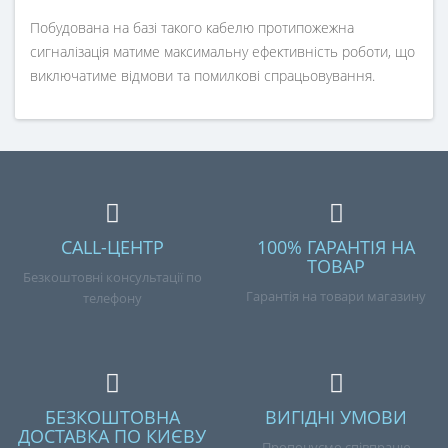
Побудована на базі такого кабелю протипожежна
сигналізація матиме максимальну ефективність роботи, що
виключатиме відмови та помилкові спрацьовування.
CALL-ЦЕНТР
100% ГАРАНТІЯ НА
ТОВАР
Безкоштовні консультації по
Гарантія на товари магазину
телефону
БЕЗКОШТОВНА
ВИГІДНІ УМОВИ
ДОСТАВКА ПО КИЄВУ
Пропонуємо співпрацю