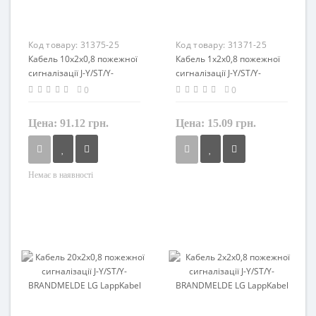
Код товару:
31375-25
Код товару:
31371-25
Кабель 10x2x0,8 пожежної
Кабель 1x2x0,8 пожежної
сигналізації J-Y/ST/Y-
сигналізації J-Y/ST/Y-
BRANDMELDE LG
BRANDMELDE LG
0
0
LappKabel
LappKabel
Цена:
91.12 грн.
Цена:
15.09 грн.
Перетин
Немає в наявності
Перетин
0,8 мм²
0,8 мм²
Кількість жил
Кількість жил
2
20
Маркування
Маркування
J-Y/ST/Y
J-Y/ST/Y