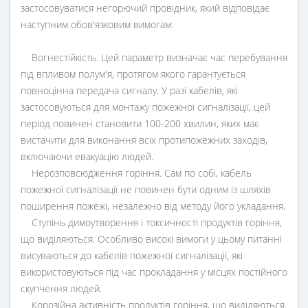
застосовуватися негорючий провідник, який відповідає
наступним обов'язковим вимогам:
Вогнестійкість. Цей параметр визначає час перебування
під впливом полум'я, протягом якого гарантується
повноцінна передача сигналу. У разі кабелів, які
застосовуються для монтажу пожежної сигналізації, цей
період повинен становити 100-200 хвилин, яких має
вистачити для виконання всіх протипожежних заходів,
включаючи евакуацію людей.
Нерозповсюдження горіння. Сам по собі, кабель
пожежної сигналізації не повинен бути одним із шляхів
поширення пожежі, незалежно від методу його укладання.
Ступінь димоутворення і токсичності продуктів горіння,
що виділяються. Особливо високі вимоги у цьому питанні
висуваються до кабелів пожежної сигналізації, які
використовуються під час прокладання у місцях постійного
скупчення людей.
Корозійна активність продуктів горіння, що виділяються.