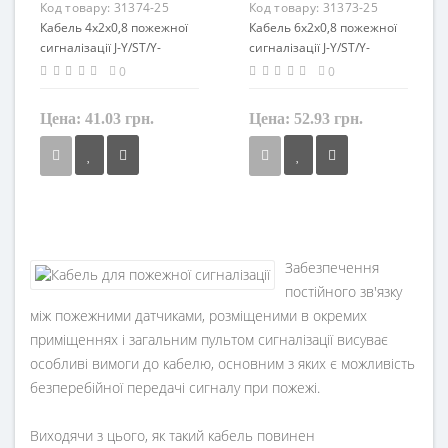
Код товару:
31374-25
Код товару:
31373-25
Кабель 4x2x0,8 пожежної
Кабель 6x2x0,8 пожежної
сигналізації J-Y/ST/Y-
сигналізації J-Y/ST/Y-
BRANDMELDE LG
BRANDMELDE LG
0
0
LappKabel
LappKabel
Цена:
41.03 грн.
Цена:
52.93 грн.
Перетин
Перетин
0,8 мм²
0,8 мм²
Кількість жил
Кількість жил
8
12
Забезпечення
постійного зв'язку
Маркування
Маркування
між пожежними датчиками, розміщеними в окремих
J-Y/ST/Y
J-Y/ST/Y
приміщеннях і загальним пультом сигналізації висуває
особливі вимоги до кабелю, основним з яких є можливість
безперебійної передачі сигналу при пожежі.
Виходячи з цього, як такий кабель повинен