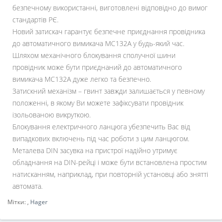
безпечному використанні, виготовлені відповідно до вимог
стандартів РЄ.
Новий затискач гарантує безпечне приєднання провідника
до автоматичного вимикача MC132A у будь-який час.
Шляхом механічного блокування сполучної шини
провідник може бути приєднаний до автоматичного
вимикача MC132A дуже легко та безпечно.
Затискний механізм – гвинт завжди залишається у певному
положенні, в якому Ви можете зафіксувати провідник
ізольованою викруткою.
Блокування електричного ланцюга убезпечить Вас від
випадкових включень під час роботи з цим ланцюгом.
Металева DIN засувка на пристрої надійно утримує
обладнання на DIN-рейці і може бути встановлена простим
натисканням, наприклад, при повторній установці або знятті
автомата.
Мітки:
,
Hager