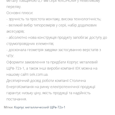
металу товщиною 0,7 мм серії «ЕКОНОМ» у невеликому
переліку.
Основні плюси:
- зручність та простота монтажу, висока технологічність;
- великий вибір типорозмірів у серії, набір додаткових
аксесуарів;
- абсолютно нова конструкція продукту запобігає доступу до
струмопровідних елементів;
- досконала геометрія завдяки застосуванню верстатів з
ЧПУ.
Оформити замовлення та придбати Корпус металевий
ЩРв-72з-1, а також інші вироби компанії IEK можна на
нашому сайті sek.com.ua.
Десятирічний досвід роботи компанії Столична
ЕнергоКомпанія на ринку електротехнічної продукції
гарантує низьку ціну, якість продукції та надійність
постачання.
Мітки:
Корпус металлический ЩРв-72з-1