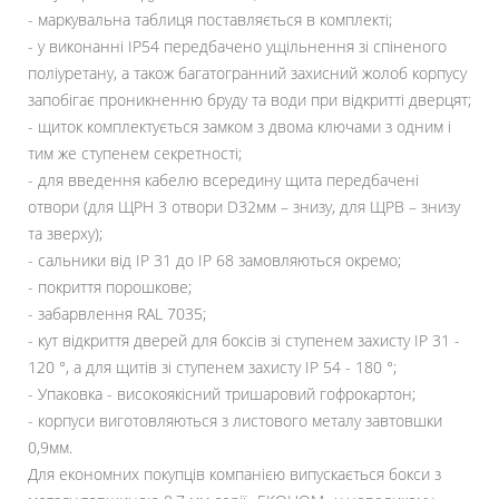
- маркувальна таблиця поставляється в комплекті;
- у виконанні IP54 передбачено ущільнення зі спіненого
поліуретану, а також багатогранний захисний жолоб корпусу
запобігає проникненню бруду та води при відкритті дверцят;
- щиток комплектується замком з двома ключами з одним і
тим же ступенем секретності;
- для введення кабелю всередину щита передбачені
отвори (для ЩРН 3 отвори D32мм – знизу, для ЩРВ – знизу
та зверху);
- сальники від IP 31 до IP 68 замовляються окремо;
- покриття порошкове;
- забарвлення RAL 7035;
- кут відкриття дверей для боксів зі ступенем захисту IP 31 -
120 °, а для щитів зі ступенем захисту IP 54 - 180 °;
- Упаковка - високоякісний тришаровий гофрокартон;
- корпуси виготовляються з листового металу завтовшки
0,9мм.
Для економних покупців компанією випускається бокси з