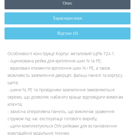
Опис
Характеристики
Відгуки (0)
Особливості конструкції Корпус металевий ЩРв-72з-1:
- оцинкована рейка для кріплення шин N та РЕ;
- враховані елементи кріплення шин N і PE, а також
можливість заземлення дверцят, фальш-панелі та корпусу
щита;
- шини N, PE та провідники заземлення замовляються
окремо, що дозволяє набагато краще відповідати вимогам
клієнта;
- захисна оперативна панель, що виключає ураження
струмом під час експлуатації готового виробу;
- щити комплектуються DIN рейками для встановлення
комутаційної модульної техніки;