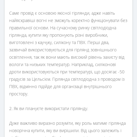
Саме провід є основою якісної гірлянди, адже навіть
найяскравіші вогні не зможуть коректно функціонувати без
правильної основи. На сучасному ринку світлодіодна
гірлянда, купити яку пропонують різні виробники,
виготовлені з каучуку, силікону та ПВХ. Перші два,
зазвичай використовуються для гірлянд зовнішнього
освітлення, так як вони мають високий рівень захисту від
вологи та низьких температур. Наприклад, силіконові
дроти використовуються при температурі, що досягає -50
градусів за Цельсієм. Гірлянда світлодіодна з проводом із
ПВХ, відмінно підійде для організації внутрішнього
простору.
2. Як ви плануєте використати гірлянду.
Дуже важливо виразно розуміти, яку роль матиме гірлянда
новорічна купити, яку ви вирішили. Від цього залежить і