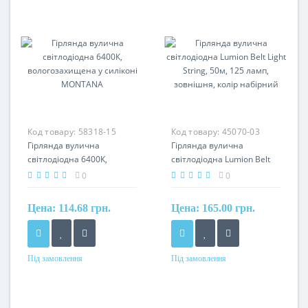
Код товару:
58318-15
Код товару:
45070-03
Гірлянда вулична
Гірлянда вулична
світлодіодна 6400К,
світлодіодна Lumion Belt
вологозахищена у
Light String, 50м, 125 ламп,
0
0
силіконі MONTANA
зовнішня, колір набірний
Цена:
114.68 грн.
Цена:
165.00 грн.
Під замовлення
Під замовлення