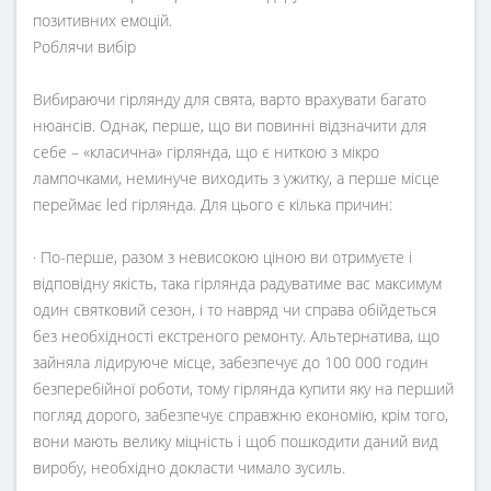
позитивних емоцій.
Роблячи вибір
Вибираючи гірлянду для свята, варто врахувати багато
нюансів. Однак, перше, що ви повинні відзначити для
себе – «класична» гірлянда, що є ниткою з мікро
лампочками, неминуче виходить з ужитку, а перше місце
переймає led гірлянда. Для цього є кілька причин:
· По-перше, разом з невисокою ціною ви отримуєте і
відповідну якість, така гірлянда радуватиме вас максимум
один святковий сезон, і то навряд чи справа обійдеться
без необхідності екстреного ремонту. Альтернатива, що
зайняла лідируюче місце, забезпечує до 100 000 годин
безперебійної роботи, тому гірлянда купити яку на перший
погляд дорого, забезпечує справжню економію, крім того,
вони мають велику міцність і щоб пошкодити даний вид
виробу, необхідно докласти чимало зусиль.