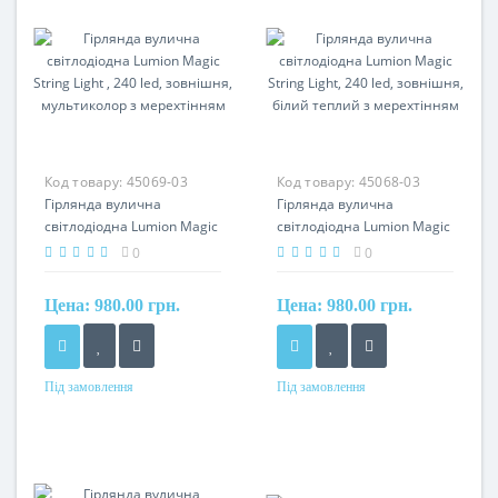
Код товару:
45069-03
Код товару:
45068-03
Гірлянда вулична
Гірлянда вулична
світлодіодна Lumion Magic
світлодіодна Lumion Magic
String Light , 240 led,
String Light, 240 led,
0
0
зовнішня, мультиколор з
зовнішня, білий теплий з
мерехтінням
мерехтінням
Цена:
980.00 грн.
Цена:
980.00 грн.
Під замовлення
Під замовлення