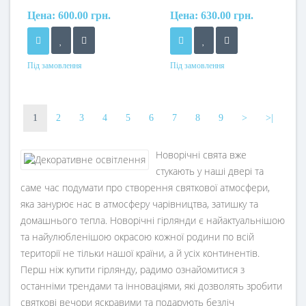
мерехтінням
Цена:
600.00 грн.
Цена:
630.00 грн.
Під замовлення
Під замовлення
1
2
3
4
5
6
7
8
9
>
>|
Новорічні свята вже
стукають у наші двері та
саме час подумати про створення святкової атмосфери,
яка занурює нас в атмосферу чарівництва, затишку та
домашнього тепла. Новорічні гірлянди є найактуальнішою
та найулюбленішою окрасою кожної родини по всій
території не тільки нашої країни, а й усіх континентів.
Перш ніж купити гірлянду, радимо ознайомитися з
останніми трендами та інноваціями, які дозволять зробити
святкові вечори яскравими та подарують безліч