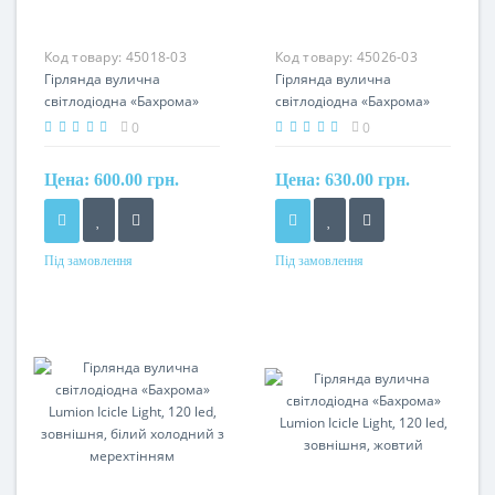
Код товару:
45018-03
Код товару:
45026-03
Гірлянда вулична
Гірлянда вулична
світлодіодна «Бахрома»
світлодіодна «Бахрома»
Lumion Icicle Light, 120 led,
Lumion Icicle Light, 120 led,
0
0
зовнішня, білий холодний
зовнішня, білий холодний
з мерехтінням
Цена:
600.00 грн.
Цена:
630.00 грн.
Під замовлення
Під замовлення