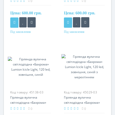
0
0
зовнішня, зелений
зовнішня, синій
Цена:
600.00 грн.
Цена:
600.00 грн.
Під замовлення
Під замовлення
Код товару:
45138-03
Код товару:
45029-03
Гірлянда вулична
Гірлянда вулична
світлодіодна «Бахрома»
світлодіодна «Бахрома»
Lumion Icicle Light, 120 led,
Lumion Icicle Light, 120 led,
0
0
зовнішня, синій
зовнішня, синій з