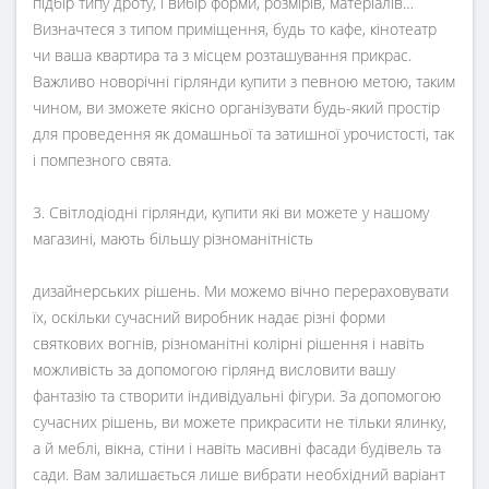
підбір типу дроту, і вибір форми, розмірів, матеріалів…
Визначтеся з типом приміщення, будь то кафе, кінотеатр
чи ваша квартира та з місцем розташування прикрас.
Важливо новорічні гірлянди купити з певною метою, таким
чином, ви зможете якісно організувати будь-який простір
для проведення як домашньої та затишної урочистості, так
і помпезного свята.
3. Світлодіодні гірлянди, купити які ви можете у нашому
магазині, мають більшу різноманітність
дизайнерських рішень. Ми можемо вічно перераховувати
їх, оскільки сучасний виробник надає різні форми
святкових вогнів, різноманітні колірні рішення і навіть
можливість за допомогою гірлянд висловити вашу
фантазію та створити індивідуальні фігури. За допомогою
сучасних рішень, ви можете прикрасити не тільки ялинку,
а й меблі, вікна, стіни і навіть масивні фасади будівель та
сади. Вам залишається лише вибрати необхідний варіант