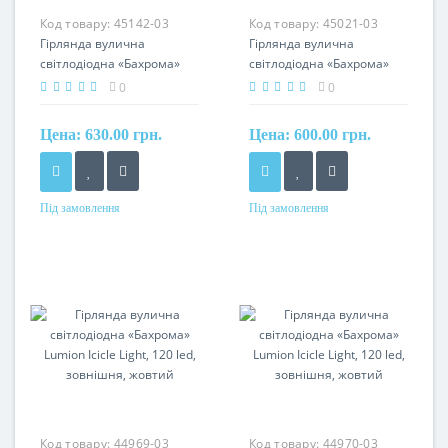
Код товару:
45142-03
Код товару:
45021-03
Гірлянда вулична
Гірлянда вулична
світлодіодна «Бахрома»
світлодіодна «Бахрома»
Lumion Icicle Light, 120 led,
Lumion Icicle Light, 120 led,
0
0
зовнішня, білий холодний
зовнішня, жовтий
з мерехтінням
Цена:
630.00 грн.
Цена:
600.00 грн.
Під замовлення
Під замовлення
Код товару:
44969-03
Код товару:
44970-03