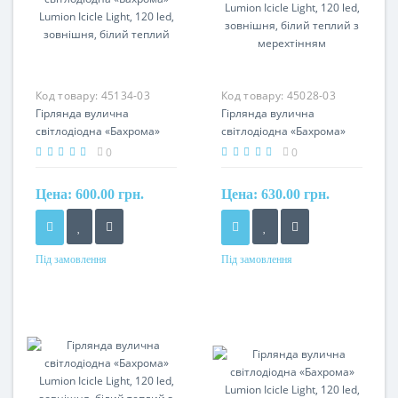
Код товару:
45134-03
Код товару:
45028-03
Гірлянда вулична
Гірлянда вулична
світлодіодна «Бахрома»
світлодіодна «Бахрома»
Lumion Icicle Light, 120 led,
Lumion Icicle Light, 120 led,
0
0
зовнішня, білий теплий
зовнішня, білий теплий з
мерехтінням
Цена:
600.00 грн.
Цена:
630.00 грн.
Під замовлення
Під замовлення