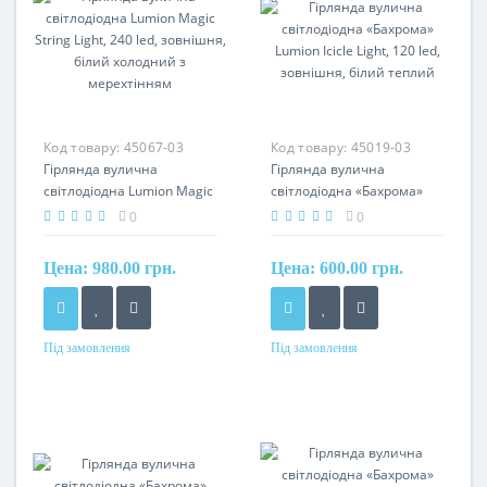
Код товару:
45067-03
Код товару:
45019-03
Гірлянда вулична
Гірлянда вулична
світлодіодна Lumion Magic
світлодіодна «Бахрома»
String Light, 240 led,
Lumion Icicle Light, 120 led,
0
0
зовнішня, білий холодний
зовнішня, білий теплий
з мерехтінням
Цена:
980.00 грн.
Цена:
600.00 грн.
Під замовлення
Під замовлення