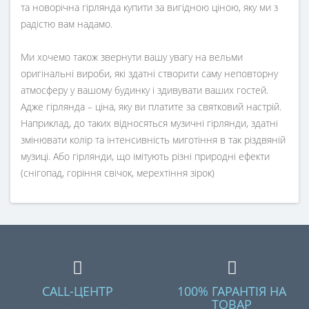
та новорічна гірлянда купити за вигідною ціною, яку ми з
радістю вам надамо.
Ми хочемо також звернути вашу увагу на вельми
оригінальні вироби, які здатні створити саму неповторну
атмосферу у вашому будинку і здивувати ваших гостей.
Адже гірлянда – ціна, яку ви платите за святковий настрій.
Наприклад, до таких відносяться музичні гірлянди, здатні
змінювати колір та інтенсивність миготіння в так різдвяній
музиці. Або гірлянди, що імітують різні природні ефекти
(снігопад, горіння свічок, мерехтіння зірок)
CALL-ЦЕНТР
100% ГАРАНТІЯ НА
ТОВАР