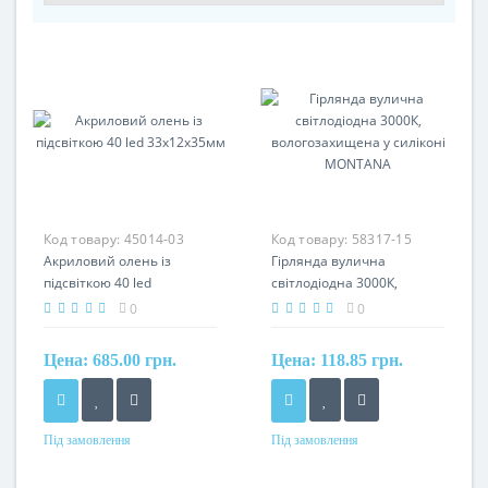
Код товару:
45014-03
Код товару:
58317-15
Акриловий олень із
Гірлянда вулична
підсвіткою 40 led
світлодіодна 3000К,
33х12х35мм
вологозахищена у
0
0
силіконі MONTANA
Цена:
685.00 грн.
Цена:
118.85 грн.
Під замовлення
Під замовлення