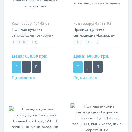
Код товару:
45143-03
Код товару:
45133-03
Гірлянда вулична
Гірлянда вулична
світлодіодна «Бахрома»
світлодіодна «Бахрома»
Lumion Icicle Light, 120 led,
Lumion Icicle Light, 120 led,
0
0
зовнішня, білий теплий з
зовнішня, білий холодний
мерехтінням
Цена:
630.00 грн.
Цена:
600.00 грн.
Під замовлення
Під замовлення