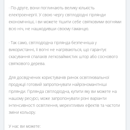
· По-друге, вони поглинають велику кількість
електроенергії. У свою чергу світлодіодні гірлянди
економічніші, і ви можете тішити себе святковими вогнями
всю ніч, не нашкодивши своєму гаманцю.
· Так само, світлодіодна гірлянда безпечніша у
використанні, її вогні не нагріваються, що гарантує
скасування спалахів легкозаймистих штор або соснового
святкового дерева.
Для досвідчених користувачів ринок освітлювальної
продукції готовий запропонувати найрізноманітніші
гірлянди. Гірлянда світлодіодна, купити яку ви можете на
нашому ресурсі, може запропонувати різні варіанти
інтенсивності освітлення, мерехтливих ефектів та частоти
зміни кольору.
У нас ви можете: