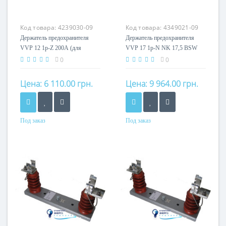
Код товара:
4239030-09
Код товара:
4349021-09
Держатель предохранителя
Держатель предохранителя
VVP 12 1p-Z 200А (для
VVP 17 1p-N NK 17,5 BSW
внешн.монтажа, e=292мм)
200А, e=367мм
0
0
Цена:
6 110.00 грн.
Цена:
9 964.00 грн.
Под заказ
Под заказ
Номинальный ток
Номинальный ток
200A
200A
Кол-во полюсов
Кол-во полюсов
1P
1P