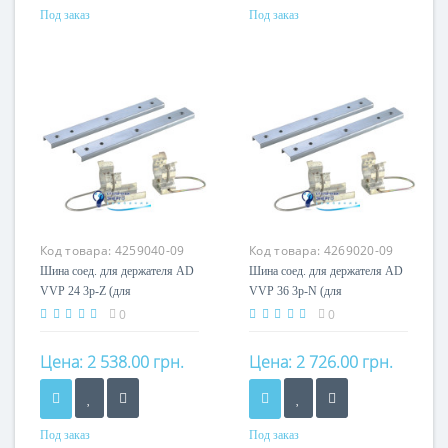
Под заказ
Под заказ
Номинальный ток
Номинальный ток
200A
200A
Кол-во полюсов
Кол-во полюсов
3P
3P
Код товара:
4259040-09
Код товара:
4269020-09
Шина соед. для держателя AD
Шина соед. для держателя AD
VVP 24 3p-Z (для
VVP 36 3p-N (для
внешн.монтажа)
внутр.монтажа)
0
0
Цена:
2 538.00 грн.
Цена:
2 726.00 грн.
Под заказ
Под заказ