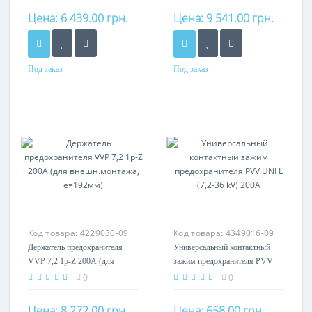
Цена:
6 439.00 грн.
Цена:
9 541.00 грн.
Под заказ
Под заказ
Номинальный ток
Номинальный ток
200A
200A
Кол-во полюсов
Кол-во полюсов
1P
1P
Код товара:
4229030-09
Код товара:
4349016-09
Держатель предохранителя
Универсальный контактный
VVP 7,2 1p-Z 200А (для
зажим предохранителя PVV
внешн.монтажа, e=192мм)
UNI L (7,2-36 kV) 200А
0
0
Цена:
8 272.00 грн.
Цена:
658.00 грн.