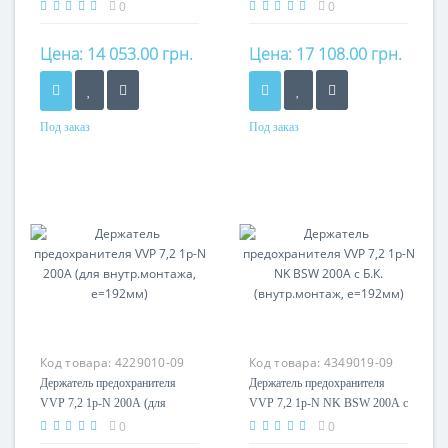
Б.К. (внутр.монтаж, e=537мм)
внешн.монтажа, e=537мм)
0
0
Цена:
14 053.00 грн.
Цена:
17 108.00 грн.
Под заказ
Под заказ
Номинальный ток
Номинальный ток
200A
200A
Кол-во полюсов
Кол-во полюсов
1P
1P
Код товара:
4229010-09
Код товара:
4349019-09
Держатель предохранителя
Держатель предохранителя
VVP 7,2 1p-N 200А (для
VVP 7,2 1p-N NK BSW 200А с
внутр.монтажа, e=192мм)
Б.К. (внутр.монтаж, e=192мм)
0
0