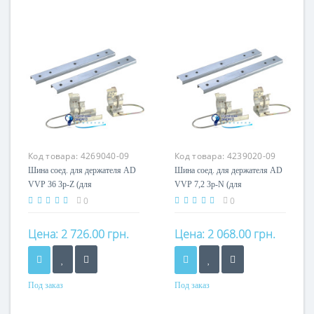
Номинальный ток
Номинальный ток
200A
200A
Кол-во полюсов
Кол-во полюсов
3P
3P
Код товара:
4269040-09
Код товара:
4239020-09
Шина соед. для держателя AD
Шина соед. для держателя AD
VVP 36 3p-Z (для
VVP 7,2 3p-N (для
внешн.монтажа)
внутр.монтажа)
0
0
Цена:
2 726.00 грн.
Цена:
2 068.00 грн.
Под заказ
Под заказ
Номинальный ток
Номинальный ток