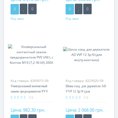
Под заказ
Под заказ
Номинальный ток
200A
Кол-во полюсов
1P
Код товара:
4349015-09
Код товара:
4229020-09
Универсальный контактный
Шина соед. для держателя AD
зажим предохранителя PVV
VVP 12 3p-N (для
UNI L с болтом М10 (7,2-36
внутр.монтажа)
0
0
kV) 200А
Цена:
982.30 грн.
Цена:
2 068.00 грн.