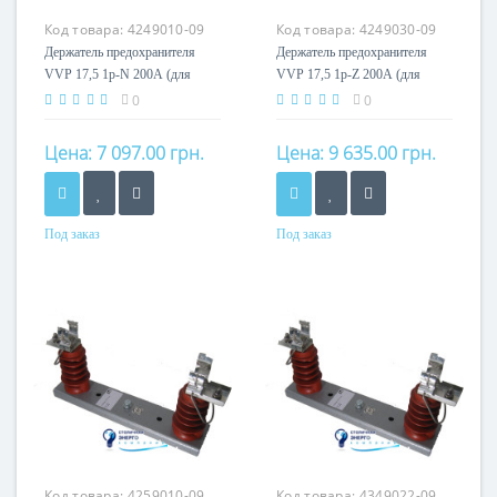
Код товара:
4249010-09
Код товара:
4249030-09
Держатель предохранителя
Держатель предохранителя
VVP 17,5 1p-N 200А (для
VVP 17,5 1p-Z 200А (для
внутр.монтажа, e=367мм)
внешн.монтажа, e=367мм)
0
0
Цена:
7 097.00 грн.
Цена:
9 635.00 грн.
Под заказ
Под заказ
Номинальный ток
Номинальный ток
200A
200A
Кол-во полюсов
Кол-во полюсов
1P
1P
Код товара:
4259010-09
Код товара:
4349022-09