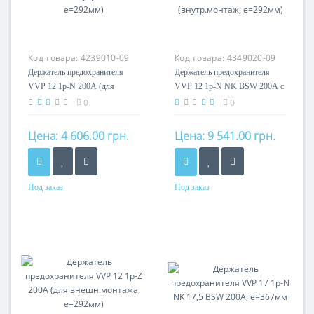
Код товара:
4239010-09
Код товара:
4349020-09
Держатель предохранителя
Держатель предохранителя
VVP 12 1p-N 200А (для
VVP 12 1p-N NK BSW 200А с
внутр.монтажа, e=292мм)
Б.К. (внутр.монтаж, e=292мм)
0
0
Цена:
4 606.00 грн.
Цена:
9 541.00 грн.
Под заказ
Под заказ
Номинальный ток
Номинальный ток
200A
200A
Кол-во полюсов
Кол-во полюсов
1P
1P