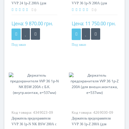
VVP 24 1p-Z 200А (для
VVP 36 1p-N 200А (для
внешн.монтажа, e=442мм)
внутр.монтажа, e=537мм)
0
0
Цена:
9 870.00 грн.
Цена:
11 750.00 грн.
Под заказ
Под заказ
Номинальный ток
Номинальный ток
200A
200A
Кол-во полюсов
Кол-во полюсов
1P
1P
Код товара:
4349023-09
Код товара:
4269030-09
Держатель предохранителя
Держатель предохранителя
VVP 36 1p-N NK BSW 200А с
VVP 36 1p-Z 200А (для