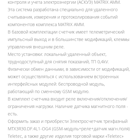
контроля и учета электроэнергии (АСКУЭ) MATRIX AMM.
Эта система разработана специально для удаленного
считывания, измерения и протоколирования событий
компонентов комплекса MATRIX AMM.
В базовой комплектации счетчик имеет телеметрический
импульсный выход и в большинстве модификаций, клеммы
управления внешним реле.
Место установки: локальный удаленный объект,
труднодоступный для снятия показаний, ТП 0,4kV.
Физически обмен данными, в зависимости от модификаций,
может осуществляться с использованием встроенных
интерфейсных модулей: беспроводной модуль,
работающий по сменному GSM модулю.
В комплект счетчика входит реле включения/отключения/
ограничения нагрузки. Наличие датчика магнитного поля -
есть.
Оформить заказ и приобрести Электросчетчик трехфазный
MTX3R30.DF.4L1-ОG4 (GSM-модуль+реле+датчик магн.поля)
Teletec, а также другие изделия торговой марки «Teletec»