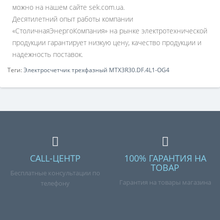
можно на нашем сайте sek.com.ua.
Десятилетний опыт работы компании
«СтоличнаяЭнергоКомпания» на рынке электротехнической
продукции гарантирует низкую цену, качество продукции и
надежность поставок.
Теги:
Электросчетчик трехфазный MTX3R30.DF.4L1-ОG4
CALL-ЦЕНТР
100% ГАРАНТИЯ НА
ТОВАР
Бесплатные консультации по
Гарантия на товары магазина
телефону