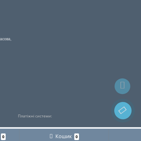
расова,
Платіжні системи:
Кошик
0
0