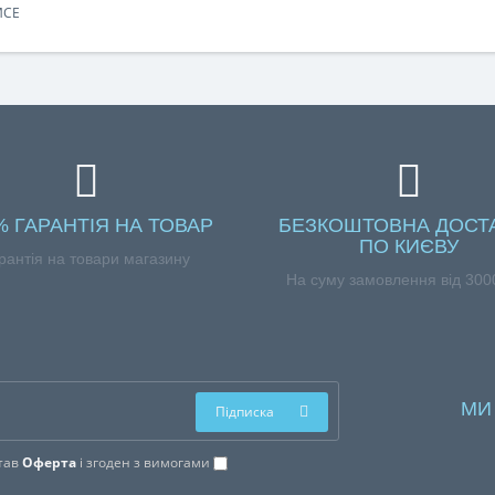
MCE
% ГАРАНТІЯ НА ТОВАР
БЕЗКОШТОВНА ДОСТ
ПО КИЄВУ
рантія на товари магазину
На суму замовлення від 3000
МИ
Підписка
тав
Оферта
і згоден з вимогами