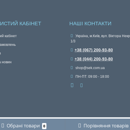
ИСТИЙ КАБІНЕТ
НАШІ КОНТАКТИ
ий кабінет
Україна, м.Київ, вул. Віктора Нек
1/3
замовлень
+38 (067) 200-93-80
и
+38 (044) 200-93-80
а новин
shop@sek.com.ua
ПН-ПТ: 09:00 - 18:00
Обрані товари
Порівняння товарів
0