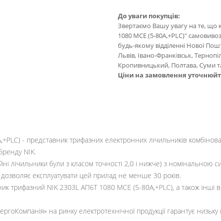
До уваги покупців:
Звертаємо Вашу увагу на те, що 
1080 MCE (5-80A,+PLC)" самовивоз
будь-якому відділенні Нової Пошти
Львів, Івано-Франківськ, Тернопі
Кропивницький, Полтава, Суми та
Ціни на замовлення уточнюй
,+PLC) - представник трифазних електронних лічильників комбінов
бренду NIK.
ійні лічильники були з класом точності 2,0 і нижче) з номінальною 
а дозволяє експлуатувати цей прилад не менше 30 років.
к трифазний NIK 2303L АП6Т 1080 MCE (5-80A,+PLC), а також інші в
гоКомпанія» на ринку електротехнічної продукції гарантує низьку цін