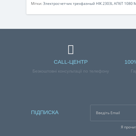
Мітки:
Электросчетчик трехфазный НІК 2303L АП6Т 1080 
CALL-ЦЕНТР
100
Безкоштовні консультації по телефону
Га
ПІДПИСКА
Я прочи