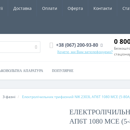
ії
Доставка
Оплати
Оферта
Контакти
Ста
0 80
+38 (067) 200-93-80
Безкошто
Хочете, ми Вам зателефонуємо?
стаціона
ЬКОВОЛЬТНА АПАРАТУРА
ПОПУЛЯРНЕ
3-фазні
Електролічильник трифазний NIK 2303L АП6Т 1080 MCE (5-80A
ЕЛЕКТРОЛІЧИЛЬН
АП6Т 1080 MCE (5