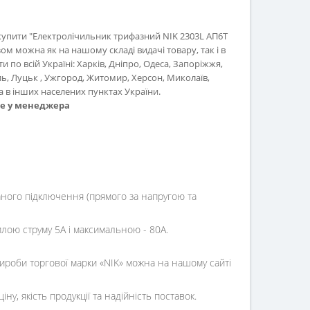
купити "Електролічильник трифазний NIK 2303L АП6Т
ом можна як на нашому складі видачі товару, так і в
 по всій Україні: Харків, Дніпро, Одеса, Запоріжжя,
ль, Луцьк , Ужгород, Житомир, Херсон, Миколаїв,
 в інших населених пунктах України.
те у менеджера
аного підключення (прямого за напругою та
силою струму 5А і максимальною - 80A.
ироби торгової марки «NIK» можна на нашому сайті
у, якість продукції та надійність поставок.