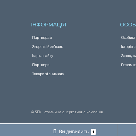
ІНФОРМАЦІЯ
ОСОБ
Партнерам
Особист
Зворотній зв’язок
Історія 
Карта сайту
Закладк
Партнери
Розсилк
Товари зі знижкою
© SEK - столична енергетична компанія
Ви дивились
1