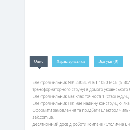
Опис
Характеристики
Відгуки (0)
Електролічильник NIK 2303L АП6Т 1080 MCE (5-80A
трансформаторного струму) відомого українського 
Електролічильник має клас точності 1 (старі індукц
Електролічильник НІК має надійну конструкцію, як
Оформити замовлення та придбати Електролічильни
sek.com.ua.
Десятирічний досвід роботи компанії «Столична Енер