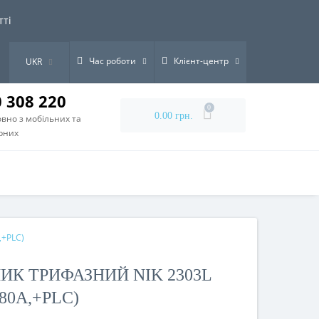
тті
Час роботи
Клієнт-центр
UKR
0 308 220
0
0.00 грн.
вно з мобільних та
рних
,+PLC)
ИК ТРИФАЗНИЙ NIK 2303L
-80A,+PLC)