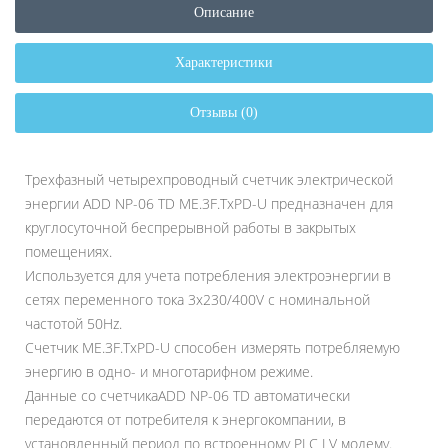
Описание
Характеристики
Отзывы (0)
Трехфазный четырехпроводный счетчик электрической
энергии ADD NP-06 TD ME.3F.TxPD-U предназначен для
круглосуточной беспрерывной работы в закрытых
помещениях.
Используется для учета потребления электроэнергии в
сетях переменного тока 3х230/400V с номинальной
частотой 50Hz.
Счетчик ME.3F.TxPD-U способен измерять потребляемую
энергию в одно- и многотарифном режиме.
Данные со счетчикаADD NP-06 TD автоматически
передаются от потребителя к энергокомпании, в
установленный период по встроенному PLC LV модему.