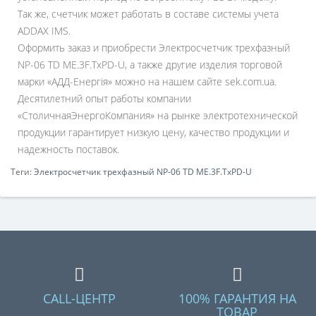
Так же, счетчик может работать в составе системы учета
ADDAX IMS.
Оформить заказ и приобрести Электросчетчик трехфазный
NP-06 TD ME.3F.TxPD-U, а также другие изделия торговой
марки «АДД-Енергія» можно на нашем сайте sek.com.ua.
Десятилетний опыт работы компании
«СтоличнаяЭнергоКомпания» на рынке электротехнической
продукции гарантирует низкую цену, качество продукции и
надежность поставок.
Теги:
Электросчетчик трехфазный NP-06 TD ME.3F.TxPD-U
CALL-ЦЕНТР
100% ГАРАНТИЯ НА
ТОВАР