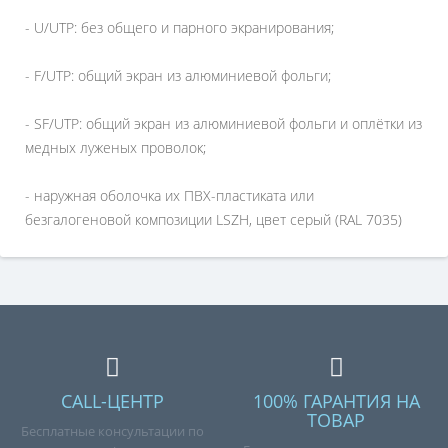
- U/UTP: без общего и парного экранирования;
- F/UTP: общий экран из алюминиевой фольги;
- SF/UTP: общий экран из алюминиевой фольги и оплётки из
медных луженых проволок;
- наружная оболочка их ПВХ-пластиката или
безгалогеновой композиции LSZH, цвет серый (RAL 7035)
CALL-ЦЕНТР
100% ГАРАНТИЯ НА
ТОВАР
Бесплатные консультации по