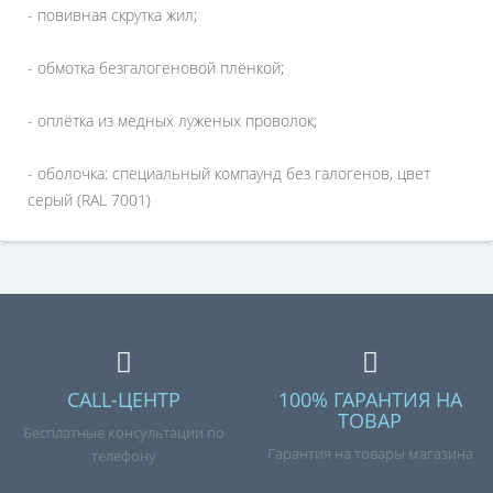
- повивная скрутка жил;
- обмотка безгалогеновой плёнкой;
- оплётка из медных луженых проволок;
- оболочка: специальный компаунд без галогенов, цвет
серый (RAL 7001)
CALL-ЦЕНТР
100% ГАРАНТИЯ НА
ТОВАР
Бесплатные консультации по
Гарантия на товары магазина
телефону