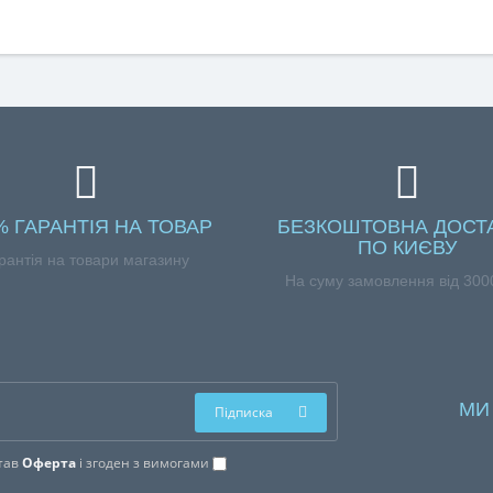
% ГАРАНТІЯ НА ТОВАР
БЕЗКОШТОВНА ДОСТ
ПО КИЄВУ
рантія на товари магазину
На суму замовлення від 3000
МИ
Підписка
тав
Оферта
і згоден з вимогами