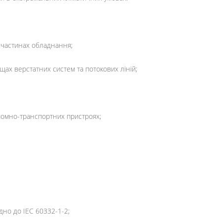
 частинах обладнання;
щах верстатних систем та потокових ліній;
йомно-транспортних пристроях;
дно до IEC 60332-1-2;