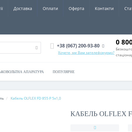
ії
Доставка
Оплати
Оферта
Контакти
Ста
0 80
+38 (067) 200-93-80
Безкошто
Хочете, ми Вам зателефонуємо?
стаціона
ЬКОВОЛЬТНА АПАРАТУРА
ПОПУЛЯРНЕ
ль
Кабель OLFLEX FD 855 P 5x1,0
КАБЕЛЬ OLFLEX FD