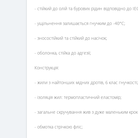
- стійкий до олій та бурових рідин відповідно до IE
- ущільнення залишається гнучким до -40°C;
- зносостійкий та стійкий до насічок;
- оболонка, стійка до адгезії;
Конструкція:
- жили з найтонших мідних дротів, 6 клас гнучкості;
- ізоляція жил: термопластичний еластомір;
- загальне скручування жив з дуже маленьким крок
- обмотка стрічкою фліс;