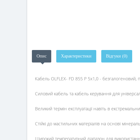
Опис
Характеристики
Відгуки (0)
Кабель OLFLEX- FD 855 P 5x1,0 - безгалогеновий, 
Силовий кабель та кабель керування для універсал
Великий термін експлуатації навіть в екстремальни
Стійкі до мастильних матеріалів на основі мінерал
Широкий температурний діапазон для використанн