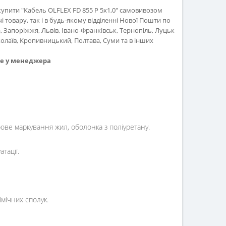
купити "Кабель OLFLEX FD 855 P 5x1,0" самовивозом
 товару, так і в будь-якому відділенні Нової Пошти по
са, Запоріжжя, Львів, Івано-Франківськ, Тернопіль, Луцьк
олаїв, Кропивницький, Полтава, Суми та в інших
те у менеджера
рове маркування жил, оболонка з поліуретану.
тації.
імічних сполук.