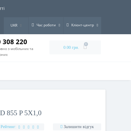
тті
Час роботи
Клієнт-центр
UKR
0 308 220
0
0.00 грн.
вно з мобільних та
рних
 855 P 5X1,0
Рейтинг:
Залишити відгук