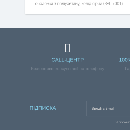
- оболонка з поліуретану, колір сірий (RAL 7001)
CALL-ЦЕНТР
100
Безкоштовні консультації по телефону
Га
ПІДПИСКА
Я прочи