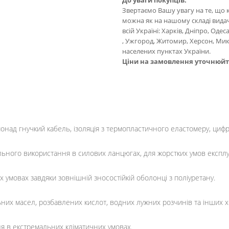
До уваги покупців:
Звертаємо Вашу увагу на те, що 
можна як на нашому складі видачі
всій Україні: Харків, Дніпро, Оде
, Ужгород, Житомир, Херсон, Мик
населених пунктах України.
Ціни на замовлення уточнюй
понад гнучкий кабель, ізоляція з термопластичного еластомеру, циф
ьного використання в силових ланцюгах, для жорстких умов експлуа
х умовах завдяки зовнішній зносостійкій оболонці з поліуретану.
ьних масел, розбавлених кислот, водних лужних розчинів та інших х
я в екстремальних кліматичних умовах.