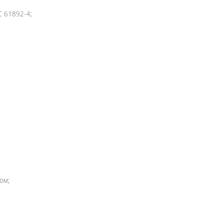
C 61892-4;
ом;