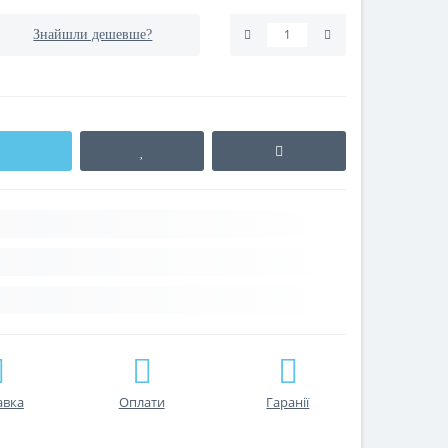
Знайшли дешевше?
авка
Оплати
Гаранії