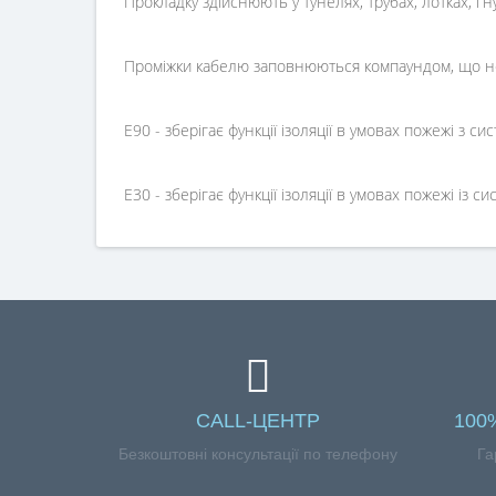
Прокладку здійснюють у тунелях, трубах, лотках, гн
Проміжки кабелю заповнюються компаундом, що не 
E90 - зберігає функції ізоляції в умовах пожежі з 
E30 - зберігає функції ізоляції в умовах пожежі із
CALL-ЦЕНТР
100
Безкоштовні консультації по телефону
Га