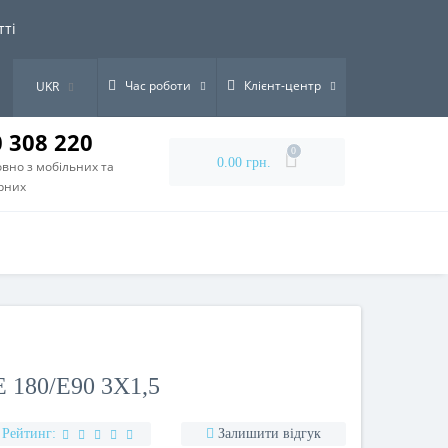
тті
Час роботи
Клієнт-центр
UKR
0 308 220
0
0.00 грн.
вно з мобільних та
рних
 180/E90 3Х1,5
Рейтинг:
Залишити відгук