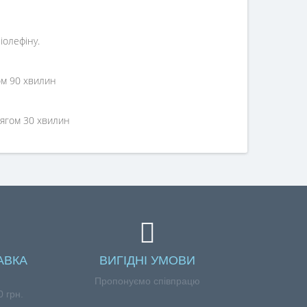
іолефіну.
гом 90 хвилин
отягом 30 хвилин
АВКА
ВИГІДНІ УМОВИ
Пропонуємо співпрацю
 грн.