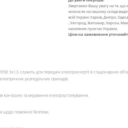
До уваги покупців:
Звертаємо Вашу увагу на те, що 
можна як на нашому складі видачі
всій Україні: Харків, Дніпро, Оде
, Ужгород, Житомир, Херсон, Мик
населених пунктах України.
Ціни на замовлення уточнюй
E90 3х1,5 служить для передачі електроенергії в стаціонарних об'є
 електричних розподільчих приладів.
лів контролю та керування електроустаткування.
ми щодо пожежної безпеки.