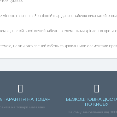
учких рукавах.
містить галогенів. Зовнішній шар даного кабелю виконаний із пол
системою, на якій закріплений кабель та елементами кріплення протя
 системою, на якій закріплений кабель та кріпильними елементами пр
% ГАРАНТІЯ НА ТОВАР
БЕЗКОШТОВНА ДОСТ
ПО КИЄВУ
рантія на товари магазину
На суму замовлення від 3000