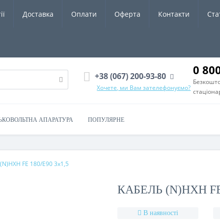
ії
Доставка
Оплати
Оферта
Контакти
Ста
0 80
+38 (067) 200-93-80
Безкошто
Хочете, ми Вам зателефонуємо?
стаціона
ЬКОВОЛЬТНА АПАРАТУРА
ПОПУЛЯРНЕ
(N)HXH FE 180/E90 3х1,5
КАБЕЛЬ (N)HXH FE
В наявності