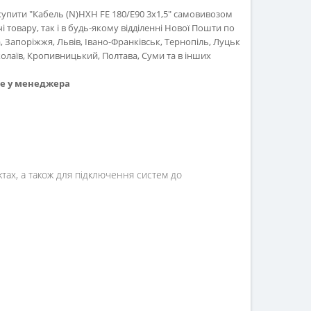
купити "Кабель (N)HXH FE 180/E90 3х1,5" самовивозом
 товару, так і в будь-якому відділенні Нової Пошти по
са, Запоріжжя, Львів, Івано-Франківськ, Тернопіль, Луцьк
олаїв, Кропивницький, Полтава, Суми та в інших
те у менеджера
ктах, а також для підключення систем до