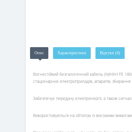
Опис
Характеристики
Відгуки (0)
Вогнестійкий безгалогенний кабель (N)HXH FE 180/
стаціонарних електроприладів, апаратів, збирання
Забезпечує передачу електронергії, а також сигна
Використовуються на об'єктах із високими вимога