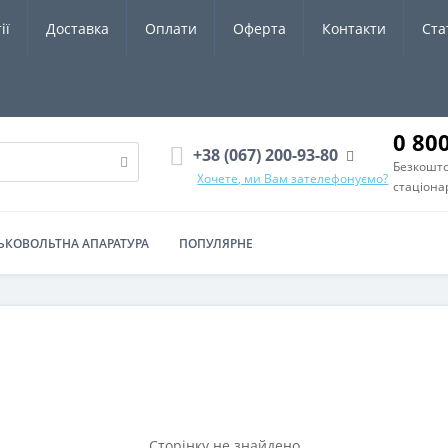
ії
Доставка
Оплати
Оферта
Контакти
Ста
0 80
+38 (067) 200-93-80
Безкошто
Хочете, ми Вам зателефонуємо?
стаціона
ЬКОВОЛЬТНА АПАРАТУРА
ПОПУЛЯРНЕ
Сторінку не знайдено