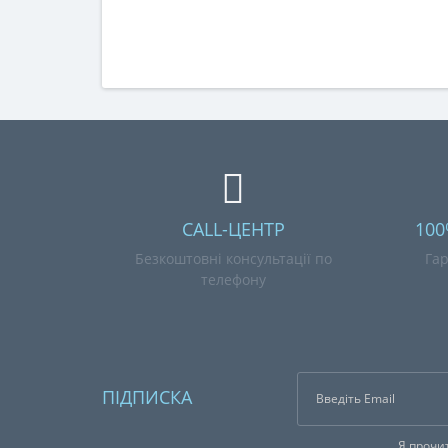
CALL-ЦЕНТР
100
Безкоштовні консультації по
Гар
телефону
ПІДПИСКА
Я прочи