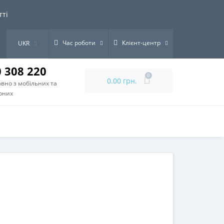
тті
Час роботи
Клієнт-центр
UKR
0 308 220
0
0.00 грн.
вно з мобільних та
рних