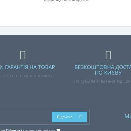
% ГАРАНТІЯ НА ТОВАР
БЕЗКОШТОВНА ДОСТ
ПО КИЄВУ
антія на товари магазину
На суму замовлення від 300
М
Підписка
тав
Оферта
і згоден з вимогами