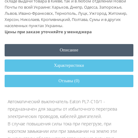
складе выдачи товара в Киеве, так и в любом отделении Новой
Почты по всей Украине: Харьков, Днепр, Одесса, Запорожье,
Львов, Ивано-Франковск, Тернополь, Луцк, Ужгород, Житомир,
Херсон, Николаев, Кропивницкий, Полтава, Сумы и в других
населенных пунктах Украины.
Цены при заказе уточняйте у менеджера
Описание
Характеристики
Отзывы (0)
Автоматический выключатель Eaton PL7-C10/1 -
предназначен для защиты от избыточного перегрева
электрических проводов, кабелей двигателей.
В случае повышения силы тока при перегрузе, при
коротком замыкании или при замыкании на землю эти