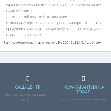
украинского производителя АСКО-УКРЕМ можно на нашем
сайте sek.com.ua.
Десятилетний опыт работы компании
СтоличнаяЭнергоКомпания на рынке электротехнической
продукции гарантирует низкую цену, качество продукции и
надежность поставок.
Теги:
Автоматический выключатель ВА-2001 2р 32А С
,
Аско-Укрем
CALL-ЦЕНТР
100% ГАРАНТИЯ НА
ТОВАР
Бесплатные консультации по
Гарантия на товары магазина
телефону