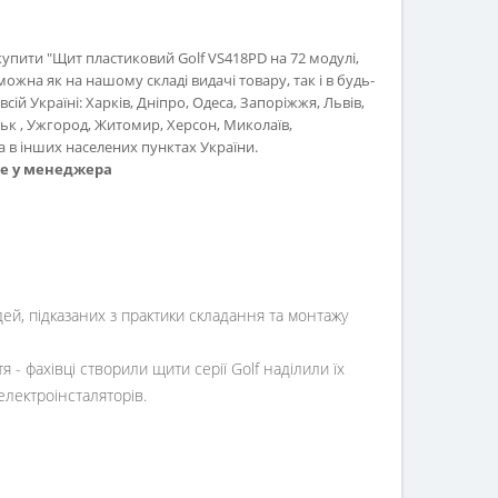
купити "Щит пластиковий Golf VS418PD на 72 модулі,
жна як на нашому складі видачі товару, так і в будь-
сій Україні: Харків, Дніпро, Одеса, Запоріжжя, Львів,
цьк , Ужгород, Житомир, Херсон, Миколаїв,
 в інших населених пунктах України.
те у менеджера
дей, підказаних з практики складання та монтажу
я - фахівці створили щити серії Golf наділили їх
лектроінсталяторів.