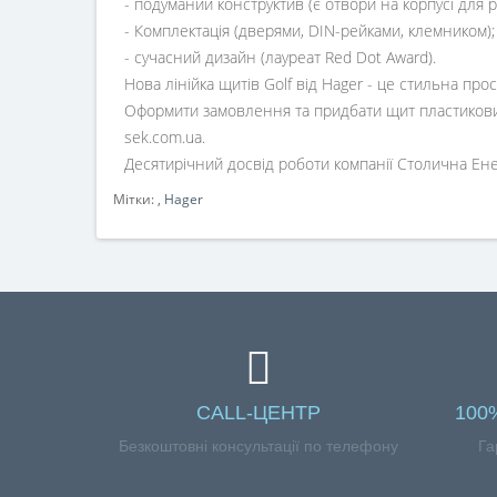
- подуманий конструктив (є отвори на корпусі для р
- Комплектація (дверями, DIN-рейками, клемником);
- сучасний дизайн (лауреат Red Dot Award).
Нова лінійка щитів Golf від Hager - це стильна прос
Оформити замовлення та придбати щит пластиковий 
sek.com.ua.
Десятирічний досвід роботи компанії Столична Енерг
Мітки:
,
Hager
CALL-ЦЕНТР
100
Безкоштовні консультації по телефону
Га