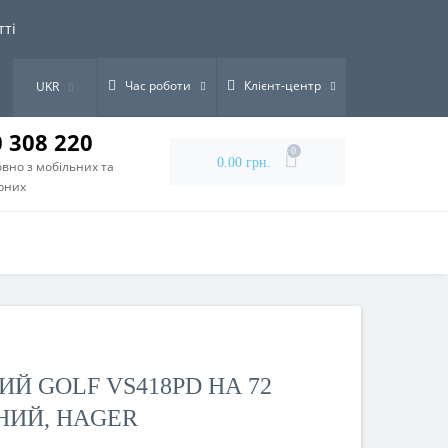
тті
Час роботи
Клієнт-центр
UKR
0 308 220
0
0.00 грн.
вно з мобільних та
рних
Й GOLF VS418PD НА 72
НИЙ, HAGER