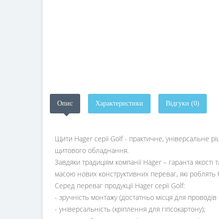
Опис
Характеристики
Відгуки (0)
Щити Hager серії Golf - практичне, універсальне рі
щитового обладнання.
Завдяки традиціям компанії Hager – гаранта якості 
масою нових конструктивних переваг, які роблять 
Серед переваг продукції Hager серії Golf:
- зручність монтажу (достатньо місця для проводів
- універсальність (кріплення для гіпсокартону);