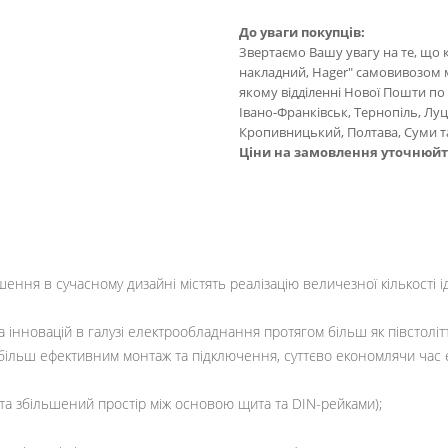
До уваги покупців:
Звертаємо Вашу увагу на те, що 
накладний, Hager" самовивозом мо
якому відділенні Нової Пошти по в
Івано-Франківськ, Тернопіль, Лу
Кропивницький, Полтава, Суми та
Ціни на замовлення уточнюй
шення в сучасному дизайні містять реалізацію величезної кількості і
та інновацій в галузі електрообладнання протягом більш як півстолітт
більш ефективним монтаж та підключення, суттєво економлячи час е
 та збільшений простір між основою щита та DIN-рейками);