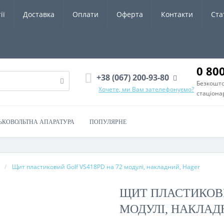
ії
Доставка
Оплати
Оферта
Контакти
Ста
0 80
+38 (067) 200-93-80
Безкошто
Хочете, ми Вам зателефонуємо?
стаціона
ЬКОВОЛЬТНА АПАРАТУРА
ПОПУЛЯРНЕ
і
Щит пластиковий Golf VS418PD на 72 модулі, накладний, Hager
ЩИТ ПЛАСТИКОВИ
МОДУЛІ, НАКЛАД