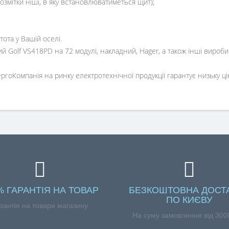
озмітки ніші, в яку встановлюватиметься щит);
тота у Вашій оселі.
Golf VS418PD на 72 модулі, накладний, Hager, а також інші вироби
оКомпанія на ринку електротехнічної продукції гарантує низьку ціну
% ГАРАНТІЯ НА ТОВАР
БЕЗКОШТОВНА ДОСТ
ПО КИЄВУ
рантія на товари магазину
На суму замовлення від 3000