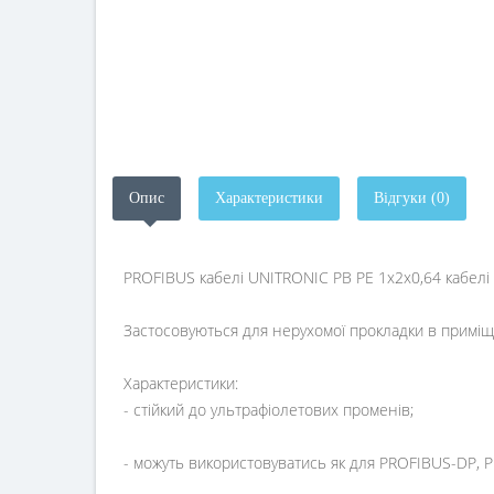
Опис
Характеристики
Відгуки (0)
PROFIBUS кабелі UNITRONIC PB PE 1x2x0,64 кабелі ш
Застосовуються для нерухомої прокладки в приміщ
Характеристики:
- стійкий до ультрафіолетових променів;
- можуть використовуватись як для РROFIBUS-DP, PR