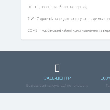
ПЕ - ПЕ, зовнішня оболонка, чорний;
7-W - 7-дротяні, напр. для застосування, де може в
COMBI - комбіновані кабелі жили живлення та пер
CALL-ЦЕНТР
100
Безкоштовні консультації по телефону
Га