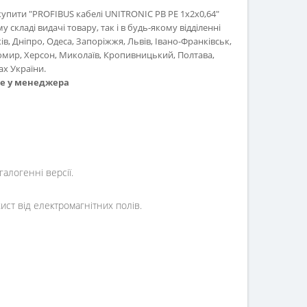
купити "PROFIBUS кабелі UNITRONIC PB PE 1x2x0,64"
кладі видачі товару, так і в будь-якому відділенні
ів, Дніпро, Одеса, Запоріжжя, Львів, Івано-Франківськ,
омир, Херсон, Миколаїв, Кропивницький, Полтава,
ах України.
те у менеджера
алогенні версії.
ст від електромагнітних полів.