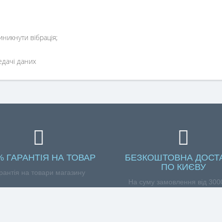
иникнути вібрація;
едачі даних
% ГАРАНТІЯ НА ТОВАР
БЕЗКОШТОВНА ДОСТ
ПО КИЄВУ
рантія на товари магазину
На суму замовлення від 3000