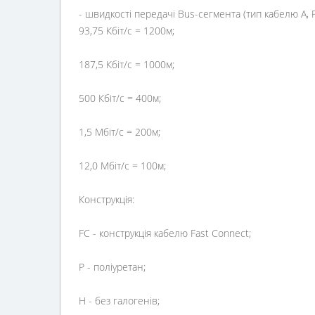
- швидкості передачі Bus-сегмента (тип кабелю A,
93,75 Кбіт/с = 1200м;
187,5 Кбіт/с = 1000м;
500 Кбіт/с = 400м;
1,5 Mбіт/с = 200м;
12,0 Mбіт/с = 100м;
Конструкція:
FC - конструкція кабелю Fast Connect;
P - поліуретан;
H - без галогенів;