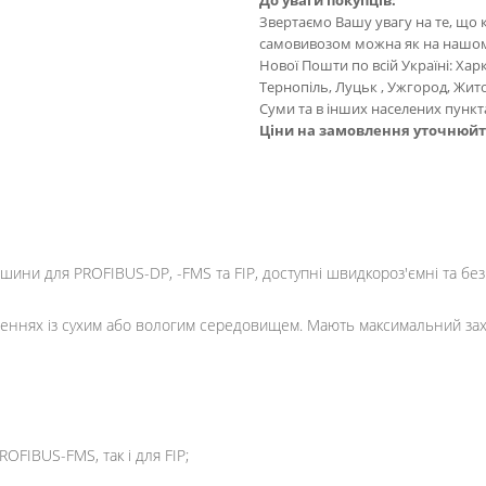
До уваги покупців:
Звертаємо Вашу увагу на те, що 
самовивозом можна як на нашому с
Нової Пошти по всій Україні: Харк
Тернопіль, Луцьк , Ужгород, Жит
Суми та в інших населених пункт
Ціни на замовлення уточнюй
ини для PROFIBUS-DP, -FMS та FIP, доступні швидкороз'ємні та безг
еннях із сухим або вологим середовищем. Мають максимальний захи
OFIBUS-FMS, так і для FIP;