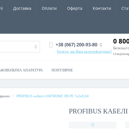
ії
Доставка
Оплати
Оферта
Контакти
Ста
0 80
+38 (067) 200-93-80
Безкошто
Хочете, ми Вам зателефонуємо?
стаціона
ЬКОВОЛЬТНА АПАРАТУРА
ПОПУЛЯРНЕ
 даних
PROFIBUS кабелі UNITRONIC PB PE 1x2x0,64
PROFIBUS КАБЕЛІ 