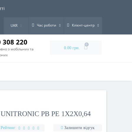
тті
Час роботи
Клієнт-центр
UKR
0 308 220
0
0.00 грн.
вно з мобільних та
рних
UNITRONIC PB PE 1X2X0,64
Рейтинг:
Залишити відгук