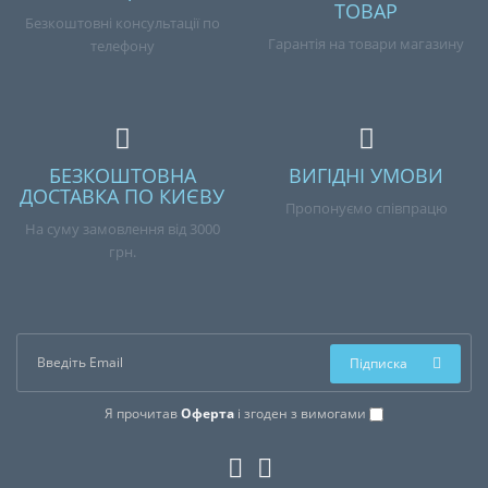
ТОВАР
Безкоштовні консультації по
Гарантія на товари магазину
телефону
БЕЗКОШТОВНА
ВИГІДНІ УМОВИ
ДОСТАВКА ПО КИЄВУ
Пропонуємо співпрацю
На суму замовлення від 3000
грн.
Підписка
Я прочитав
Оферта
і згоден з вимогами