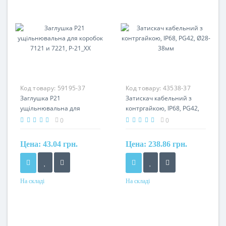
Код товару:
59195-37
Код товару:
43538-37
Заглушка P21
Затискач кабельний з
ущільнювальна для
контргайкою, IP68, PG42,
коробок 7121 и 7221, P-
Ø28-38мм
0
0
21_XX
Цена:
43.04 грн.
Цена:
238.86 грн.
На складі
На складі
Матеріал
Матеріал
алюміній
поліамід