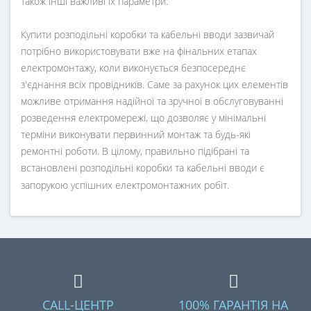
також інші важливі їх параметри:
Купити розподільні коробки та кабельні вводи зазвичай
потрібно використовувати вже на фінальних етапах
електромонтажу, коли виконується безпосереднє
з'єднання всіх провідників. Саме за рахунок цих елементів
можливе отримання надійної та зручної в обслуговуванні
розведення електромережі, що дозволяє у мінімальні
терміни виконувати первинний монтаж та будь-які
ремонтні роботи. В цілому, правильно підібрані та
встановлені розподільні коробки та кабельні вводи є
запорукою успішних електромонтажних робіт.
CALL-ЦЕНТР
100% ГАРАНТІЯ НА