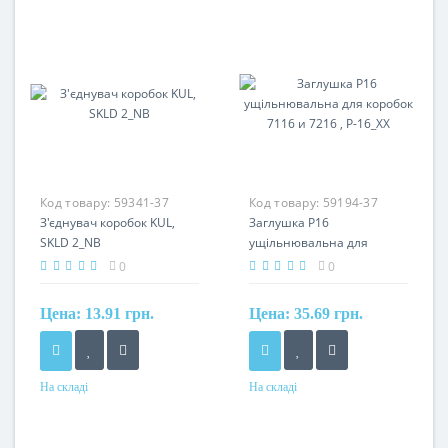
Код товару:
59341-37
Код товару:
59194-37
З'єднувач коробок KUL,
Заглушка P16
SKLD 2_NB
ущільнювальна для
коробок 7116 и 7216 , P-
0
0
16_XX
Цена:
13.91 грн.
Цена:
35.69 грн.
На складі
На складі
Матеріал
Матеріал
ПВХ
алюміній