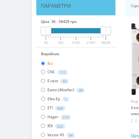
ПАРАМЕТРИ
Сорт
Ціна
36
-
58429
грн.
36
492
5190
21337
58429
Виробник
Всі
CNC
111
E.next
54
Eaton (Moeller)
49
Elko-Ep
1
Код
ETI
Блок
445
вимк
Hager
214
IEK
222
Vector-VS
Це
34