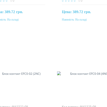
0
0
на:
389.72 грн.
Цена:
389.72 грн.
ність:
На складі
Наявність:
На складі
Купити
Купити
інальний струм
Номінальний струм
10A
 товару:
4641522-09
Код товару:
4641525-09