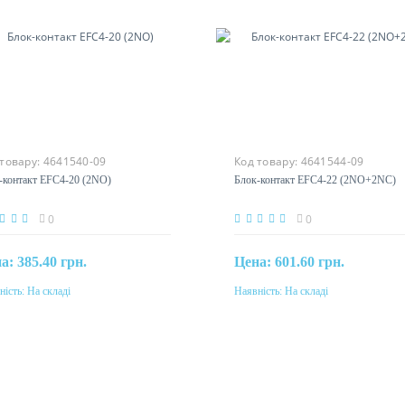
 товару:
4641540-09
Код товару:
4641544-09
-контакт EFC4-20 (2NO)
Блок-контакт EFC4-22 (2NO+2NC)
0
0
на:
385.40 грн.
Цена:
601.60 грн.
ність:
На складі
Наявність:
На складі
Купити
Купити
інальний струм
Номінальний струм
10A