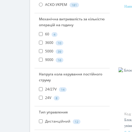
АСКО-УКРЕМ
181
Наяв
Ном
10A
Механічна витривалість за кількістю
операцій на годину
60
4
3600
10
5000
39
9000
16
Напруга кола керування постійного
струму
24/27V
14
24V
8
Тип управления
Код
Блок
Дистанційний
12
увімк