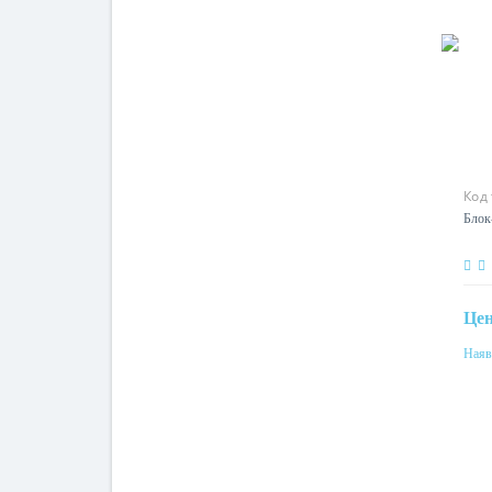
Код
Блок
Це
Наяв
Ном
10A