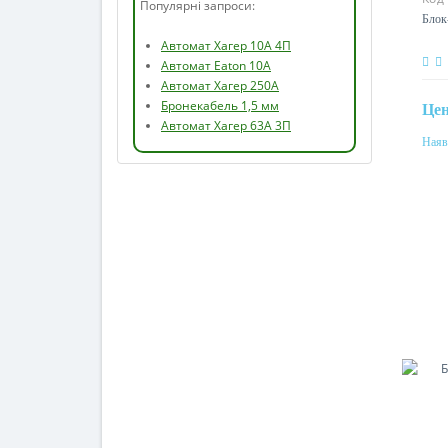
Популярні запроси:
Блок
Автомат Хагер 10А 4П
Автомат Eaton 10А
Автомат Хагер 250А
Бронекабель 1,5 мм
Це
Автомат Хагер 63А 3П
Наяв
Ном
10A