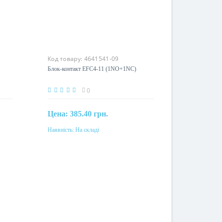
Код товару:
4641541-09
Блок-контакт EFC4-11 (1NO+1NC)
0
Цена:
385.40 грн.
Наявність:
На складі
Купити
Номінальний струм
10A