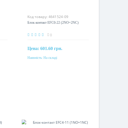
Код товару:
4641524-09
Блок-контакт EFC0-22 (2NO+2NC)
0
Цена:
601.60 грн.
Наявність:
На складі
Купити
Номінальний струм
10A