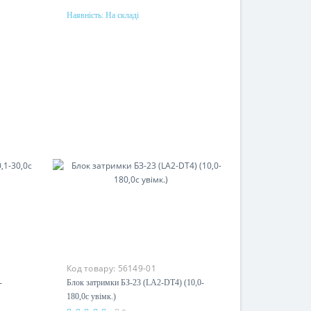
Наявність:
На складі
Купити
Номінальний струм
10A
Код товару:
56149-01
-
Блок затримки БЗ-23 (LA2-DТ4) (10,0-
180,0с увімк.)