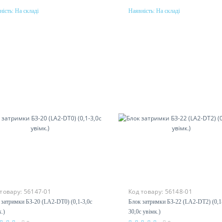
ність:
На складі
Наявність:
На складі
Купити
Купити
інальний струм
Номінальний струм
10A
 товару:
56147-01
Код товару:
56148-01
 затримки БЗ-20 (LA2-DТ0) (0,1-3,0с
Блок затримки БЗ-22 (LA2-DТ2) (0,1
.)
30,0с увімк.)