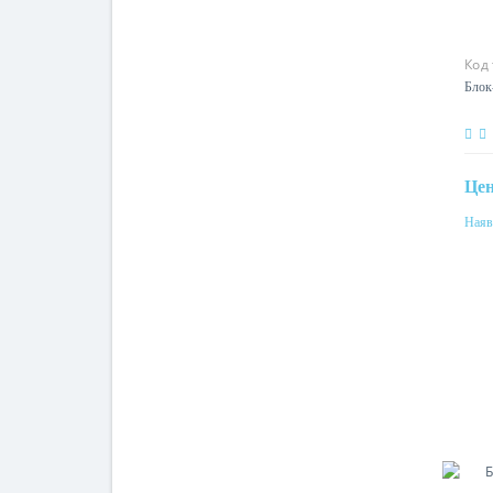
Код
Блок
Це
Наяв
Ном
10A