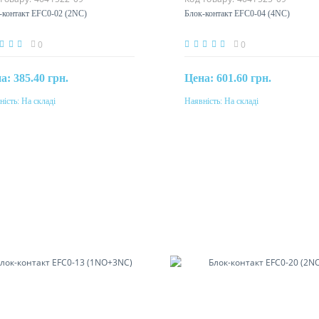
-контакт EFC0-02 (2NC)
Блок-контакт EFC0-04 (4NC)
0
0
на:
385.40 грн.
Цена:
601.60 грн.
ність:
На складі
Наявність:
На складі
Купити
Купити
інальний струм
Номінальний струм
10A