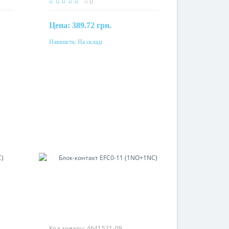
0
Цена:
389.72 грн.
Наявність:
На складі
Купити
Номінальний струм
10A
Код товару:
4641521-09