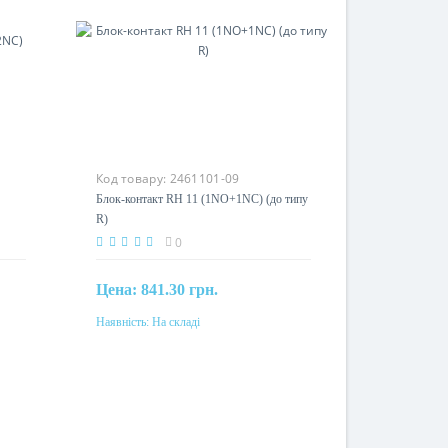
Код товару:
2461101-09
Блок-контакт RH 11 (1NO+1NC) (до типу
R)
0
Цена:
841.30 грн.
Наявність:
На складі
Купити
Номінальний струм
3A-63A
Кількість полюсів
4P