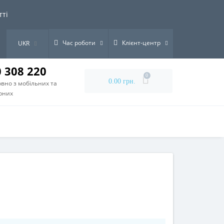
тті
Час роботи
Клієнт-центр
UKR
0 308 220
0
0.00 грн.
вно з мобільних та
рних