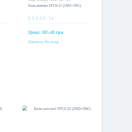
Блок-контакт EFC0-11 (1NO+1NC)
0
Цена:
385.40 грн.
Наявність:
На складі
Купити
Номінальний струм
10A