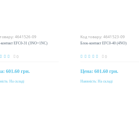
 товару:
4641526-09
Код товару:
4641523-09
-контакт EFC0-31 (3NO+1NC)
Блок-контакт EFC0-40 (4NO)
0
0
на:
601.60 грн.
Цена:
601.60 грн.
ність:
На складі
Наявність:
На складі
Купити
Купити
інальний струм
Номінальний струм
10A