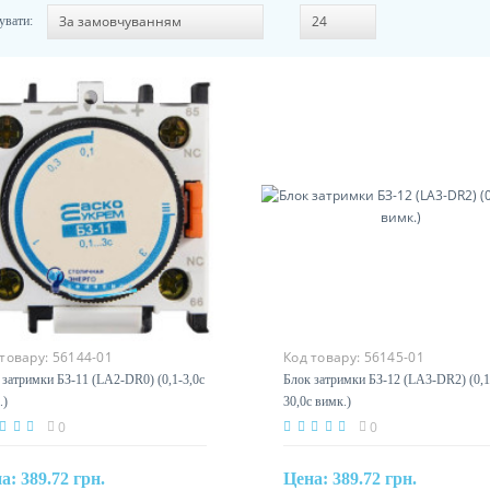
увати:
 товару:
56144-01
Код товару:
56145-01
 затримки БЗ-11 (LA2-DR0) (0,1-3,0с
Блок затримки БЗ-12 (LA3-DR2) (0,1
.)
30,0с вимк.)
0
0
на:
389.72 грн.
Цена:
389.72 грн.