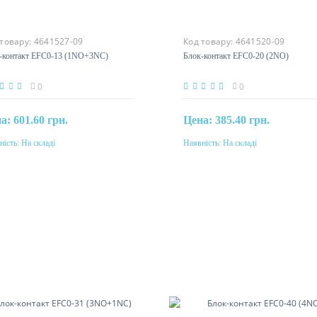
 товару:
4641527-09
Код товару:
4641520-09
-контакт EFC0-13 (1NO+3NC)
Блок-контакт EFC0-20 (2NO)
0
0
на:
601.60 грн.
Цена:
385.40 грн.
ність:
На складі
Наявність:
На складі
Купити
Купити
інальний струм
Номінальний струм
10A