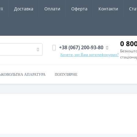
ії
Доставка
Оплати
Оферта
Контакти
Ста
0 80
+38 (067) 200-93-80
Безкошто
Хочете, ми Вам зателефонуємо?
стаціона
ЬКОВОЛЬТНА АПАРАТУРА
ПОПУЛЯРНЕ